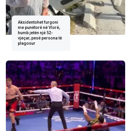
Aksidentohet furgoni
me punëtorë në Vlorë,
humb jetën një 52-
vjeçar, pesë persona të
plagosur