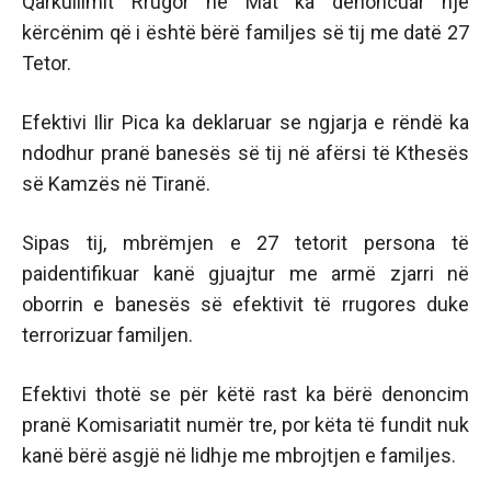
Qarkullimit Rrugor në Mat ka denoncuar një
kërcënim që i është bërë familjes së tij me datë 27
Tetor.
Efektivi Ilir Pica ka deklaruar se ngjarja e rëndë ka
ndodhur pranë banesës së tij në afërsi të Kthesës
së Kamzës në Tiranë.
Sipas tij, mbrëmjen e 27 tetorit persona të
paidentifikuar kanë gjuajtur me armë zjarri në
oborrin e banesës së efektivit të rrugores duke
terrorizuar familjen.
Efektivi thotë se për këtë rast ka bërë denoncim
pranë Komisariatit numër tre, por këta të fundit nuk
kanë bërë asgjë në lidhje me mbrojtjen e familjes.