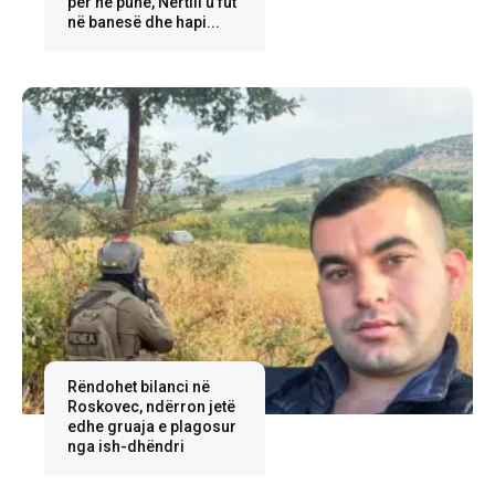
për në punë, Nertili u fut
në banesë dhe hapi...
Rëndohet bilanci në
Roskovec, ndërron jetë
edhe gruaja e plagosur
nga ish-dhëndri