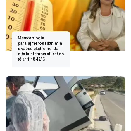
Meteorologia
paralajmëron rikthimin
e vapës ekstreme: Ja
dita kur temperaturat do
të arrijnë 42°C