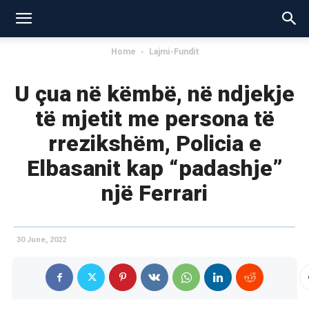
Home
Lajmi-Fundit
U çua në këmbë, në ndjekje
të mjetit me persona të
rrezikshëm, Policia e
Elbasanit kap “padashje”
një Ferrari
30 June, 2022