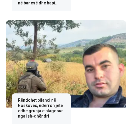
në banesë dhe hapi...
Rëndohet bilanci në
Roskovec, ndërron jetë
edhe gruaja e plagosur
nga ish-dhëndri