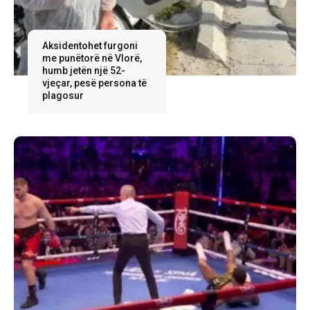
Aksidentohet furgoni
me punëtorë në Vlorë,
humb jetën një 52-
vjeçar, pesë persona të
plagosur