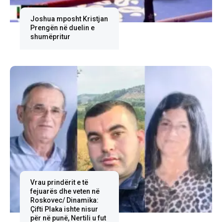
Joshua mposht Kristjan
Prengën në duelin e
shumëpritur
Vrau prindërit e të
fejuarës dhe veten në
Roskovec/ Dinamika:
Çifti Plaka ishte nisur
për në punë, Nertili u fut