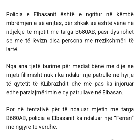
Policia e Elbasanit është e ngritur në këmbë
mbrëmjen e së enjtes, për shkak se është vënë në
ndjekje të mjetit me targa B680AB, pasi dyshohet
se me të lëvizn disa persona me rrezikshmëri të
lartë.
Nga ana tjetë burime për mediat bënë me dije se
mjeti fillimisht nuk i ka ndalur një patrulle në hyrje
të qytetit të KLibrazhdit dhe më pas ka injoruar
edhe paralajmërimin e dy patrullave në Elbasan.
Por në tentativë për të ndaluar mjetin me targa
B680AB, policia e Elbasanit ka ndaluar një “Ferrari”
me ngjyrë të verdhë.