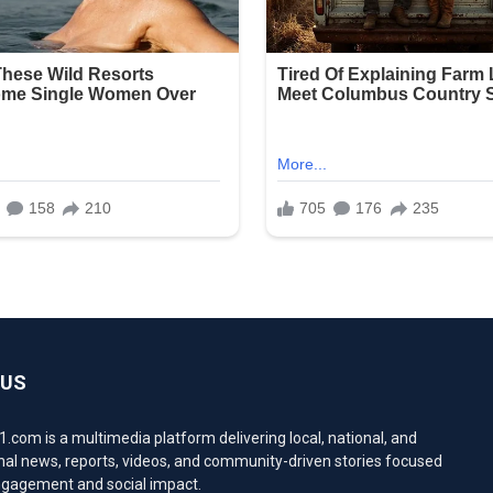
 US
com is a multimedia platform delivering local, national, and
nal news, reports, videos, and community-driven stories focused
engagement and social impact.