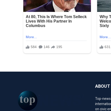
ABOUT
Top-news1.
internatio
on civic 