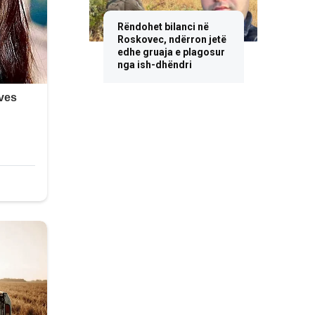
Rëndohet bilanci në
Roskovec, ndërron jetë
edhe gruaja e plagosur
nga ish-dhëndri