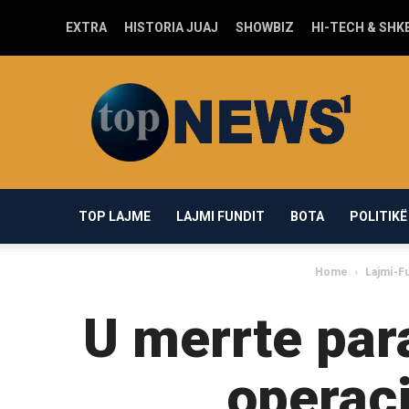
EXTRA
HISTORIA JUAJ
SHOWBIZ
HI-TECH & SHK
Top-
news1.com
TOP LAJME
LAJMI FUNDIT
BOTA
POLITIKË
Home
Lajmi-Fu
U merrte par
operac