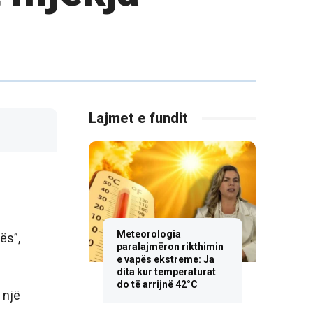
Lajmet e fundit
Meteorologia
ës”,
paralajmëron rikthimin
e vapës ekstreme: Ja
dita kur temperaturat
do të arrijnë 42°C
 një