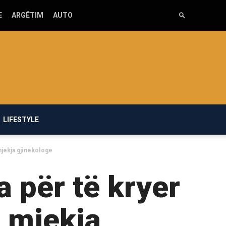
E
ARGËTIM
AUTO
LIFESTYLE
mjekja gjinekologe
 për të kryer
 mjekja