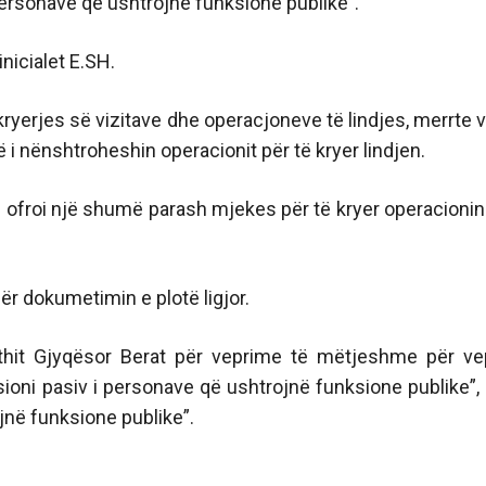
 personave që ushtrojne funksione publike”.
nicialet E.SH.
kryerjes së vizitave dhe operacjoneve të lindjes, merrte v
i nënshtroheshin operacionit për të kryer lindjen.
 i ofroi një shumë parash mjekes për të kryer operacionin
ër dokumetimin e plotë ligjor.
ethit Gjyqësor Berat për veprime të mëtjeshme për ve
sioni pasiv i personave që ushtrojnë funksione publike”,
jnë funksione publike”.