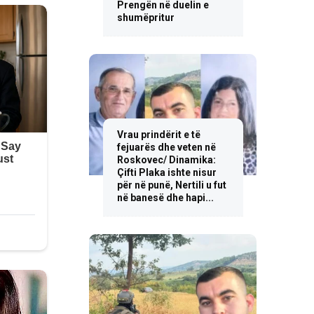
Prengën në duelin e
shumëpritur
Vrau prindërit e të
fejuarës dhe veten në
Roskovec/ Dinamika:
Çifti Plaka ishte nisur
për në punë, Nertili u fut
në banesë dhe hapi...