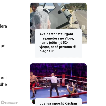
lera
Aksidentohet furgoni
me punëtorë në Vlorë,
humb jetën një 52-
 për
vjeçar, pesë persona të
plagosur
prat
 dhe
Joshua mposht Kristjan