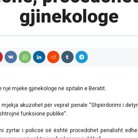
gjinekologe
një mjeke gjinekologe në spitalin e Beratit.
e mjekja akuzohet për veprat penale “Shpërdorimi i detyr
shtrojnë funksione publike”.
i zyrtar i policsë së është procedohet penalisht edhe