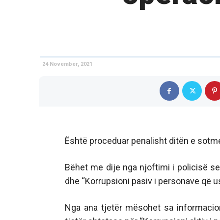
24 November, 2021
Është proceduar penalisht ditën e sotme 
Bëhet me dije nga njoftimi i policisë s
dhe “Korrupsioni pasiv i personave që u
Nga ana tjetër mësohet sa informacion