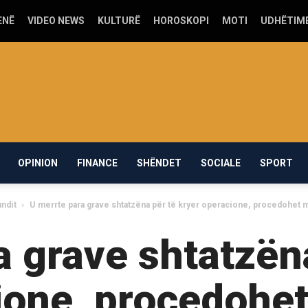
ENË
VIDEO NEWS
KULTURË
HOROSKOPI
MOTI
UDHËTIM
OPINION
FINANCE
SHËNDET
SOCIALE
SPORT
ndit
U merrte para grave shtatzëna për të kryer operacione, procedohet 
a grave shtatzëna
ione, procedohet