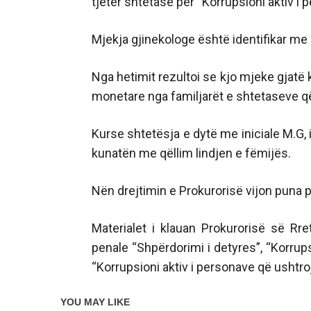
tjetër shtetase për “Korrupsioni aktiv i
Mjekja gjinekologe është identifikar me i
Nga hetimit rezultoi se kjo mjeke gjatë 
monetare nga familjarët e shtetaseve që 
Kurse shtetësja e dytë me iniciale M.G,
kunatën me qëllim lindjen e fëmijës.
Nën drejtimin e Prokurorisë vijon puna p
Materialet i klauan Prokurorisë së Rr
penale “Shpërdorimi i detyres”, “Korrup
“Korrupsioni aktiv i personave që ushtro