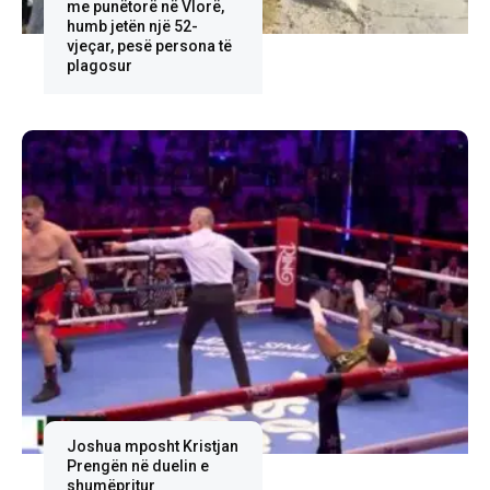
me punëtorë në Vlorë,
humb jetën një 52-
vjeçar, pesë persona të
plagosur
Joshua mposht Kristjan
Prengën në duelin e
shumëpritur