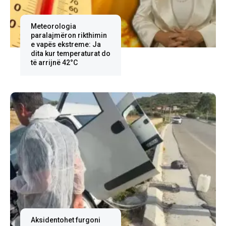
Meteorologia
paralajmëron rikthimin
e vapës ekstreme: Ja
dita kur temperaturat do
të arrijnë 42°C
Aksidentohet furgoni