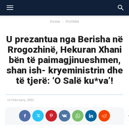
Home
Politikë
U prezantua nga Berisha në
Rrogozhinë, Hekuran Xhani
bën të paimagjinueshmen,
shan ish- kryeministrin dhe
të tjerë: ‘O Salë ku*va’!
12 February, 2022