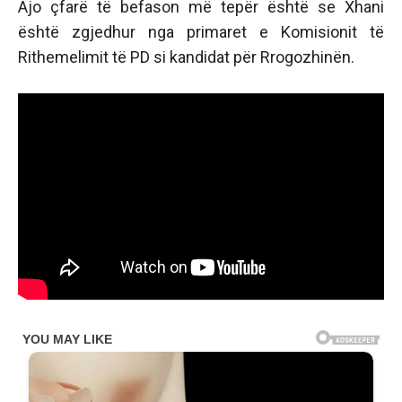
Ajo çfarë të befason më tepër është se Xhani
është zgjedhur nga primaret e Komisionit të
Rithemelimit të PD si kandidat për Rrogozhinën.