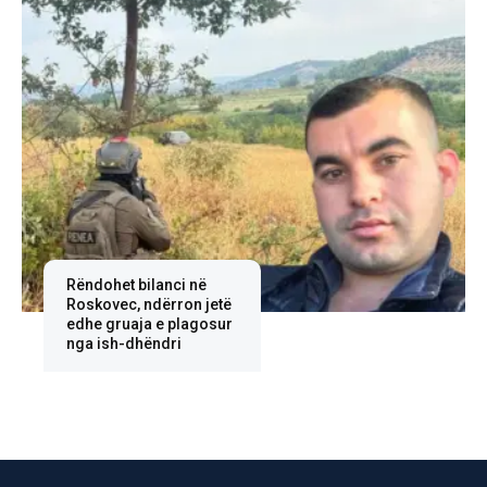
Rëndohet bilanci në
Roskovec, ndërron jetë
edhe gruaja e plagosur
nga ish-dhëndri