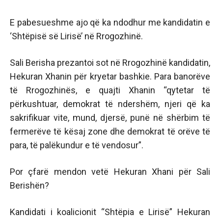
E pabesueshme ajo që ka ndodhur me kandidatin e
‘Shtëpisë së Lirisë’ në Rrogozhinë.
Sali Berisha prezantoi sot në Rrogozhinë kandidatin,
Hekuran Xhanin për kryetar bashkie. Para banorëve
të Rrogozhinës, e quajti Xhanin “qytetar të
përkushtuar, demokrat të ndershëm, njeri që ka
sakrifikuar vite, mund, djersë, punë në shërbim të
fermerëve të kësaj zone dhe demokrat të orëve të
para, të palëkundur e të vendosur”.
Por çfarë mendon vetë Hekuran Xhani për Sali
Berishën?
Kandidati i koalicionit “Shtëpia e Lirisë” Hekuran