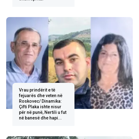
Vrau prindërit e të
fejuarës dhe veten në
Roskovec/ Dinamika:
Çifti Plaka ishte nisur
për në punë, Nertili u fut
në banesë dhe hapi...