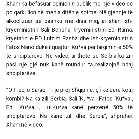
Xhani ka befasuar opinionin publik me një video që
po qarkullon në media ditën e sotme. Në gjendje të
alkoolizuar së bashku me disa miq, ai shan ish-
kryeministrin Sali Berisha, kryeministrin Edi Rama,
kryetarin e PD Lulzim Basha dhe ish-kryeministrin
Fatos Nano duke i quajtur ‘Ku*va për largimin e 50%
të shqiptarëve. Në video, ai thotë se Serbia ka zili
pasi një gjë nuk kanë mundur ta realizojnë ndaj
shqiptarëve.
“O Fred, o Saraç. Ti je prej Shqipnie. ç’i ke bërë këtij
kombi? Na ka zili Serbia. Sali ‘Ku*va , Fatos ‘Ku*va ,
Edi ‘Ku*va , Lul’Ku*va kanë përzënë 50% të
shqiptarëve. Na kanë zili dhe Serbia”, shprehet
Xhani në video.