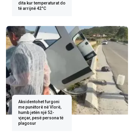
dita kur temperaturat do
të arrijnë 42°C
Aksidentohet furgoni
me punëtorë në Vlorë,
humb jetën një 52-
vjeçar, pesë persona të
plagosur