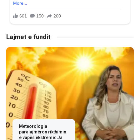
Lajmet e fundit
Meteorologia
paralajmëron rikthimin
e vapës ekstreme: Ja