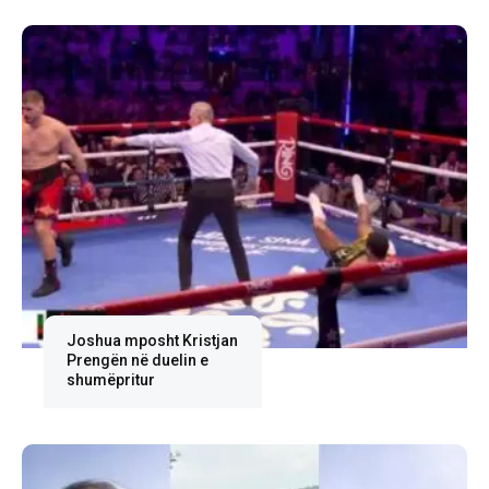
Joshua mposht Kristjan
Prengën në duelin e
shumëpritur