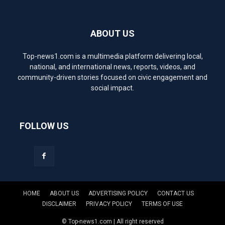
ABOUT US
Top-news1.com is a multimedia platform delivering local,
national, and international news, reports, videos, and
community-driven stories focused on civic engagement and
social impact.
FOLLOW US
HOME
ABOUT US
ADVERTISING POLICY
CONTACT US
DISCLAIMER
PRIVACY POLICY
TERMS OF USE
© Top-news1.com | All right reserved