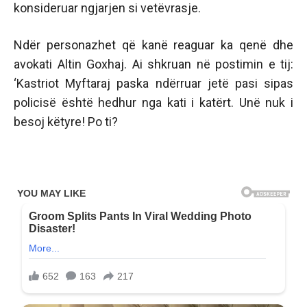
konsideruar ngjarjen si vetëvrasje.
Ndër personazhet që kanë reaguar ka qenë dhe
avokati Altin Goxhaj. Ai shkruan në postimin e tij:
‘Kastriot Myftaraj paska ndërruar jetë pasi sipas
policisë është hedhur nga kati i katërt. Unë nuk i
besoj këtyre! Po ti?