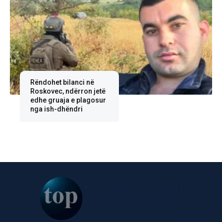
Rëndohet bilanci në
Roskovec, ndërron jetë
edhe gruaja e plagosur
nga ish-dhëndri