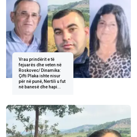
Vrau prindërit e të
fejuarës dhe veten në
Roskovec/ Dinamika:
Çifti Plaka ishte nisur
për në punë, Nertili u fut
në banesë dhe hapi...