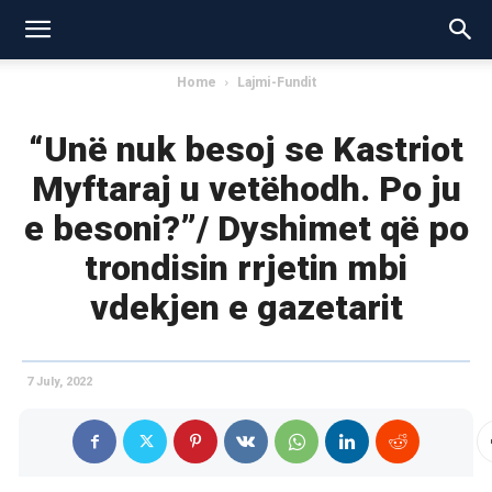
Home
Lajmi-Fundit
“Unë nuk besoj se Kastriot
Myftaraj u vetëhodh. Po ju
e besoni?”/ Dyshimet që po
trondisin rrjetin mbi
vdekjen e gazetarit
7 July, 2022