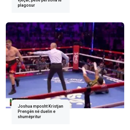
vjeçar, pesë persona të
plagosur
Joshua mposht Kristjan
Prengën në duelin e
shumëpritur