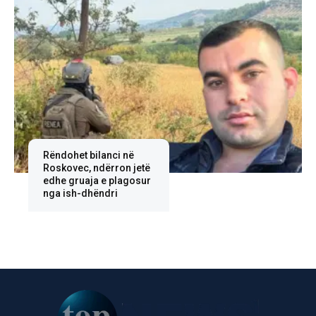
Rëndohet bilanci në
Roskovec, ndërron jetë
edhe gruaja e plagosur
nga ish-dhëndri