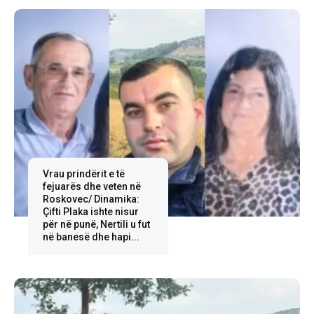
Vrau prindërit e të
fejuarës dhe veten në
Roskovec/ Dinamika:
Çifti Plaka ishte nisur
për në punë, Nertili u fut
në banesë dhe hapi...