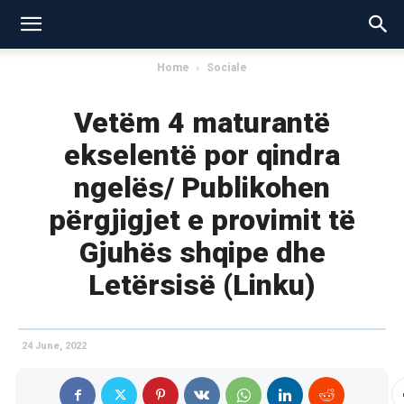
Home
Sociale
Vetëm 4 maturantë
ekselentë por qindra
ngelës/ Publikohen
përgjigjet e provimit të
Gjuhës shqipe dhe
Letërsisë (Linku)
24 June, 2022