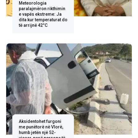
Meteorologia
paralajmëron rikthimin
e vapës ekstreme: Ja
dita kur temperaturat do
të arrijnë 42°C
Aksidentohet furgoni
me punëtorë në Vlorë,
humb jetën një 52-