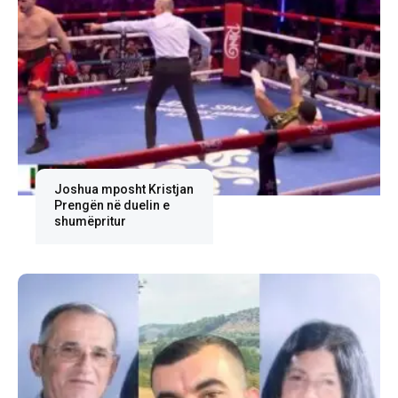
Joshua mposht Kristjan
Prengën në duelin e
shumëpritur