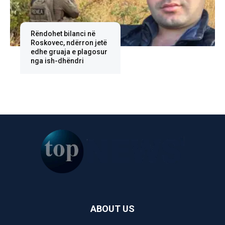
Rëndohet bilanci në
Roskovec, ndërron jetë
edhe gruaja e plagosur
nga ish-dhëndri
ABOUT US