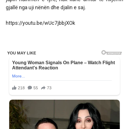
gjallë nga uji nënën dhe djalin e saj.
https://youtu.be/wUc7jbbjXOk