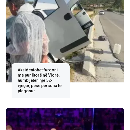
Aksidentohet furgoni
me punëtorë në Vlorë,
humb jetën një 52-
vjeçar, pesë persona të
plagosur