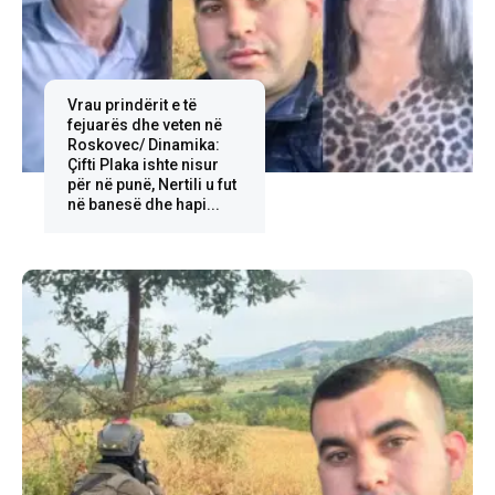
Vrau prindërit e të
fejuarës dhe veten në
Roskovec/ Dinamika:
Çifti Plaka ishte nisur
për në punë, Nertili u fut
në banesë dhe hapi...