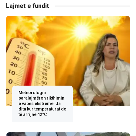
Lajmet e fundit
Meteorologia
paralajmëron rikthimin
e vapës ekstreme: Ja
dita kur temperaturat do
të arrijnë 42°C