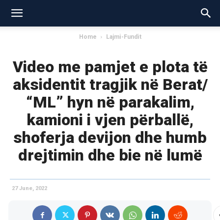
Home
Lajmi-Fundit
Video me pamjet e plota të
aksidentit tragjik në Berat/
“ML” hyn në parakalim,
kamioni i vjen përballë,
shoferja devijon dhe humb
drejtimin dhe bie në lumë
27 June, 2022