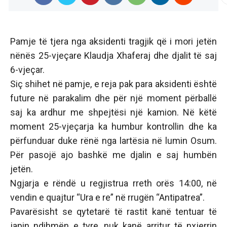
Pamje të tjera nga aksidenti tragjik që i mori jetën
nënës 25-vjeçare Klaudja Xhaferaj dhe djalit të saj
6-vjeçar.
Siç shihet në pamje, e reja pak para aksidenti është
future në parakalim dhe për një moment përballë
saj ka ardhur me shpejtësi një kamion. Në këtë
moment 25-vjeçarja ka humbur kontrollin dhe ka
përfunduar duke rënë nga lartësia në lumin Osum.
Për pasojë ajo bashkë me djalin e saj humbën
jetën.
Ngjarja e rëndë u regjistrua rreth orës 14:00, në
vendin e quajtur “Ura e re” në rrugën “Antipatrea”.
Pavarësisht se qytetarë të rastit kanë tentuar të
japin ndihmën e tyre, nuk kanë arritur të nxjerrin