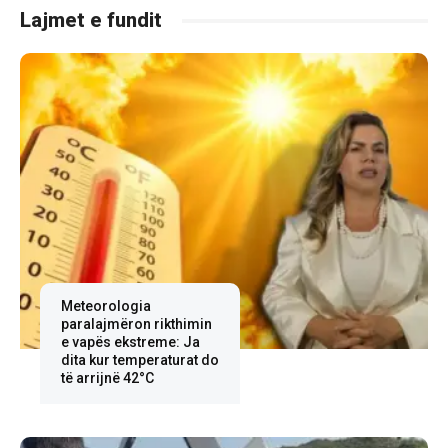
Lajmet e fundit
Meteorologia
paralajmëron rikthimin
e vapës ekstreme: Ja
dita kur temperaturat do
të arrijnë 42°C