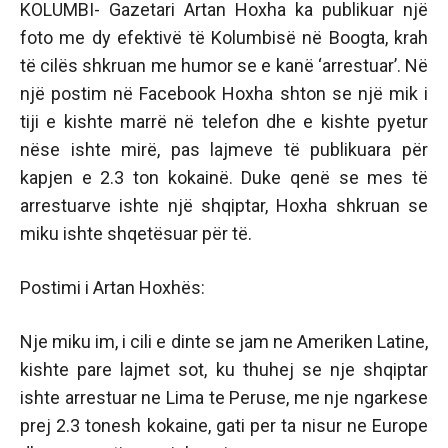
KOLUMBI- Gazetari Artan Hoxha ka publikuar një
foto me dy efektivë të Kolumbisë në Boogta, krah
të cilës shkruan me humor se e kanë ‘arrestuar’. Në
një postim në Facebook Hoxha shton se një mik i
tiji e kishte marrë në telefon dhe e kishte pyetur
nëse ishte mirë, pas lajmeve të publikuara për
kapjen e 2.3 ton kokainë. Duke qenë se mes të
arrestuarve ishte një shqiptar, Hoxha shkruan se
miku ishte shqetësuar për të.
Postimi i Artan Hoxhës:
Nje miku im, i cili e dinte se jam ne Ameriken Latine,
kishte pare lajmet sot, ku thuhej se nje shqiptar
ishte arrestuar ne Lima te Peruse, me nje ngarkese
prej 2.3 tonesh kokaine, gati per ta nisur ne Europe