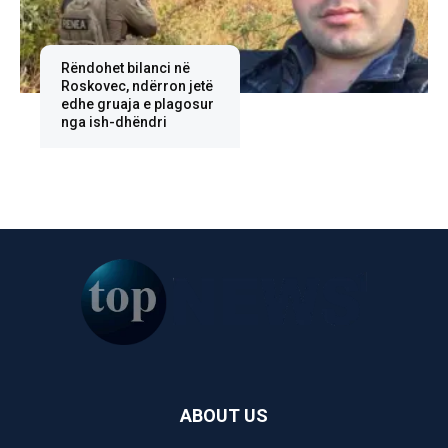
Rëndohet bilanci në
Roskovec, ndërron jetë
edhe gruaja e plagosur
nga ish-dhëndri
ABOUT US