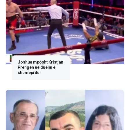
Joshua mposht Kristjan
Prengën në duelin e
shumëpritur