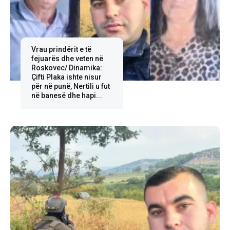
Vrau prindërit e të
fejuarës dhe veten në
Roskovec/ Dinamika:
Çifti Plaka ishte nisur
për në punë, Nertili u fut
në banesë dhe hapi...