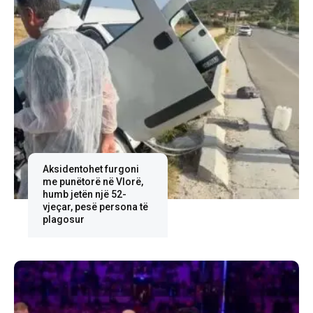
Aksidentohet furgoni
me punëtorë në Vlorë,
humb jetën një 52-
vjeçar, pesë persona të
plagosur