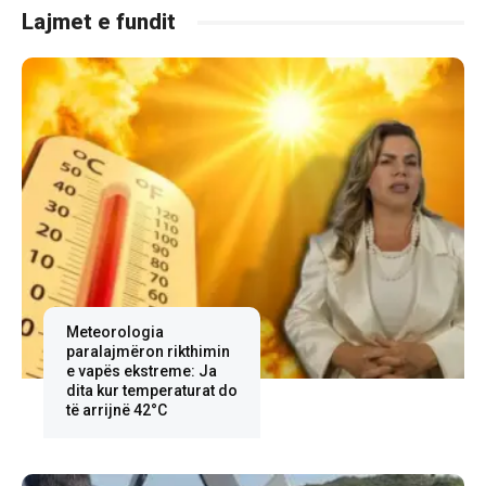
Lajmet e fundit
Meteorologia
paralajmëron rikthimin
e vapës ekstreme: Ja
dita kur temperaturat do
të arrijnë 42°C