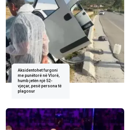
Aksidentohet furgoni
me punëtorë në Vlorë,
humb jetën një 52-
vjeçar, pesë persona të
plagosur