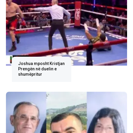
Joshua mposht Kristjan
Prengën në duelin e
shumëpritur