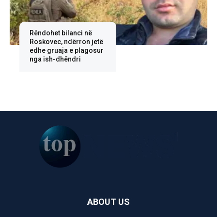
Rëndohet bilanci në
Roskovec, ndërron jetë
edhe gruaja e plagosur
nga ish-dhëndri
ABOUT US