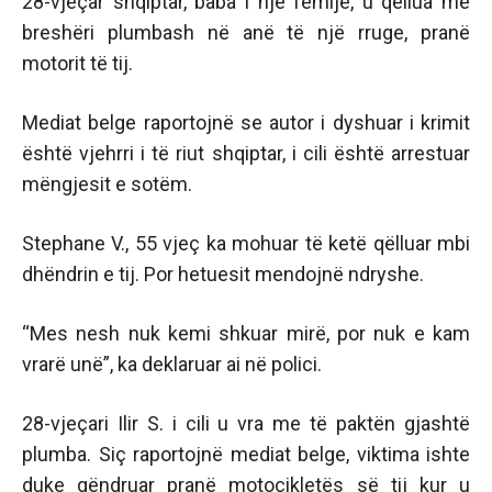
28-vjeçar shqiptar, baba i një fëmije, u qëllua me
breshëri plumbash në anë të një rruge, pranë
motorit të tij.
Mediat belge raportojnë se autor i dyshuar i krimit
është vjehrri i të riut shqiptar, i cili është arrestuar
mëngjesit e sotëm.
Stephane V., 55 vjeç ka mohuar të ketë qëlluar mbi
dhëndrin e tij. Por hetuesit mendojnë ndryshe.
“Mes nesh nuk kemi shkuar mirë, por nuk e kam
vrarë unë”, ka deklaruar ai në polici.
28-vjeçari Ilir S. i cili u vra me të paktën gjashtë
plumba. Siç raportojnë mediat belge, viktima ishte
duke qëndruar pranë motoçikletës së tij kur u