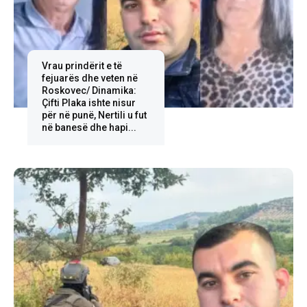
Vrau prindërit e të
fejuarës dhe veten në
Roskovec/ Dinamika:
Çifti Plaka ishte nisur
për në punë, Nertili u fut
në banesë dhe hapi...