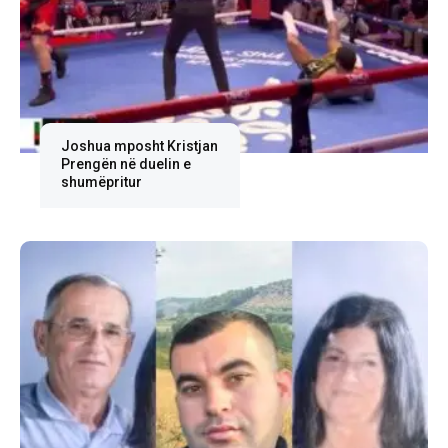
Joshua mposht Kristjan
Prengën në duelin e
shumëpritur