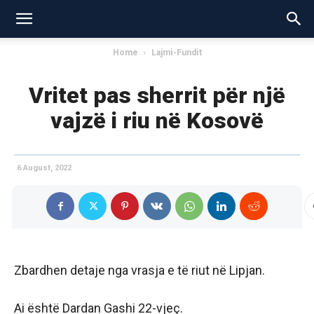
Home
Lajmi-Fundit
Vritet pas sherrit për një
vajzë i riu në Kosovë
6 August, 2022
Zbardhen detaje nga vrasja e të riut në Lipjan.
Ai është Dardan Gashi 22-vjeç.