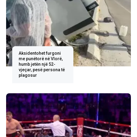
Aksidentohet furgoni
me punëtorë në Vlorë,
humb jetën një 52-
vjeçar, pesë persona të
plagosur