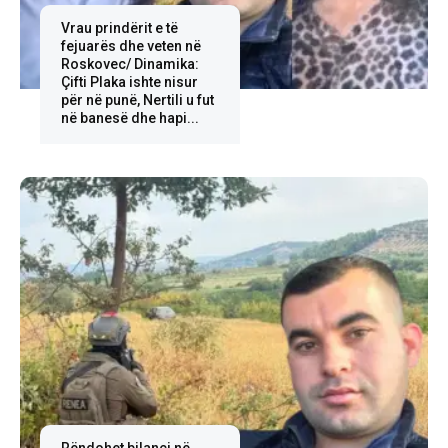
Vrau prindërit e të
fejuarës dhe veten në
Roskovec/ Dinamika:
Çifti Plaka ishte nisur
për në punë, Nertili u fut
në banesë dhe hapi...