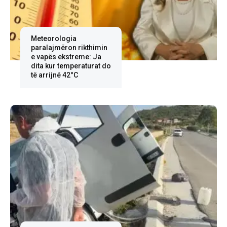
Meteorologia
paralajmëron rikthimin
e vapës ekstreme: Ja
dita kur temperaturat do
të arrijnë 42°C