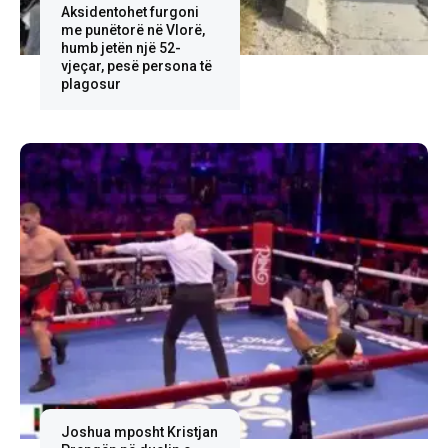
Aksidentohet furgoni
me punëtorë në Vlorë,
humb jetën një 52-
vjeçar, pesë persona të
plagosur
Joshua mposht Kristjan