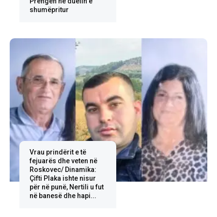
Prengën në duelin e
shumëpritur
Vrau prindërit e të
fejuarës dhe veten në
Roskovec/ Dinamika:
Çifti Plaka ishte nisur
për në punë, Nertili u fut
në banesë dhe hapi...