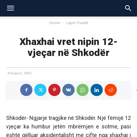
Home
Lajmi-Fundit
Xhaxhai vret nipin 12-
vjeçar në Shkodër
9 August, 2022
Shkodër- Ngjarje tragjike në Shkodër. Një fëmijë 12
vjeçar ka humbur jetën mbrëmjen e sotme, pasi
është qëlluar aksidentalisht me çifte nga xhaxhai i