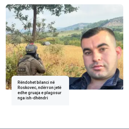
Rëndohet bilanci në
Roskovec, ndërron jetë
edhe gruaja e plagosur
nga ish-dhëndri