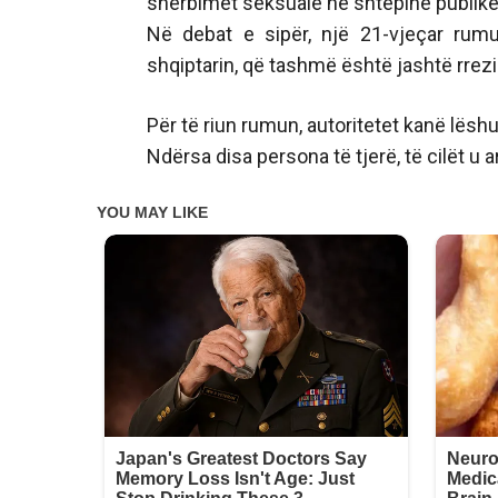
shërbimet seksuale në shtëpinë publike
Në debat e sipër, një 21-vjeçar rumun
shqiptarin, që tashmë është jashtë rrezi
Për të riun rumun, autoritetet kanë lëshu
Ndërsa disa persona të tjerë, të cilët u a