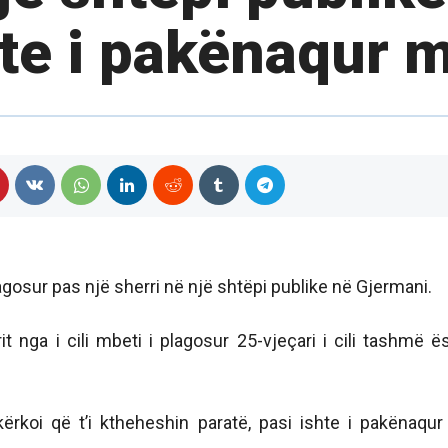
hte i pakënaqur 
plagosur pas një sherri në një shtëpi publike në Gjermani.
 nga i cili mbeti i plagosur 25-vjeçari i cili tashmë ë
 kërkoi që t’i ktheheshin paratë, pasi ishte i pakënaqu