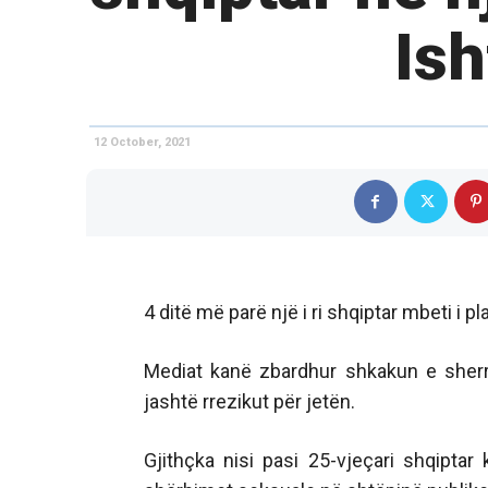
Is
12 October, 2021
4 ditë më parë një i ri shqiptar mbeti i 
Mediat kanë zbardhur shkakun e sherrit
jashtë rrezikut për jetën.
Gjithçka nisi pasi 25-vjeçari shqiptar