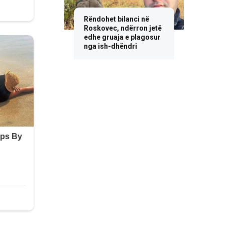
Rëndohet bilanci në
Roskovec, ndërron jetë
edhe gruaja e plagosur
nga ish-dhëndri