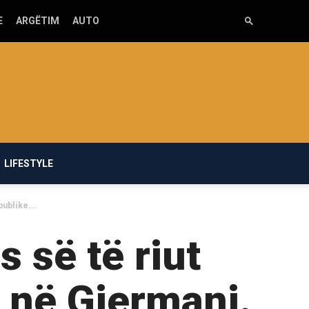
E
ARGËTIM
AUTO
LIFESTYLE
publike...
 së të riut
e në Gjermani.