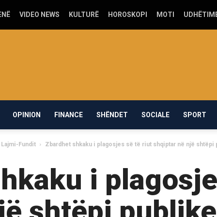
ENË
VIDEO NEWS
KULTURË
HOROSKOPI
MOTI
UDHËTIM
OPINION
FINANCE
SHËNDET
SOCIALE
SPORT
Lajmi-Fundit
Zbardhet shkaku i plagosjes së të riut shqiptar në një shtëpi 
hkaku i plagosjes
jë shtëpi publik