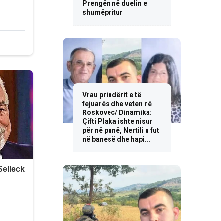
Prengën në duelin e
shumëpritur
Vrau prindërit e të
fejuarës dhe veten në
Roskovec/ Dinamika:
Çifti Plaka ishte nisur
për në punë, Nertili u fut
në banesë dhe hapi...