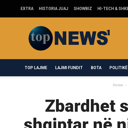
EXTRA
HISTORIA JUAJ
SHOWBIZ
HI-TECH & SHK
Top-
news1.com
TOP LAJME
LAJMI FUNDIT
BOTA
POLITIKË
Home
Zbardhet s
shqiptar në n