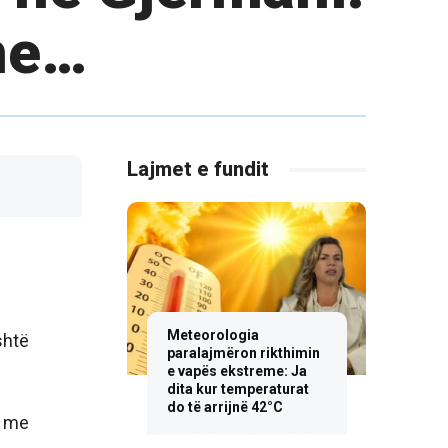
me…
Lajmet e fundit
Meteorologia
shtë
paralajmëron rikthimin
e vapës ekstreme: Ja
dita kur temperaturat
do të arrijnë 42°C
r me