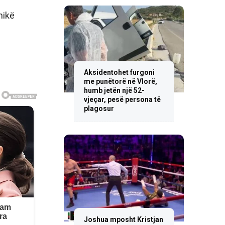
hikë
Aksidentohet furgoni
me punëtorë në Vlorë,
humb jetën një 52-
vjeçar, pesë persona të
plagosur
Joshua mposht Kristjan