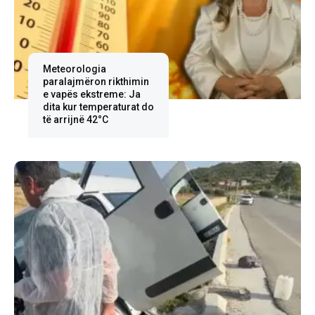
Meteorologia
paralajmëron rikthimin
e vapës ekstreme: Ja
dita kur temperaturat do
të arrijnë 42°C