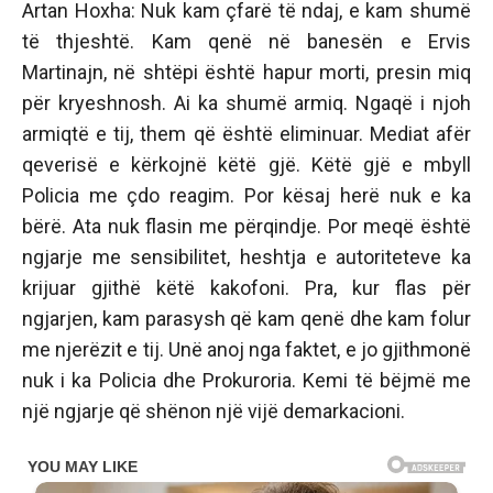
Artan Hoxha: Nuk kam çfarë të ndaj, e kam shumë
të thjeshtë. Kam qenë në banesën e Ervis
Martinajn, në shtëpi është hapur morti, presin miq
për kryeshnosh. Ai ka shumë armiq. Ngaqë i njoh
armiqtë e tij, them që është eliminuar. Mediat afër
qeverisë e kërkojnë këtë gjë. Këtë gjë e mbyll
Policia me çdo reagim. Por kësaj herë nuk e ka
bërë. Ata nuk flasin me përqindje. Por meqë është
ngjarje me sensibilitet, heshtja e autoriteteve ka
krijuar gjithë këtë kakofoni. Pra, kur flas për
ngjarjen, kam parasysh që kam qenë dhe kam folur
me njerëzit e tij. Unë anoj nga faktet, e jo gjithmonë
nuk i ka Policia dhe Prokuroria. Kemi të bëjmë me
një ngjarje që shënon një vijë demarkacioni.