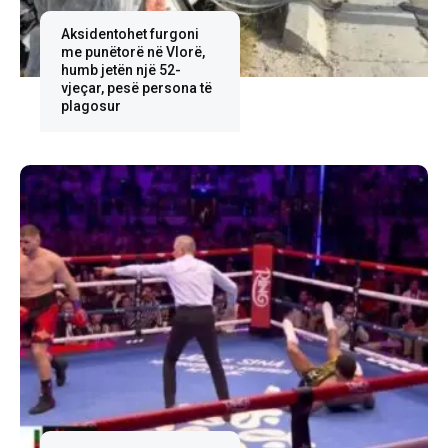
Aksidentohet furgoni
me punëtorë në Vlorë,
humb jetën një 52-
vjeçar, pesë persona të
plagosur