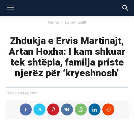
Home
Lajmi-Fundit
Zhdukja e Ervis Martinajt,
Artan Hoxha: I kam shkuar
tek shtëpia, familja priste
njerëz për ‘kryeshnosh’
1 September, 2022