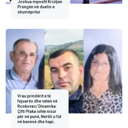
Joshua mposht Kristjan
Prengën në duelin e
shumëpritur
Vrau prindërit e të
fejuarës dhe veten në
Roskovec/ Dinamika:
Çifti Plaka ishte nisur
për në punë, Nertili u fut
në banesë dhe hapi...