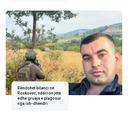
Rëndohet bilanci në
Roskovec, ndërron jetë
edhe gruaja e plagosur
nga ish-dhëndri