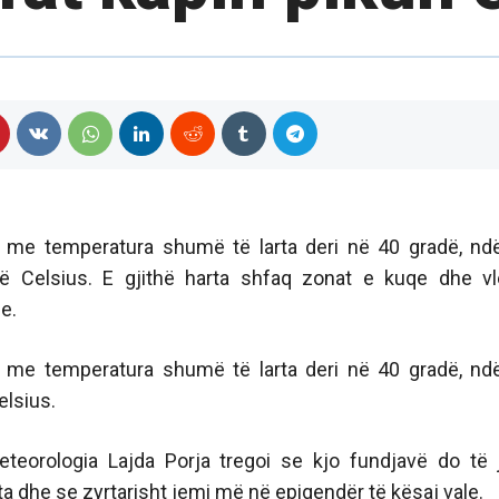
et me temperatura shumë të larta deri në 40 gradë, nd
ë Celsius. E gjithë harta shfaq zonat e kuqe dhe vl
e.
et me temperatura shumë të larta deri në 40 gradë, nd
elsius.
eorologia Lajda Porja tregoi se kjo fundjavë do të 
a dhe se zyrtarisht jemi më në epiqendër të kësaj vale.