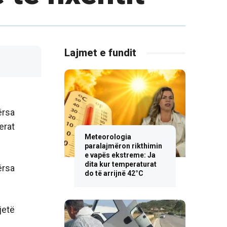
Lajmet e fundit
ërsa
erat
Meteorologia
paralajmëron rikthimin
e vapës ekstreme: Ja
dita kur temperaturat
ërsa
do të arrijnë 42°C
jetë