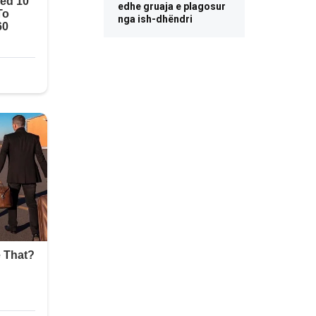
edhe gruaja e plagosur
nga ish-dhëndri