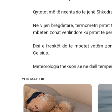
Qytetet më të nxehta do të jenë Shkodra, 
Në vijën bregdetare, termometri pritet
mbeten zonat verilindore ku pritet të pë
Disi e freskët do të mbetet vetëm zon
Celsius.
Meteorologia thekson se në diell temper