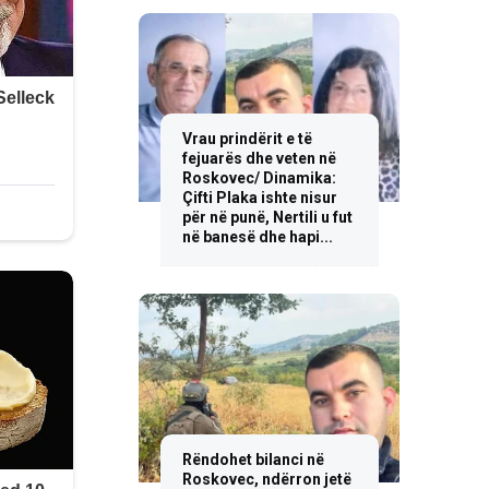
Vrau prindërit e të
fejuarës dhe veten në
Roskovec/ Dinamika:
Çifti Plaka ishte nisur
për në punë, Nertili u fut
në banesë dhe hapi...
Rëndohet bilanci në
Roskovec, ndërron jetë