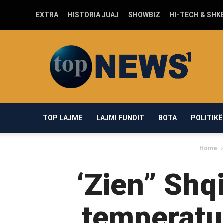
EXTRA
HISTORIA JUAJ
SHOWBIZ
HI-TECH & SHK
Top-
news1.com
TOP LAJME
LAJMI FUNDIT
BOTA
POLITIKË
Home
‘Zien” Shq
temperatur