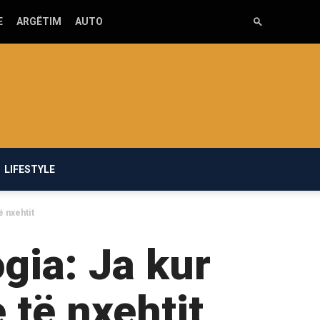
E
ARGËTIM
AUTO
LIFESTYLE
ë nxehtit
gia: Ja kur
 të nxehtit