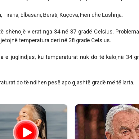
Tirana, Elbasani, Berati, Kuçova, Fieri dhe Lushnja.
 të shënojë vlerat nga 34 në 37 gradë Celsius. Problema
rjetojnë temperatura deri në 38 gradë Celsius.
a e juglindjes, ku temperaturat nuk do të kalojnë 34 g
aturat do të ndihen pesë apo gjashtë gradë më të larta.