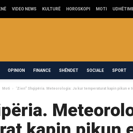
ENË
VIDEO NEWS
KULTURË
HOROSKOPI
MOTI
UDHËTIM
OPINION
FINANCE
SHËNDET
SOCIALE
SPORT
Moti
‘Zien” Shqipëria. Meteorologia: Ja kur temperaturat kapin pikun e t
ipëria. Meteorolo
at kapin pikun e