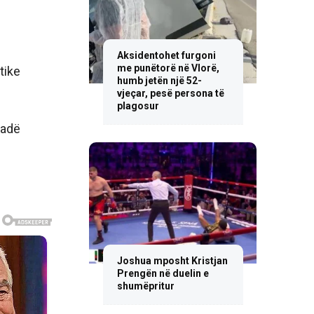
Aksidentohet furgoni
me punëtorë në Vlorë,
tike
humb jetën një 52-
vjeçar, pesë persona të
plagosur
radë
Joshua mposht Kristjan
Prengën në duelin e
shumëpritur