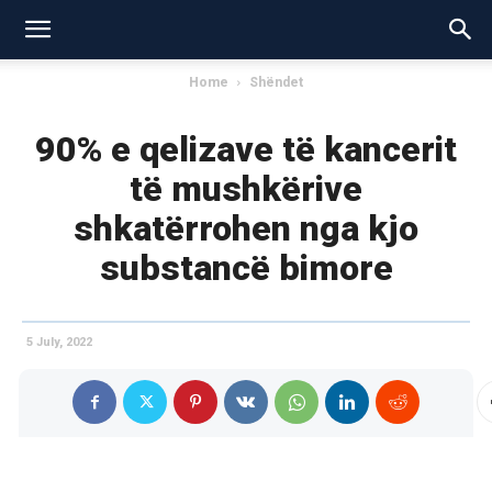
Home
Shëndet
90% e qelizave të kancerit
të mushkërive
shkatërrohen nga kjo
substancë bimore
5 July, 2022