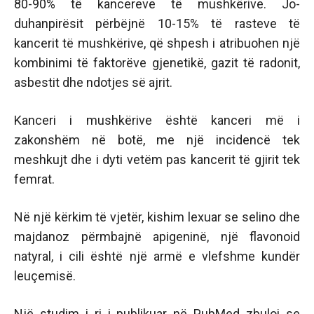
80-90% të kancereve të mushkërive. Jo-
duhanpirësit përbëjnë 10-15% të rasteve të
kancerit të mushkërive, që shpesh i atribuohen një
kombinimi të faktorëve gjenetikë, gazit të radonit,
asbestit dhe ndotjes së ajrit.
Kanceri i mushkërive është kanceri më i
zakonshëm në botë, me një incidencë tek
meshkujt dhe i dyti vetëm pas kancerit të gjirit tek
femrat.
Në një kërkim të vjetër, kishim lexuar se selino dhe
majdanoz përmbajnë apigeninë, një flavonoid
natyral, i cili është një armë e vlefshme kundër
leuçemisë.
Një studim i ri i publikuar në PubMed zbuloi se