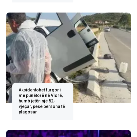
Aksidentohet furgoni
me punëtorë në Vlorë,
humb jetën një 52-
vjeçar, pesë persona të
plagosur