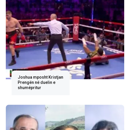
Joshua mposht Kristjan
Prengën në duelin e
shumëpritur