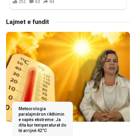
Lajmet e fundit
Meteorologia
paralajmëron rikthimin
e vapës ekstreme: Ja
dita kur temperaturat do
të arrijnë 42°C