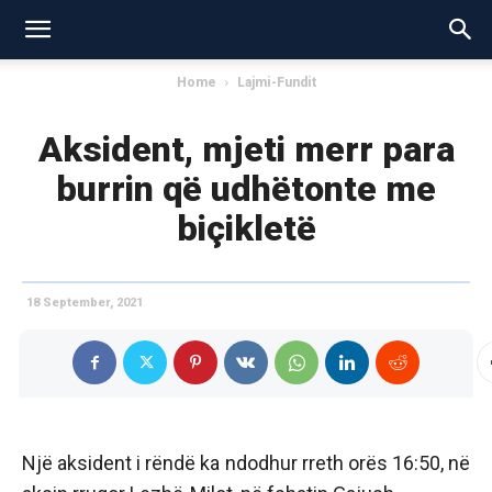
Home
Lajmi-Fundit
Aksident, mjeti merr para
burrin që udhëtonte me
biçikletë
18 September, 2021
Një aksident i rëndë ka ndodhur rreth orës 16:50, në