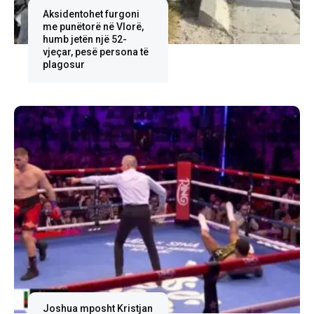
Aksidentohet furgoni
me punëtorë në Vlorë,
humb jetën një 52-
vjeçar, pesë persona të
plagosur
Joshua mposht Kristjan