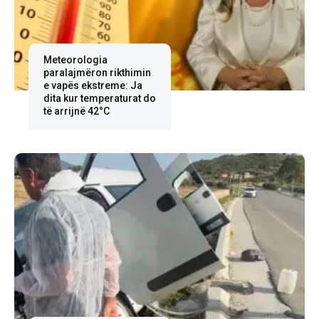
Meteorologia
paralajmëron rikthimin
e vapës ekstreme: Ja
dita kur temperaturat do
të arrijnë 42°C