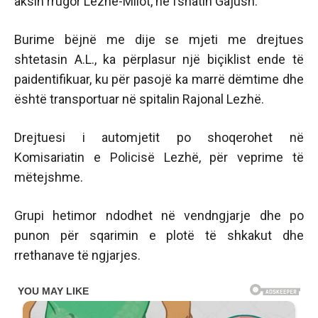
aksin rrugor Lezhë-Milot, në fshatin Gajush.
Burime bëjnë me dije se mjeti me drejtues
shtetasin A.L., ka përplasur një biçiklist ende të
paidentifikuar, ku për pasojë ka marrë dëmtime dhe
është transportuar në spitalin Rajonal Lezhë.
Drejtuesi i automjetit po shoqerohet në
Komisariatin e Policisë Lezhë, për veprime të
mëtejshme.
Grupi hetimor ndodhet në vendngjarje dhe po
punon për sqarimin e plotë të shkakut dhe
rrethanave të ngjarjes.