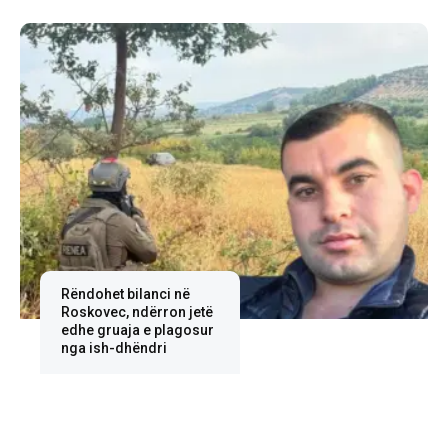
Rëndohet bilanci në
Roskovec, ndërron jetë
edhe gruaja e plagosur
nga ish-dhëndri