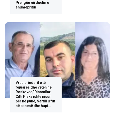
Prengën në duelin e
shumëpritur
Vrau prindërit e të
fejuarës dhe veten në
Roskovec/ Dinamika:
Çifti Plaka ishte nisur
për në punë, Nertili u fut
në banesë dhe hapi...