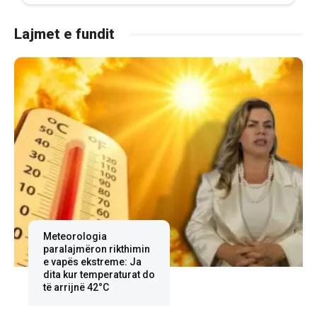
Lajmet e fundit
Meteorologia
paralajmëron rikthimin
e vapës ekstreme: Ja
dita kur temperaturat do
të arrijnë 42°C