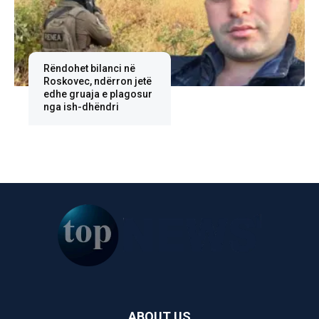
Rëndohet bilanci në
Roskovec, ndërron jetë
edhe gruaja e plagosur
nga ish-dhëndri
ABOUT US