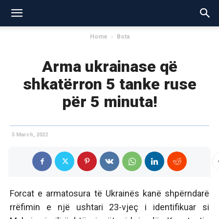
Home
Bota
Arma ukrainase që
shkatërron 5 tanke ruse
për 5 minuta!
5 March, 2022
Forcat e armatosura të Ukrainës kanë shpërndarë
rrëfimin e një ushtari 23-vjeç i identifikuar si