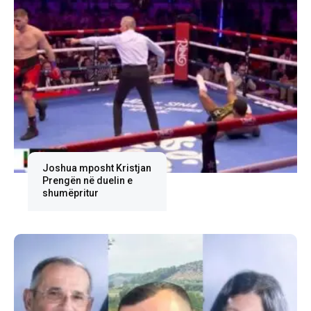
Joshua mposht Kristjan
Prengën në duelin e
shumëpritur