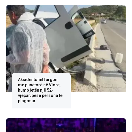
Aksidentohet furgoni
me punëtorë në Vlorë,
humb jetën një 52-
vjeçar, pesë persona të
plagosur