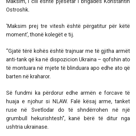
Maksim, i cili është pjesëtar i brigadës Konstantin
Ostroshk.
‘Maksim prej tre vitesh është përgatitur për këtë
moment’, thonë kolegët e tij.
“Gjatë tërë kohës është trajnuar me të gjitha armët
anti-tank që ka në dispozicion Ukraina – qofshin ato
të montuara në mjete të blinduara apo edhe ato që
barten në kraharor.
Së fundmi ka përdorur edhe armën e forcave të
huaja e njohur si NLAW. Falë kësaj arme, tanket
ruse në Svetlodar do të shndërrohen në një
grumbull hekurishtesh”, kanë bërë të ditur nga
ushtria ukrainase.