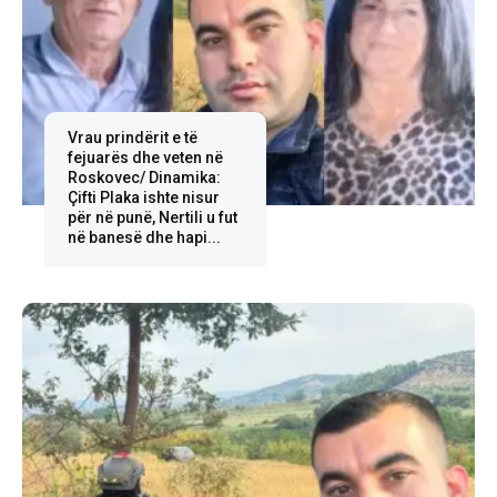
Vrau prindërit e të
fejuarës dhe veten në
Roskovec/ Dinamika:
Çifti Plaka ishte nisur
për në punë, Nertili u fut
në banesë dhe hapi...