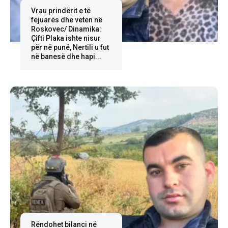
Vrau prindërit e të
fejuarës dhe veten në
Roskovec/ Dinamika:
Çifti Plaka ishte nisur
për në punë, Nertili u fut
në banesë dhe hapi...
Rëndohet bilanci në