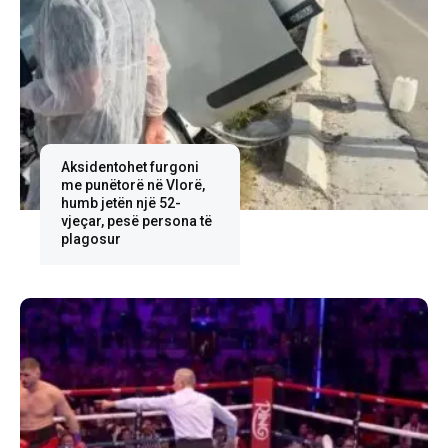
Aksidentohet furgoni
me punëtorë në Vlorë,
humb jetën një 52-
vjeçar, pesë persona të
plagosur