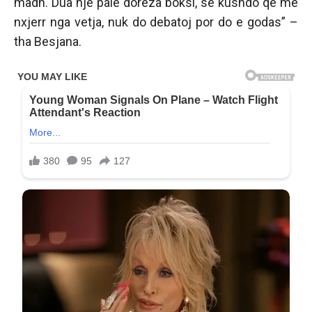
madh. Dua një palë doreza boksi, se kushdo që më
nxjerr nga vetja, nuk do debatoj por do e godas” –
tha Besjana.