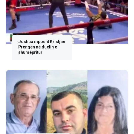
Joshua mposht Kristjan
Prengën në duelin e
shumëpritur