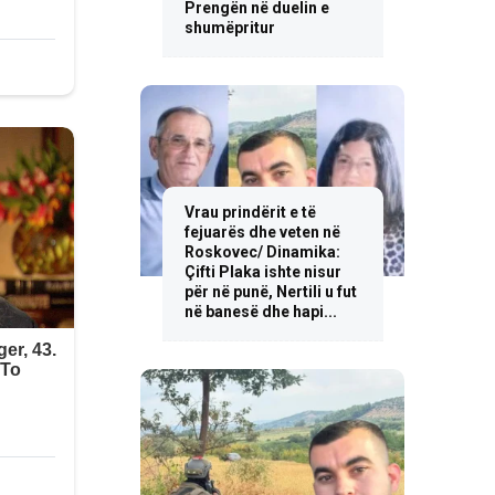
Prengën në duelin e
shumëpritur
Vrau prindërit e të
fejuarës dhe veten në
Roskovec/ Dinamika:
Çifti Plaka ishte nisur
për në punë, Nertili u fut
në banesë dhe hapi...