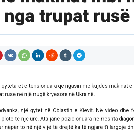
nga trupat rusë
n qytetarët e tensionuara që ngasin me kujdes makinat e 
at ruse në një rrugë kryesore në Ukrainë.
odyanka, një qytet në Oblastin e Kievit. Në video dhe f
plotë të një ure. Ata janë pozicionuara në rreshta diagon
 nëpër to në një vijë të drejtë ka të ngjarë t’i largojë dh