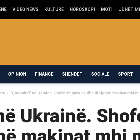
ENË
VIDEO NEWS
KULTURË
HOROSKOPI
MOTI
UDHËTIM
OPINION
FINANCE
SHËNDET
SOCIALE
SPORT
ota
‘Çmenduri’ në Ukrainë. Shoferët guxojnë dhe drejtojnë makinat mbi min
në Ukrainë. Shof
në makinat mbi 