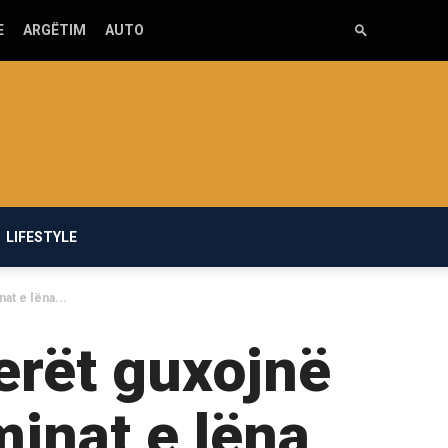
E
ARGËTIM
AUTO
LIFESTYLE
at e lëna...
erët guxojnë
minat e lëna