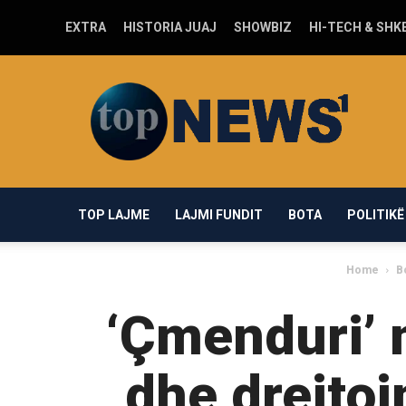
EXTRA
HISTORIA JUAJ
SHOWBIZ
HI-TECH & SHK
Top-
news1.com
TOP LAJME
LAJMI FUNDIT
BOTA
POLITIKË
Home
B
‘Çmenduri’ 
dhe drejtoj