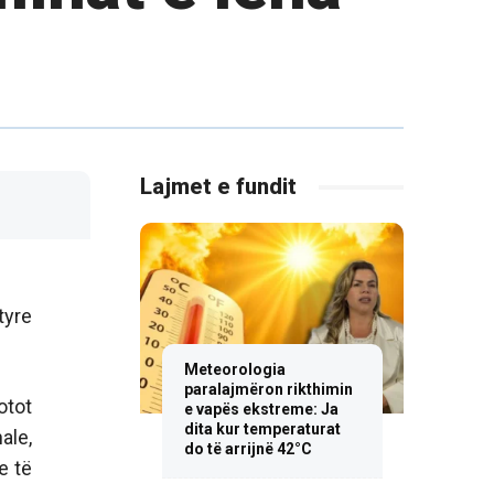
Lajmet e fundit
tyre
Meteorologia
paralajmëron rikthimin
otot
e vapës ekstreme: Ja
dita kur temperaturat
ale,
do të arrijnë 42°C
e të