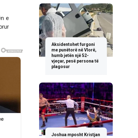
ën e
orur
Aksidentohet furgoni
me punëtorë në Vlorë,
humb jetën një 52-
vjeçar, pesë persona të
plagosur
Joshua mposht Kristjan