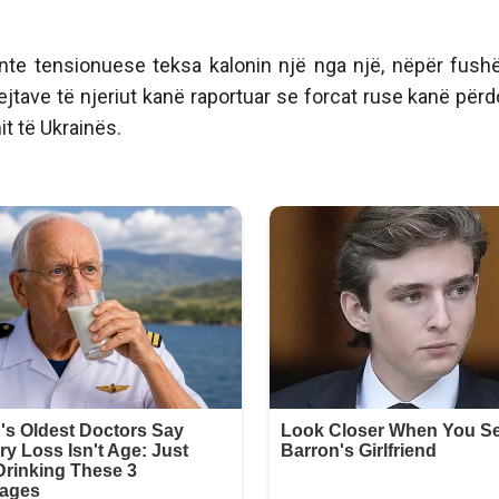
te tensionuese teksa kalonin një nga një, nëpër fush
ejtave të njeriut kanë raportuar se forcat ruse kanë përd
it të Ukrainës.