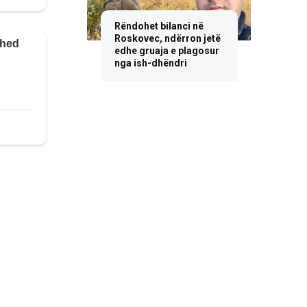
Rëndohet bilanci në
Roskovec, ndërron jetë
edhe gruaja e plagosur
nga ish-dhëndri