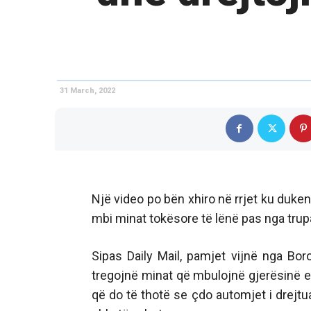
31 March, 2022
Një video po bën xhiro në rrjet ku duke
mbi minat tokësore të lënë pas nga trup
Sipas Daily Mail, pamjet vijnë nga Bor
tregojnë minat që mbulojnë gjerësinë e 
që do të thotë se çdo automjet i drejtuar