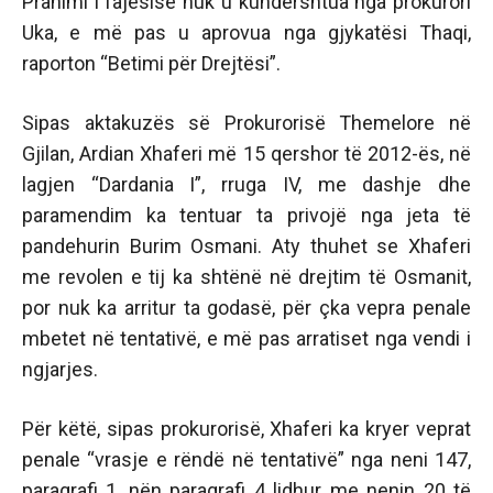
Pranimi i fajësisë nuk u kundërshtua nga prokurori
Uka, e më pas u aprovua nga gjykatësi Thaqi,
raporton “Betimi për Drejtësi”.
Sipas aktakuzës së Prokurorisë Themelore në
Gjilan, Ardian Xhaferi më 15 qershor të 2012-ës, në
lagjen “Dardania I”, rruga IV, me dashje dhe
paramendim ka tentuar ta privojë nga jeta të
pandehurin Burim Osmani. Aty thuhet se Xhaferi
me revolen e tij ka shtënë në drejtim të Osmanit,
por nuk ka arritur ta godasë, për çka vepra penale
mbetet në tentativë, e më pas arratiset nga vendi i
ngjarjes.
Për këtë, sipas prokurorisë, Xhaferi ka kryer veprat
penale “vrasje e rëndë në tentativë” nga neni 147,
paragrafi 1, nën paragrafi 4 lidhur me nenin 20 të