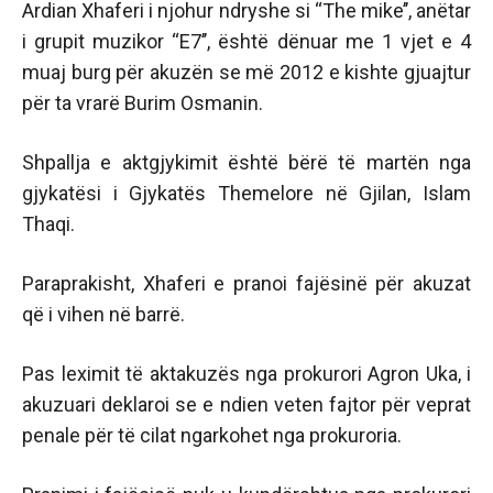
Ardian Xhaferi i njohur ndryshe si ‘‘The mike’’, anëtar
i grupit muzikor ‘‘E7’’, është dënuar me 1 vjet e 4
muaj burg për akuzën se më 2012 e kishte gjuajtur
për ta vrarë Burim Osmanin.
Shpallja e aktgjykimit është bërë të martën nga
gjykatësi i Gjykatës Themelore në Gjilan, Islam
Thaqi.
Paraprakisht, Xhaferi e pranoi fajësinë për akuzat
që i vihen në barrë.
Pas leximit të aktakuzës nga prokurori Agron Uka, i
akuzuari deklaroi se e ndien veten fajtor për veprat
penale për të cilat ngarkohet nga prokuroria.