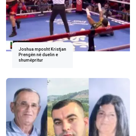
Joshua mposht Kristjan
Prengën në duelin e
shumëpritur