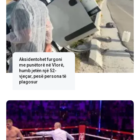
Aksidentohet furgoni
me punëtorë në Vlorë,
humb jetën një 52-
vjeçar, pesë persona të
plagosur