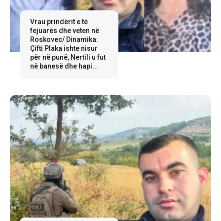
Vrau prindërit e të
fejuarës dhe veten në
Roskovec/ Dinamika:
Çifti Plaka ishte nisur
për në punë, Nertili u fut
në banesë dhe hapi...