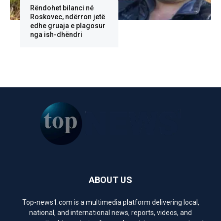
Rëndohet bilanci në
Roskovec, ndërron jetë
edhe gruaja e plagosur
nga ish-dhëndri
ABOUT US
Top-news1.com is a multimedia platform delivering local,
national, and international news, reports, videos, and