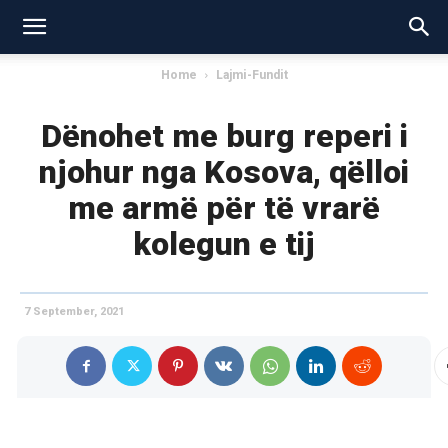
Home
Lajmi-Fundit
Dënohet me burg reperi i
njohur nga Kosova, qëlloi
me armë për të vrarë
kolegun e tij
7 September, 2021