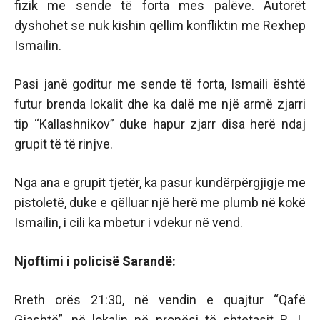
fizik me sende të forta mes palëve. Autorët
dyshohet se nuk kishin qëllim konfliktin me Rexhep
Ismailin.
Pasi janë goditur me sende të forta, Ismaili është
futur brenda lokalit dhe ka dalë me një armë zjarri
tip “Kallashnikov” duke hapur zjarr disa herë ndaj
grupit të të rinjve.
Nga ana e grupit tjetër, ka pasur kundërpërgjigje me
pistoletë, duke e qëlluar një herë me plumb në kokë
Ismailin, i cili ka mbetur i vdekur në vend.
Njoftimi i policisë Sarandë:
Rreth orës 21:30, në vendin e quajtur “Qafë
Gjashtë”, në lokalin në pronësi të shtetasit R. I.,