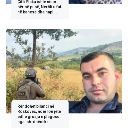
Çifti Plaka ishte nisur
për në punë, Nertili u fut
në banesë dhe hapi...
Rëndohet bilanci në
Roskovec, ndërron jetë
edhe gruaja e plagosur
nga ish-dhëndri