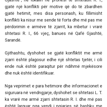
gjatë një konflikti për motive që do të zbardhen
gjatë hetimit, mes disa personash, ku fillimisht
konflikti ka nisur me sende të forta dhe më pas me
përdorimin e armëve të zjarrit, ka mbetur i vrarë
shtetasi R. I., 66 vjeç, banues në Qafë Gjashtë,
Sarandë.
Gjithashtu, dyshohet se gjatë konfliktit me armë
zjarri është plagosur edhe një shtetas tjetër, i cili
ende nuk është paraqitur për ndihmë mjekësore
dhe nuk është identifikuar.
Nga veprimet e para hetimore dhe informacionet e
siguruara në vendngjarje, dyshohet se shtetasi L. T.
ka vrarë me armë zjarri shtetasin R. I. dhe më pas
është larguar nga vendi i ngjarjes së bashku me