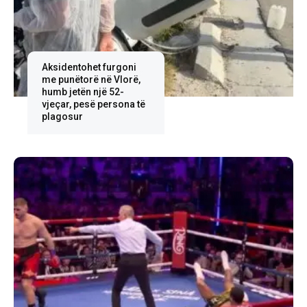
Aksidentohet furgoni
me punëtorë në Vlorë,
humb jetën një 52-
vjeçar, pesë persona të
plagosur