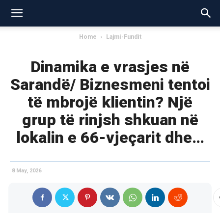
Home
Lajmi-Fundit
Dinamika e vrasjes në
Sarandë/ Biznesmeni tentoi
të mbrojë klientin? Një
grup të rinjsh shkuan në
lokalin e 66-vjeçarit dhe…
8 May, 2026