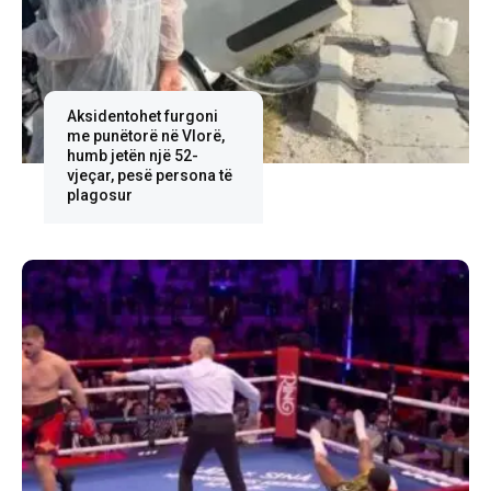
Aksidentohet furgoni
me punëtorë në Vlorë,
humb jetën një 52-
vjeçar, pesë persona të
plagosur