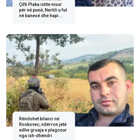
Çifti Plaka ishte nisur
për në punë, Nertili u fut
në banesë dhe hapi...
Rëndohet bilanci në
Roskovec, ndërron jetë
edhe gruaja e plagosur
nga ish-dhëndri