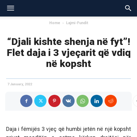
Home
Lajmi-Fundit
“Djali kishte shenja në fyt”!
Flet daja i 3 vjeçarit që vdiq
në kopsht
7 January, 2022
Daja i fëmijës 3 vjeç që humbi jetën në një kopsht