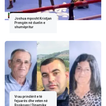
Joshua mposht Kristjan
Prengën në duelin e
shumëpritur
Vrau prindërit e të
fejuarës dhe veten në
Roskovec/ Dinamika: