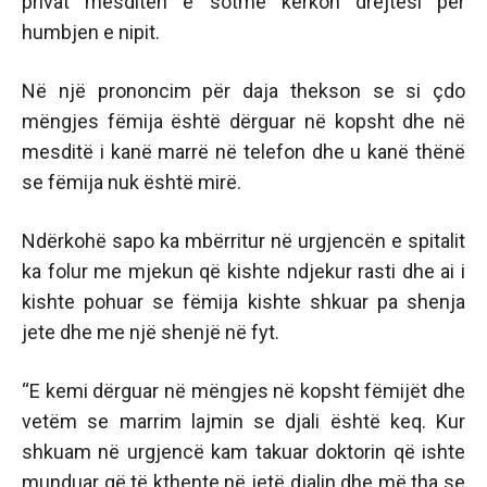
privat mesditën e sotme kërkon drejtësi për
humbjen e nipit.
Në një prononcim për daja thekson se si çdo
mëngjes fëmija është dërguar në kopsht dhe në
mesditë i kanë marrë në telefon dhe u kanë thënë
se fëmija nuk është mirë.
Ndërkohë sapo ka mbërritur në urgjencën e spitalit
ka folur me mjekun që kishte ndjekur rasti dhe ai i
kishte pohuar se fëmija kishte shkuar pa shenja
jete dhe me një shenjë në fyt.
“E kemi dërguar në mëngjes në kopsht fëmijët dhe
vetëm se marrim lajmin se djali është keq. Kur
shkuam në urgjencë kam takuar doktorin që ishte
munduar që të kthente në jetë djalin dhe më tha se