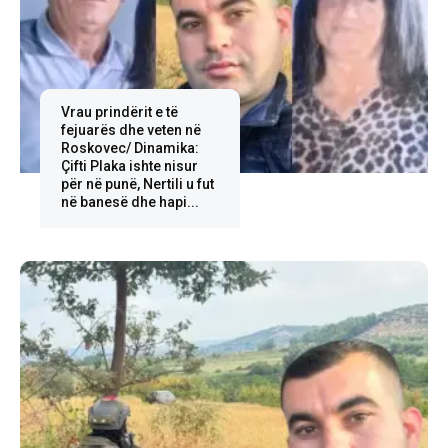
Vrau prindërit e të
fejuarës dhe veten në
Roskovec/ Dinamika:
Çifti Plaka ishte nisur
për në punë, Nertili u fut
në banesë dhe hapi...