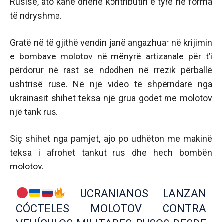
Rusisë, ato kanë dhënë kontributin e tyre në forma
të ndryshme.
Gratë në të gjithë vendin janë angazhuar në krijimin
e bombave molotov në mënyrë artizanale për t’i
përdorur në rast se ndodhen në rrezik përballë
ushtrisë ruse. Në një video të shpërndarë nga
ukrainasit shihet teksa një grua godet me molotov
një tank rus.
Siç shihet nga pamjet, ajo po udhëton me makinë
teksa i afrohet tankut rus dhe hedh bombën
molotov.
UCRANIANOS LANZAN
CÓCTELES MOLOTOV CONTRA