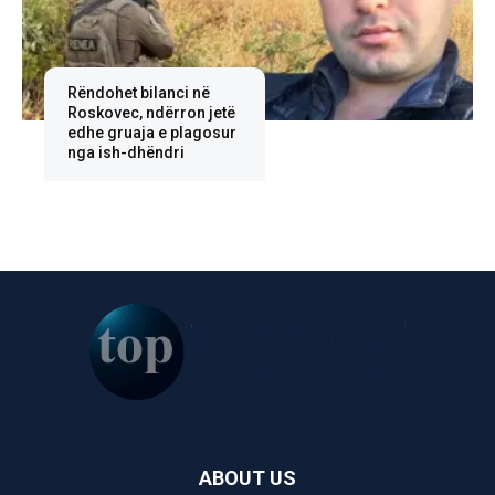
Rëndohet bilanci në
Roskovec, ndërron jetë
edhe gruaja e plagosur
nga ish-dhëndri
ABOUT US