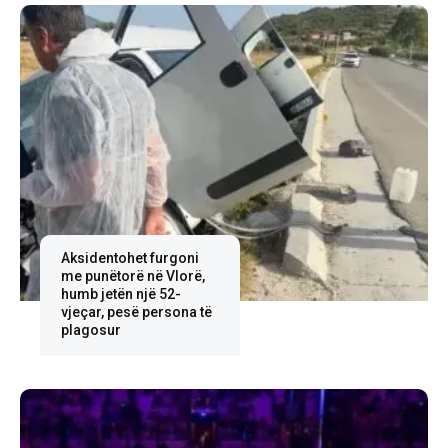
Aksidentohet furgoni
me punëtorë në Vlorë,
humb jetën një 52-
vjeçar, pesë persona të
plagosur