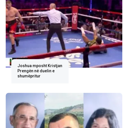
Joshua mposht Kristjan
Prengën në duelin e
shumëpritur