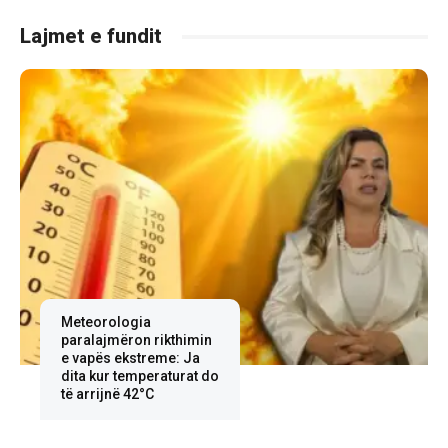
Lajmet e fundit
Meteorologia
paralajmëron rikthimin
e vapës ekstreme: Ja
dita kur temperaturat do
të arrijnë 42°C