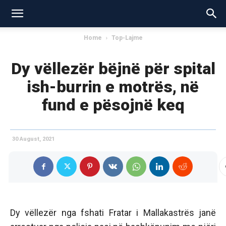
Home
Top-Lajme
Dy vëllezër bëjnë për spital
ish-burrin e motrës, në
fund e pësojnë keq
30 August, 2021
Dy vëllezër nga fshati Fratar i Mallakastrës janë