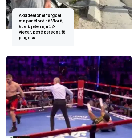
Aksidentohet furgoni
me punëtorë në Vlorë,
humb jetën një 52-
vjeçar, pesë persona të
plagosur