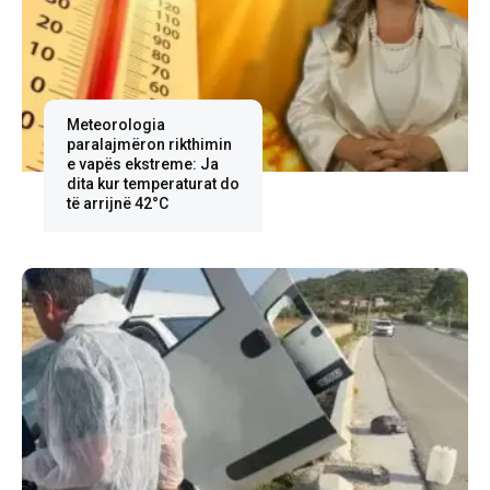
Meteorologia
paralajmëron rikthimin
e vapës ekstreme: Ja
dita kur temperaturat do
të arrijnë 42°C