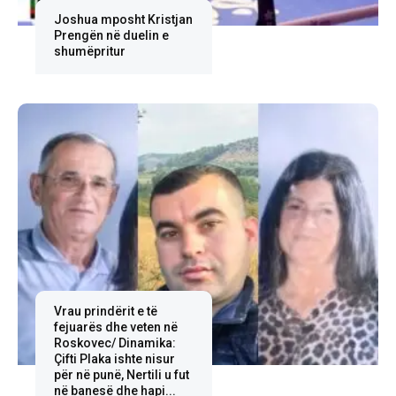
Joshua mposht Kristjan
Prengën në duelin e
shumëpritur
Vrau prindërit e të
fejuarës dhe veten në
Roskovec/ Dinamika:
Çifti Plaka ishte nisur
për në punë, Nertili u fut
në banesë dhe hapi...