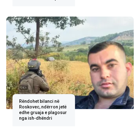
Rëndohet bilanci në
Roskovec, ndërron jetë
edhe gruaja e plagosur
nga ish-dhëndri