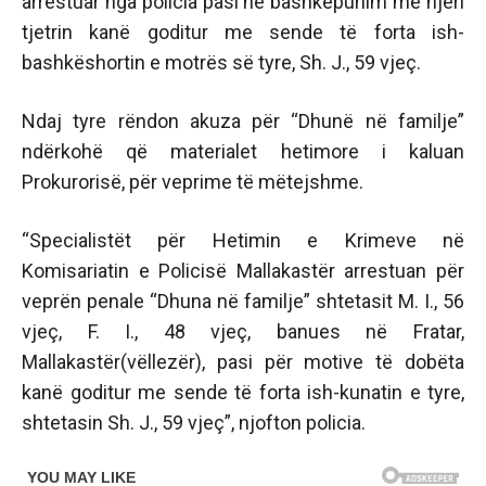
arrestuar nga policia pasi në bashkëpunim me njëri
tjetrin kanë goditur me sende të forta ish-
bashkëshortin e motrës së tyre, Sh. J., 59 vjeç.
Ndaj tyre rëndon akuza për “Dhunë në familje”
ndërkohë që materialet hetimore i kaluan
Prokurorisë, për veprime të mëtejshme.
“Specialistët për Hetimin e Krimeve në
Komisariatin e Policisë Mallakastër arrestuan për
veprën penale “Dhuna në familje” shtetasit M. I., 56
vjeç, F. I., 48 vjeç, banues në Fratar,
Mallakastër(vëllezër), pasi për motive të dobëta
kanë goditur me sende të forta ish-kunatin e tyre,
shtetasin Sh. J., 59 vjeç”, njofton policia.