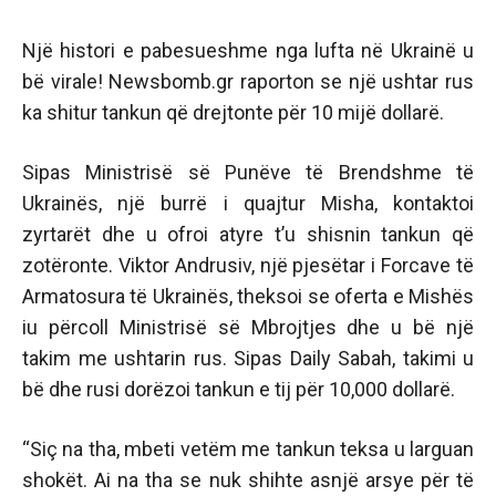
Një histori e pabesueshme nga lufta në Ukrainë u
bë virale! Newsbomb.gr raporton se një ushtar rus
ka shitur tankun që drejtonte për 10 mijë dollarë.
Sipas Ministrisë së Punëve të Brendshme të
Ukrainës, një burrë i quajtur Misha, kontaktoi
zyrtarët dhe u ofroi atyre t’u shisnin tankun që
zotëronte. Viktor Andrusiv, një pjesëtar i Forcave të
Armatosura të Ukrainës, theksoi se oferta e Mishës
iu përcoll Ministrisë së Mbrojtjes dhe u bë një
takim me ushtarin rus. Sipas Daily Sabah, takimi u
bë dhe rusi dorëzoi tankun e tij për 10,000 dollarë.
“Siç na tha, mbeti vetëm me tankun teksa u larguan
shokët. Ai na tha se nuk shihte asnjë arsye për të