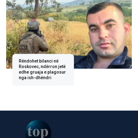
Rëndohet bilanci në
Roskovec, ndërron jetë
edhe gruaja e plagosur
nga ish-dhëndri