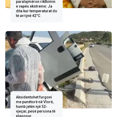
paralajmëron rikthimin
e vapës ekstreme: Ja
dita kur temperaturat do
të arrijnë 42°C
Aksidentohet furgoni
me punëtorë në Vlorë,
humb jetën një 52-
vjeçar, pesë persona të
plagosur