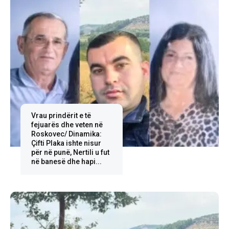
Vrau prindërit e të
fejuarës dhe veten në
Roskovec/ Dinamika:
Çifti Plaka ishte nisur
për në punë, Nertili u fut
në banesë dhe hapi...