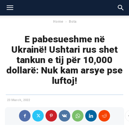
Home
Bota
E pabesueshme në
Ukrainë! Ushtari rus shet
tankun e tij për 10,000
dollarë: Nuk kam arsye pse
luftoj!
23 March, 2022