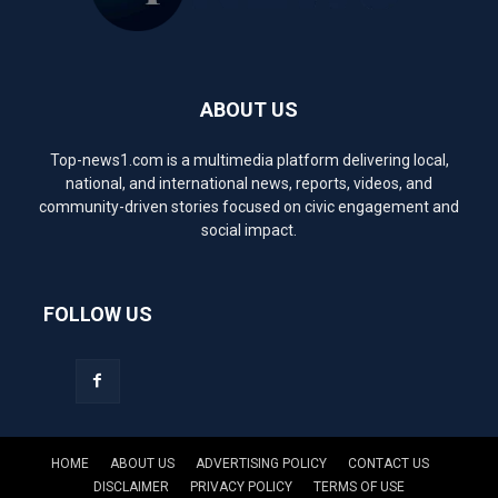
ABOUT US
Top-news1.com is a multimedia platform delivering local,
national, and international news, reports, videos, and
community-driven stories focused on civic engagement and
social impact.
FOLLOW US
HOME
ABOUT US
ADVERTISING POLICY
CONTACT US
DISCLAIMER
PRIVACY POLICY
TERMS OF USE