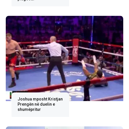
Joshua mposht Kristjan
Prengën në duelin e
shumëpritur