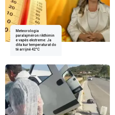
Meteorologia
paralajmëron rikthimin
e vapës ekstreme: Ja
dita kur temperaturat do
të arrijnë 42°C