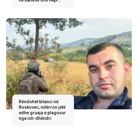
në banesë dhe hapi...
Rëndohet bilanci në
Roskovec, ndërron jetë
edhe gruaja e plagosur
nga ish-dhëndri