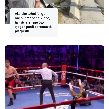
Aksidentohet furgoni
me punëtorë në Vlorë,
humb jetën një 52-
vjeçar, pesë persona të
plagosur