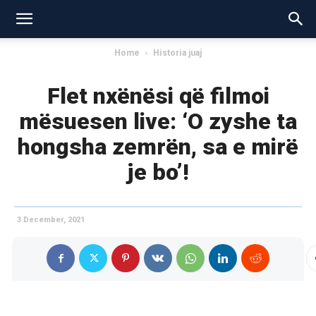
Home
Historia juaj
Flet nxënësi që filmoi
mësuesen live: ‘O zyshe ta
hongsha zemrën, sa e mirë
je bo’!
3 December, 2021