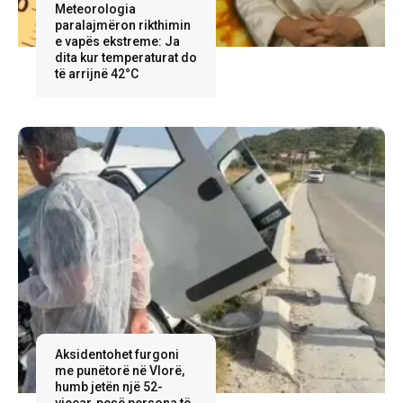
Meteorologia
paralajmëron rikthimin
e vapës ekstreme: Ja
dita kur temperaturat do
të arrijnë 42°C
Aksidentohet furgoni
me punëtorë në Vlorë,
humb jetën një 52-
vjeçar, pesë persona të