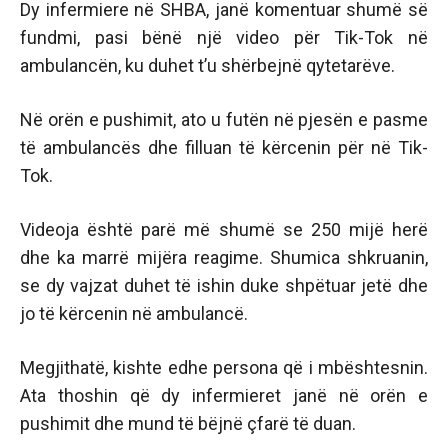
Dy infermiere në SHBA, janë komentuar shumë së
fundmi, pasi bënë një video për Tik-Tok në
ambulancën, ku duhet t’u shërbejnë qytetarëve.
Në orën e pushimit, ato u futën në pjesën e pasme
të ambulancës dhe filluan të kërcenin për në Tik-
Tok.
Videoja është parë më shumë se 250 mijë herë
dhe ka marrë mijëra reagime. Shumica shkruanin,
se dy vajzat duhet të ishin duke shpëtuar jetë dhe
jo të kërcenin në ambulancë.
Megjithatë, kishte edhe persona që i mbështesnin.
Ata thoshin që dy infermieret janë në orën e
pushimit dhe mund të bëjnë çfarë të duan.