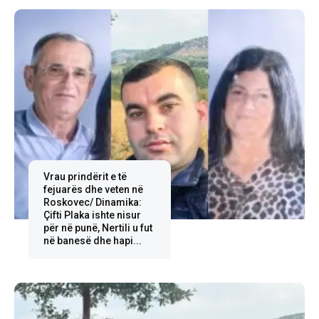
Vrau prindërit e të
fejuarës dhe veten në
Roskovec/ Dinamika:
Çifti Plaka ishte nisur
për në punë, Nertili u fut
në banesë dhe hapi...