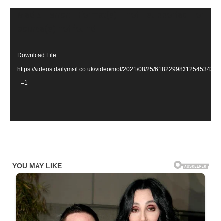
Video
Media error: Format(s) not supported or
Player
source(s) not found
Download File:
https://videos.dailymail.co.uk/video/mol/2021/08/25/61822998312545
_=1