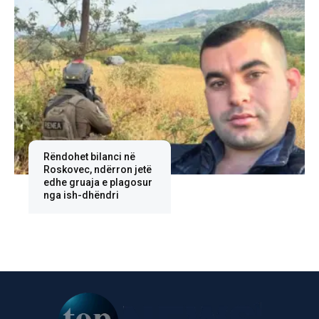
Rëndohet bilanci në
Roskovec, ndërron jetë
edhe gruaja e plagosur
nga ish-dhëndri