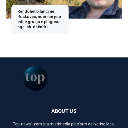
Rëndohet bilanci në
Roskovec, ndërron jetë
edhe gruaja e plagosur
nga ish-dhëndri
ABOUT US
Top-news1.com is a multimedia platform delivering local,