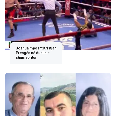
Joshua mposht Kristjan
Prengën në duelin e
shumëpritur