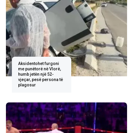
Aksidentohet furgoni
me punëtorë në Vlorë,
humb jetën një 52-
vjeçar, pesë persona të
plagosur