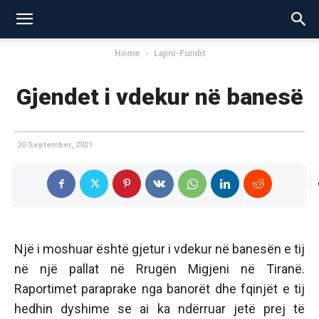
Home
Lajmi-Fundit
Gjendet i vdekur në banesë
20 September, 2021
Një i moshuar është gjetur i vdekur në banesën e tij
në një pallat në Rrugën Migjeni në Tiranë.
Raportimet paraprake nga banorët dhe fqinjët e tij
hedhin dyshime se ai ka ndërruar jetë prej të