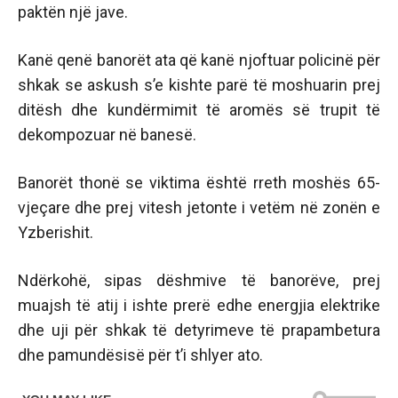
paktën një jave.
Kanë qenë banorët ata që kanë njoftuar policinë për
shkak se askush s’e kishte parë të moshuarin prej
ditësh dhe kundërmimit të aromës së trupit të
dekompozuar në banesë.
Banorët thonë se viktima është rreth moshës 65-
vjeçare dhe prej vitesh jetonte i vetëm në zonën e
Yzberishit.
Ndërkohë, sipas dëshmive të banorëve, prej
muajsh të atij i ishte prerë edhe energjia elektrike
dhe uji për shkak të detyrimeve të prapambetura
dhe pamundësisë për t’i shlyer ato.