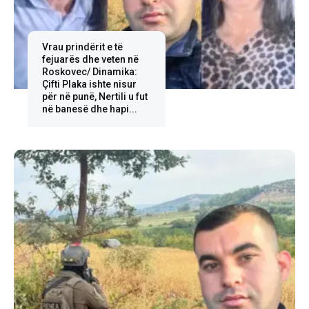
Vrau prindërit e të
fejuarës dhe veten në
Roskovec/ Dinamika:
Çifti Plaka ishte nisur
për në punë, Nertili u fut
në banesë dhe hapi...