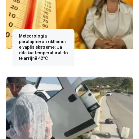
Meteorologia
paralajmëron rikthimin
e vapës ekstreme: Ja
dita kur temperaturat do
të arrijnë 42°C