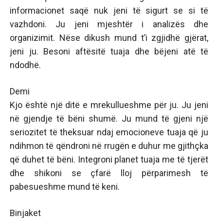
informacionet saqë nuk jeni të sigurt se si të
vazhdoni. Ju jeni mjeshtër i analizës dhe
organizimit. Nëse dikush mund t’i zgjidhë gjërat,
jeni ju. Besoni aftësitë tuaja dhe bëjeni atë të
ndodhë.
Demi
Kjo është një ditë e mrekullueshme për ju. Ju jeni
në gjendje të bëni shumë. Ju mund të gjeni një
seriozitet të theksuar ndaj emocioneve tuaja që ju
ndihmon të qëndroni në rrugën e duhur me gjithçka
që duhet të bëni. Integroni planet tuaja me të tjerët
dhe shikoni se çfarë lloj përparimesh të
pabesueshme mund të keni.
Binjaket