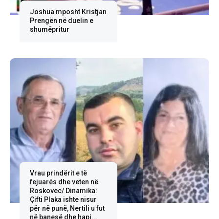
Joshua mposht Kristjan
Prengën në duelin e
shumëpritur
Vrau prindërit e të
fejuarës dhe veten në
Roskovec/ Dinamika:
Çifti Plaka ishte nisur
për në punë, Nertili u fut
në banesë dhe hapi...