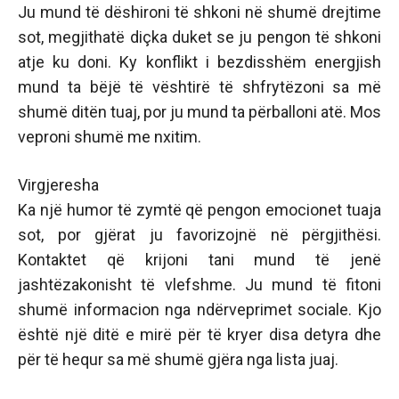
Ju mund të dëshironi të shkoni në shumë drejtime
sot, megjithatë diçka duket se ju pengon të shkoni
atje ku doni. Ky konflikt i bezdisshëm energjish
mund ta bëjë të vështirë të shfrytëzoni sa më
shumë ditën tuaj, por ju mund ta përballoni atë. Mos
veproni shumë me nxitim.
Virgjeresha
Ka një humor të zymtë që pengon emocionet tuaja
sot, por gjërat ju favorizojnë në përgjithësi.
Kontaktet që krijoni tani mund të jenë
jashtëzakonisht të vlefshme. Ju mund të fitoni
shumë informacion nga ndërveprimet sociale. Kjo
është një ditë e mirë për të kryer disa detyra dhe
për të hequr sa më shumë gjëra nga lista juaj.