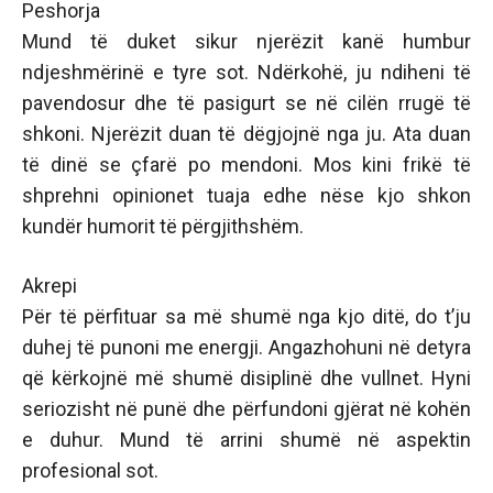
Peshorja
Mund të duket sikur njerëzit kanë humbur
ndjeshmërinë e tyre sot. Ndërkohë, ju ndiheni të
pavendosur dhe të pasigurt se në cilën rrugë të
shkoni. Njerëzit duan të dëgjojnë nga ju. Ata duan
të dinë se çfarë po mendoni. Mos kini frikë të
shprehni opinionet tuaja edhe nëse kjo shkon
kundër humorit të përgjithshëm.
Akrepi
Për të përfituar sa më shumë nga kjo ditë, do t’ju
duhej të punoni me energji. Angazhohuni në detyra
që kërkojnë më shumë disiplinë dhe vullnet. Hyni
seriozisht në punë dhe përfundoni gjërat në kohën
e duhur. Mund të arrini shumë në aspektin
profesional sot.