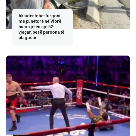
Aksidentohet furgoni
me punëtorë në Vlorë,
humb jetën një 52-
vjeçar, pesë persona të
plagosur