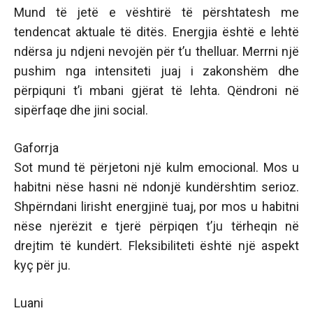
Mund të jetë e vështirë të përshtatesh me
tendencat aktuale të ditës. Energjia është e lehtë
ndërsa ju ndjeni nevojën për t’u thelluar. Merrni një
pushim nga intensiteti juaj i zakonshëm dhe
përpiquni t’i mbani gjërat të lehta. Qëndroni në
sipërfaqe dhe jini social.
Gaforrja
Sot mund të përjetoni një kulm emocional. Mos u
habitni nëse hasni në ndonjë kundërshtim serioz.
Shpërndani lirisht energjinë tuaj, por mos u habitni
nëse njerëzit e tjerë përpiqen t’ju tërheqin në
drejtim të kundërt. Fleksibiliteti është një aspekt
kyç për ju.
Luani