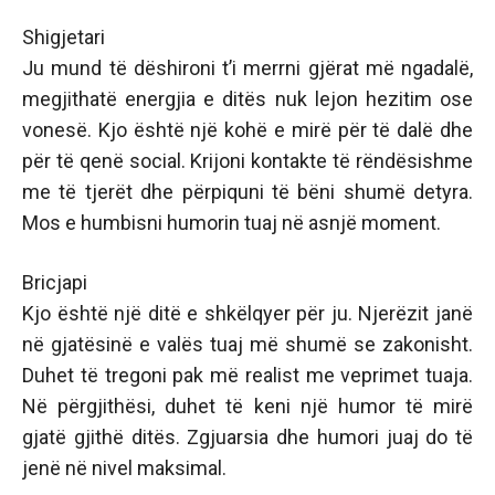
Shigjetari
Ju mund të dëshironi t’i merrni gjërat më ngadalë,
megjithatë energjia e ditës nuk lejon hezitim ose
vonesë. Kjo është një kohë e mirë për të dalë dhe
për të qenë social. Krijoni kontakte të rëndësishme
me të tjerët dhe përpiquni të bëni shumë detyra.
Mos e humbisni humorin tuaj në asnjë moment.
Bricjapi
Kjo është një ditë e shkëlqyer për ju. Njerëzit janë
në gjatësinë e valës tuaj më shumë se zakonisht.
Duhet të tregoni pak më realist me veprimet tuaja.
Në përgjithësi, duhet të keni një humor të mirë
gjatë gjithë ditës. Zgjuarsia dhe humori juaj do të
jenë në nivel maksimal.