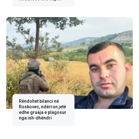
Rëndohet bilanci në
Roskovec, ndërron jetë
edhe gruaja e plagosur
nga ish-dhëndri