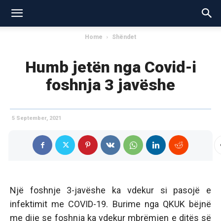
Home
Shëndet
Humb jetën nga Covid-i
foshnja 3 javëshe
5 September, 2021
Një foshnje 3-javëshe ka vdekur si pasojë e
infektimit me COVID-19. Burime nga QKUK bëjnë
me dije se foshnja ka vdekur mbrëmjen e ditës së