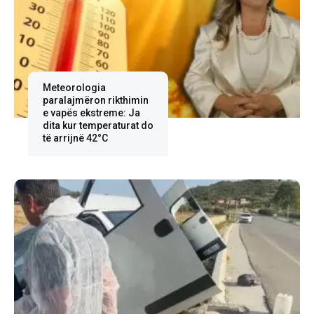
Meteorologia
paralajmëron rikthimin
e vapës ekstreme: Ja
dita kur temperaturat do
të arrijnë 42°C