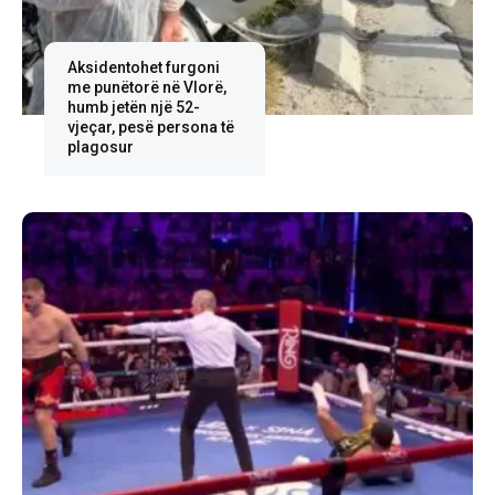
Aksidentohet furgoni
me punëtorë në Vlorë,
humb jetën një 52-
vjeçar, pesë persona të
plagosur