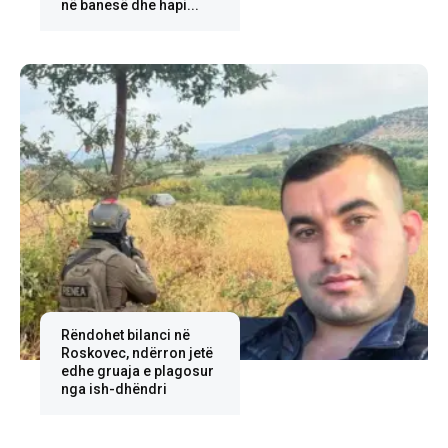
në banesë dhe hapi...
Rëndohet bilanci në
Roskovec, ndërron jetë
edhe gruaja e plagosur
nga ish-dhëndri