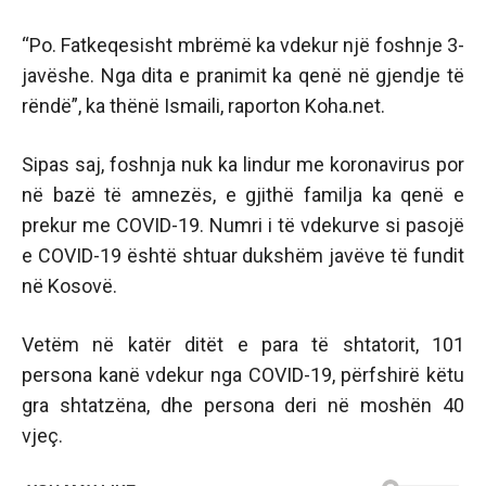
“Po. Fatkeqesisht mbrëmë ka vdekur një foshnje 3-
javëshe. Nga dita e pranimit ka qenë në gjendje të
rëndë”, ka thënë Ismaili, raporton Koha.net.
Sipas saj, foshnja nuk ka lindur me koronavirus por
në bazë të amnezës, e gjithë familja ka qenë e
prekur me COVID-19. Numri i të vdekurve si pasojë
e COVID-19 është shtuar dukshëm javëve të fundit
në Kosovë.
Vetëm në katër ditët e para të shtatorit, 101
persona kanë vdekur nga COVID-19, përfshirë këtu
gra shtatzëna, dhe persona deri në moshën 40
vjeç.