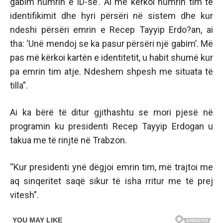
gabim numrin e ID-së’. Ai më kërkoi numrin tim të
identifikimit dhe hyri përsëri në sistem dhe kur
ndeshi përsëri emrin e Recep Tayyip Erdo?an, ai
tha: ‘Unë mendoj se ka pasur përsëri një gabim’. Më
pas më kërkoi kartën e identitetit, u habit shumë kur
pa emrin tim atje. Ndeshem shpesh me situata të
tilla”.
Ai ka bërë të ditur gjithashtu se mori pjesë në
programin ku presidenti Recep Tayyip Erdogan u
takua me të rinjtë në Trabzon.
“Kur presidenti ynë dëgjoi emrin tim, më trajtoi me
aq sinqeritet saqë sikur të isha rritur me të prej
vitesh”.