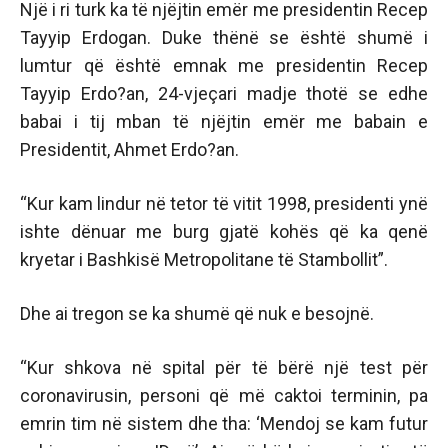
Një i ri turk ka të njëjtin emër me presidentin Recep
Tayyip Erdogan. Duke thënë se është shumë i
lumtur që është emnak me presidentin Recep
Tayyip Erdo?an, 24-vjeçari madje thotë se edhe
babai i tij mban të njëjtin emër me babain e
Presidentit, Ahmet Erdo?an.
“Kur kam lindur në tetor të vitit 1998, presidenti ynë
ishte dënuar me burg gjatë kohës që ka qenë
kryetar i Bashkisë Metropolitane të Stambollit”.
Dhe ai tregon se ka shumë që nuk e besojnë.
“Kur shkova në spital për të bërë një test për
coronavirusin, personi që më caktoi terminin, pa
emrin tim në sistem dhe tha: ‘Mendoj se kam futur