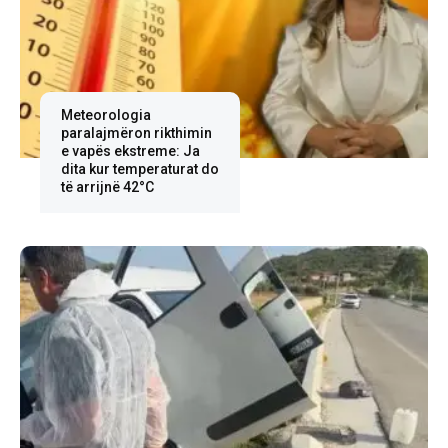
Meteorologia
paralajmëron rikthimin
e vapës ekstreme: Ja
dita kur temperaturat do
të arrijnë 42°C