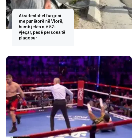
Aksidentohet furgoni
me punëtorë në Vlorë,
humb jetën një 52-
vjeçar, pesë persona të
plagosur