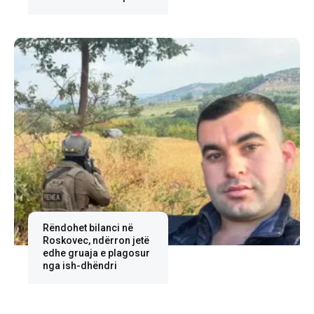
Rëndohet bilanci në
Roskovec, ndërron jetë
edhe gruaja e plagosur
nga ish-dhëndri