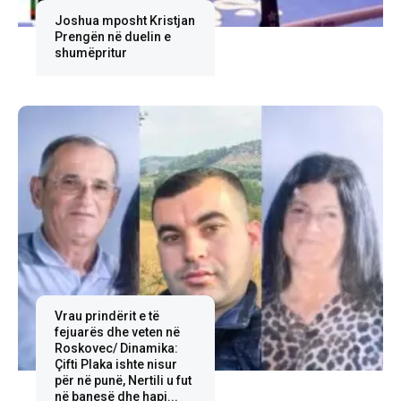
Joshua mposht Kristjan
Prengën në duelin e
shumëpritur
Vrau prindërit e të
fejuarës dhe veten në
Roskovec/ Dinamika:
Çifti Plaka ishte nisur
për në punë, Nertili u fut
në banesë dhe hapi...