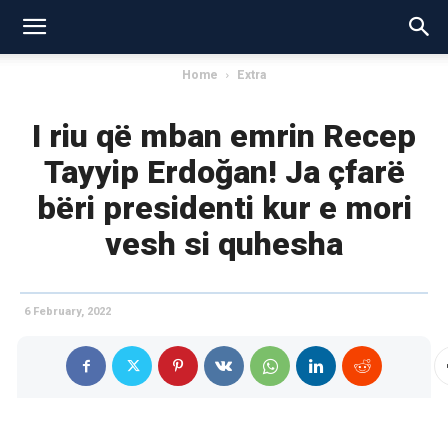
Home
Extra
I riu që mban emrin Recep
Tayyip Erdoğan! Ja çfarë
bëri presidenti kur e mori
vesh si quhesha
6 February, 2022