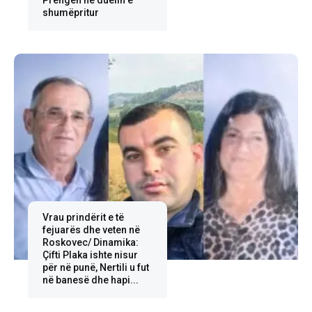
Prengën në duelin e
shumëpritur
Vrau prindërit e të
fejuarës dhe veten në
Roskovec/ Dinamika:
Çifti Plaka ishte nisur
për në punë, Nertili u fut
në banesë dhe hapi...