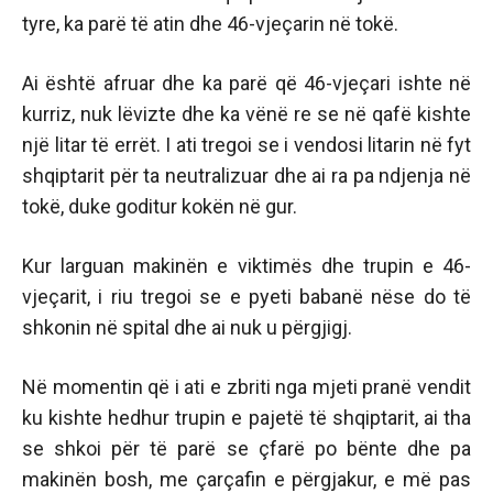
tyre, ka parë të atin dhe 46-vjeçarin në tokë.
Ai është afruar dhe ka parë që 46-vjeçari ishte në
kurriz, nuk lëvizte dhe ka vënë re se në qafë kishte
një litar të errët. I ati tregoi se i vendosi litarin në fyt
shqiptarit për ta neutralizuar dhe ai ra pa ndjenja në
tokë, duke goditur kokën në gur.
Kur larguan makinën e viktimës dhe trupin e 46-
vjeçarit, i riu tregoi se e pyeti babanë nëse do të
shkonin në spital dhe ai nuk u përgjigj.
Në momentin që i ati e zbriti nga mjeti pranë vendit
ku kishte hedhur trupin e pajetë të shqiptarit, ai tha
se shkoi për të parë se çfarë po bënte dhe pa
makinën bosh, me çarçafin e përgjakur, e më pas