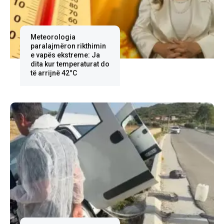
Meteorologia
paralajmëron rikthimin
e vapës ekstreme: Ja
dita kur temperaturat do
të arrijnë 42°C