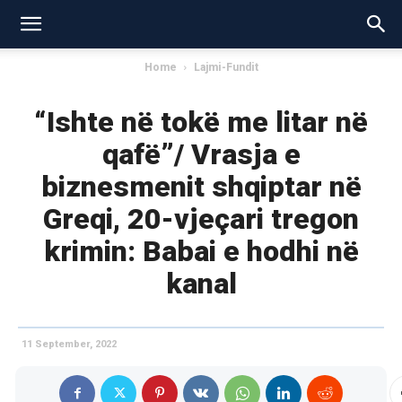
Home
Lajmi-Fundit
“Ishte në tokë me litar në
qafë”/ Vrasja e
biznesmenit shqiptar në
Greqi, 20-vjeçari tregon
krimin: Babai e hodhi në
kanal
11 September, 2022