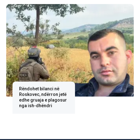
Rëndohet bilanci në
Roskovec, ndërron jetë
edhe gruaja e plagosur
nga ish-dhëndri