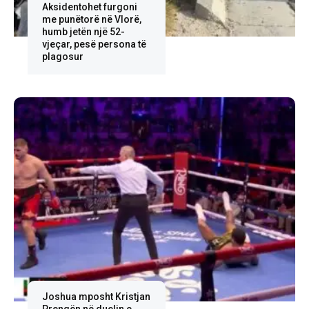
Aksidentohet furgoni
me punëtorë në Vlorë,
humb jetën një 52-
vjeçar, pesë persona të
plagosur
Joshua mposht Kristjan