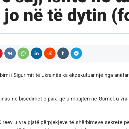
 jo në të dytin (f
imi i Sigurimit të Ukrainës ka ekzekutuar një nga anëtar
rainas në bisedimet e para që u mbajtën në Gomel, u vra
Kireev u vra gjatë përpjekjeve të shërbimeve sekrete pë