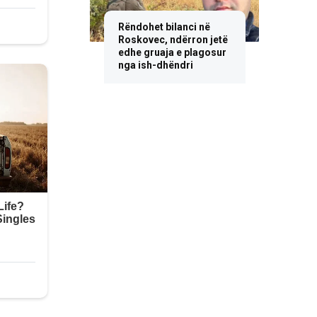
Rëndohet bilanci në
Roskovec, ndërron jetë
edhe gruaja e plagosur
nga ish-dhëndri