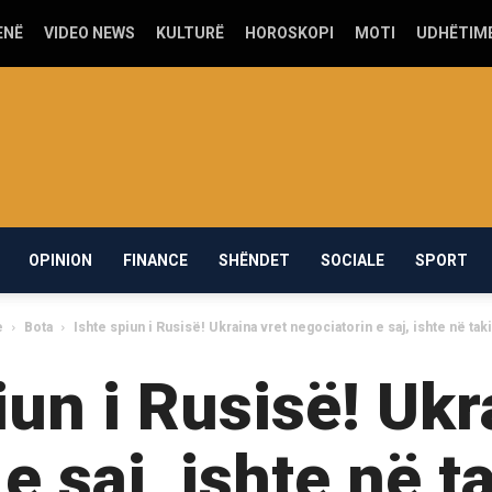
ENË
VIDEO NEWS
KULTURË
HOROSKOPI
MOTI
UDHËTIM
OPINION
FINANCE
SHËNDET
SOCIALE
SPORT
e
Bota
Ishte spiun i Rusisë! Ukraina vret negociatorin e saj, ishte në taki
iun i Rusisë! Ukr
e saj, ishte në t