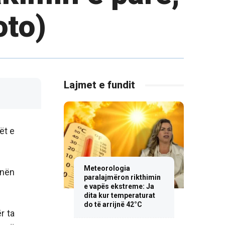
oto)
Lajmet e fundit
ët e
Meteorologia
 nën
paralajmëron rikthimin
e vapës ekstreme: Ja
dita kur temperaturat
do të arrijnë 42°C
r ta