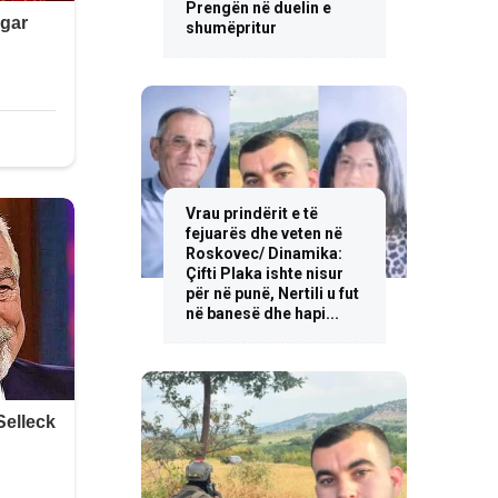
Prengën në duelin e
shumëpritur
Vrau prindërit e të
fejuarës dhe veten në
Roskovec/ Dinamika:
Çifti Plaka ishte nisur
për në punë, Nertili u fut
në banesë dhe hapi...