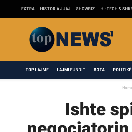
EXTRA
HISTORIA JUAJ
SHOWBIZ
HI-TECH & SHK
Top-
news1.com
TOP LAJME
LAJMI FUNDIT
BOTA
POLITIKË
Hom
Ishte sp
negociatorin 