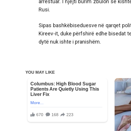
arrestuar. I njëjti burim zbulon se kis
Rusi.
Sipas bashkëbiseduesve në qarqet politik
Kireev-it, duke përfshirë edhe bisedat te
dytë nuk ishte i pranishëm.