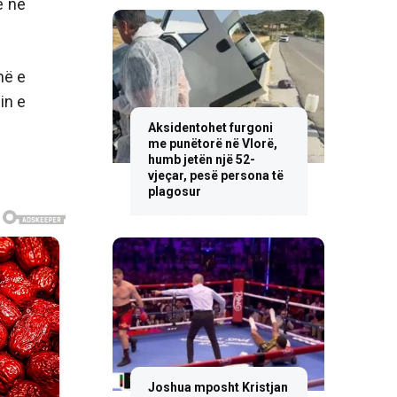
e në
në e
in e
Aksidentohet furgoni
me punëtorë në Vlorë,
humb jetën një 52-
vjeçar, pesë persona të
plagosur
Joshua mposht Kristjan