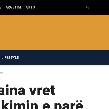
E
ARGËTIM
AUTO
LIFESTYLE
min...
aina vret
akimin e parë,