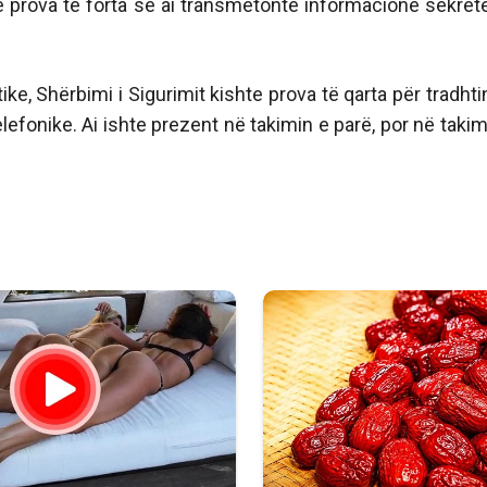
hte prova të forta se ai transmetonte informacione sekret
e, Shërbimi i Sigurimit kishte prova të qarta për tradhti
lefonike. Ai ishte prezent në takimin e parë, por në takim