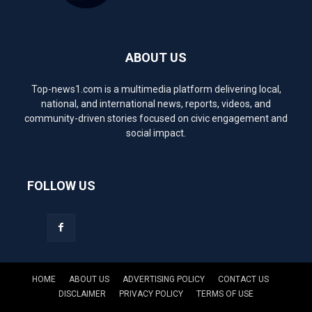
ABOUT US
Top-news1.com is a multimedia platform delivering local,
national, and international news, reports, videos, and
community-driven stories focused on civic engagement and
social impact.
FOLLOW US
HOME
ABOUT US
ADVERTISING POLICY
CONTACT US
DISCLAIMER
PRIVACY POLICY
TERMS OF USE