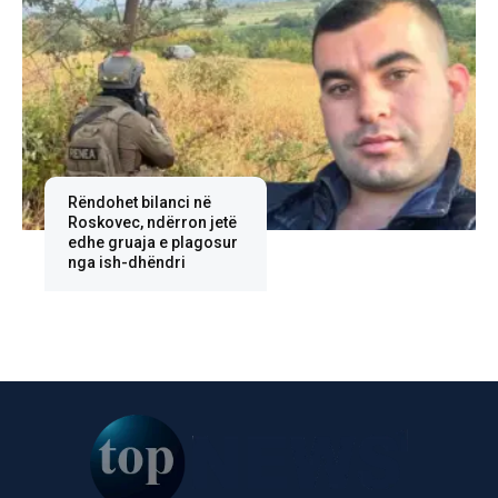
Rëndohet bilanci në
Roskovec, ndërron jetë
edhe gruaja e plagosur
nga ish-dhëndri