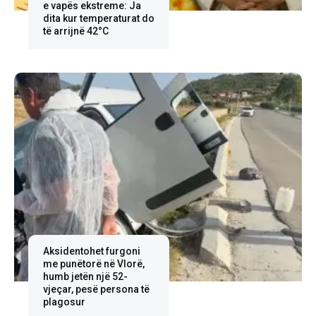
e vapës ekstreme: Ja
dita kur temperaturat do
të arrijnë 42°C
Aksidentohet furgoni
me punëtorë në Vlorë,
humb jetën një 52-
vjeçar, pesë persona të
plagosur