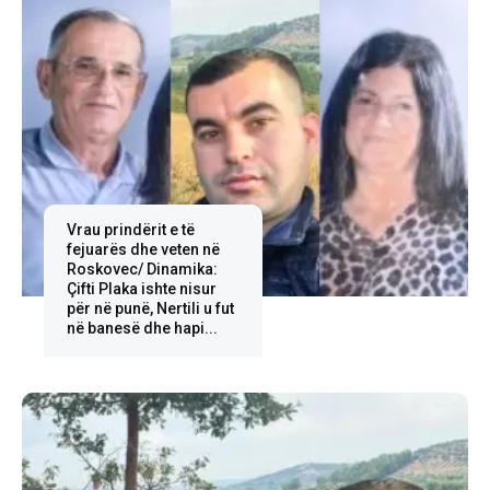
Vrau prindërit e të
fejuarës dhe veten në
Roskovec/ Dinamika:
Çifti Plaka ishte nisur
për në punë, Nertili u fut
në banesë dhe hapi...