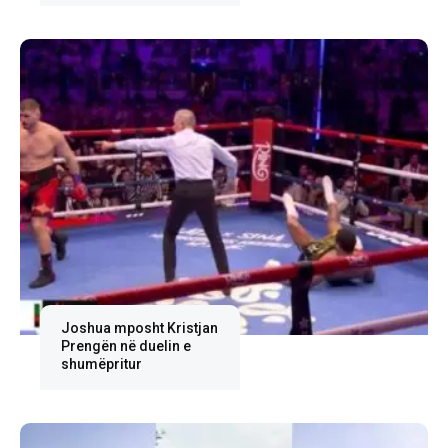
Joshua mposht Kristjan
Prengën në duelin e
shumëpritur