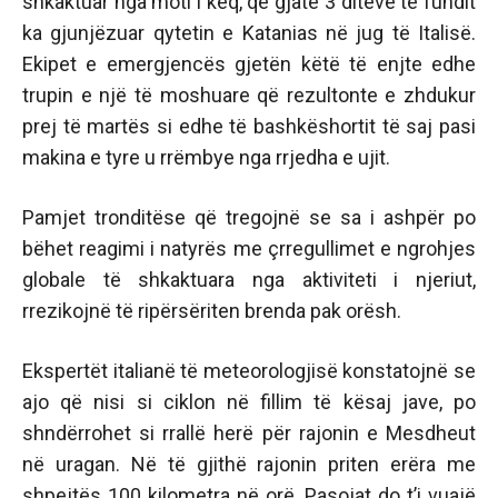
shkaktuar nga moti i keq, që gjatë 3 ditëve të fundit
ka gjunjëzuar qytetin e Katanias në jug të Italisë.
Ekipet e emergjencës gjetën këtë të enjte edhe
trupin e një të moshuare që rezultonte e zhdukur
prej të martës si edhe të bashkëshortit të saj pasi
makina e tyre u rrëmbye nga rrjedha e ujit.
Pamjet tronditëse që tregojnë se sa i ashpër po
bëhet reagimi i natyrës me çrregullimet e ngrohjes
globale të shkaktuara nga aktiviteti i njeriut,
rrezikojnë të ripërsëriten brenda pak orësh.
Ekspertët italianë të meteorologjisë konstatojnë se
ajo që nisi si ciklon në fillim të kësaj jave, po
shndërrohet si rrallë herë për rajonin e Mesdheut
në uragan. Në të gjithë rajonin priten erëra me
shpejtës 100 kilometra në orë. Pasojat do t’i vuajë