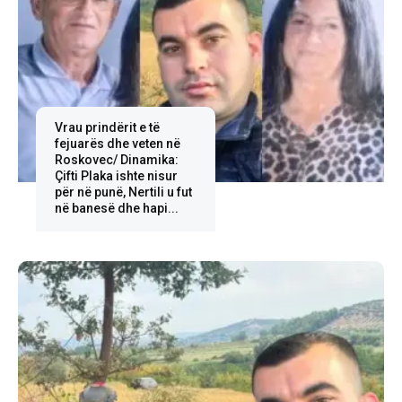
Vrau prindërit e të
fejuarës dhe veten në
Roskovec/ Dinamika:
Çifti Plaka ishte nisur
për në punë, Nertili u fut
në banesë dhe hapi...