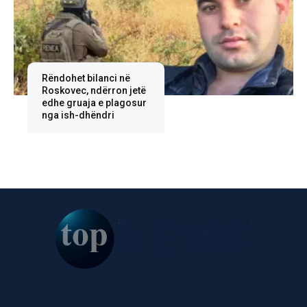
Rëndohet bilanci në
Roskovec, ndërron jetë
edhe gruaja e plagosur
nga ish-dhëndri