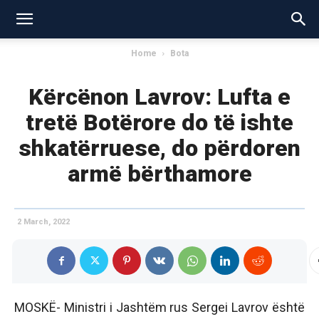
Home
Bota
Kërcënon Lavrov: Lufta e
tretë Botërore do të ishte
shkatërruese, do përdoren
armë bërthamore
2 March, 2022
MOSKË- Ministri i Jashtëm rus Sergei Lavrov është