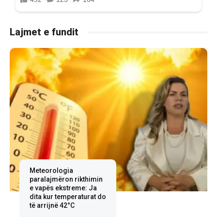
Lajmet e fundit
Meteorologia
paralajmëron rikthimin
e vapës ekstreme: Ja
dita kur temperaturat do
të arrijnë 42°C