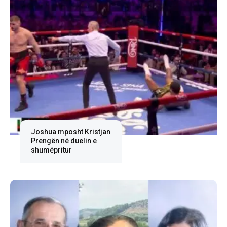
Joshua mposht Kristjan
Prengën në duelin e
shumëpritur