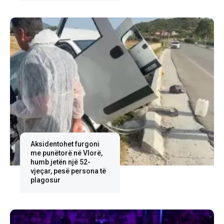
Aksidentohet furgoni
me punëtorë në Vlorë,
humb jetën një 52-
vjeçar, pesë persona të
plagosur