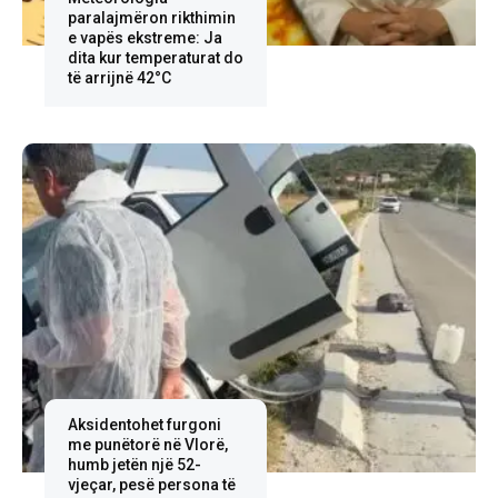
paralajmëron rikthimin
e vapës ekstreme: Ja
dita kur temperaturat do
të arrijnë 42°C
Aksidentohet furgoni
me punëtorë në Vlorë,
humb jetën një 52-
vjeçar, pesë persona të