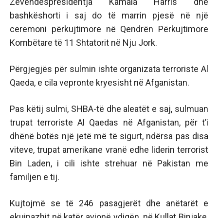
Zëvendëspresidentja Kamala Harris dhe
bashkëshorti i saj do të marrin pjesë në një
ceremoni përkujtimore në Qendrën Përkujtimore
Kombëtare të 11 Shtatorit në Nju Jork.
Përgjegjës për sulmin ishte organizata terroriste Al
Qaeda, e cila vepronte kryesisht në Afganistan.
Pas këtij sulmi, SHBA-të dhe aleatët e saj, sulmuan
trupat terroriste Al Qaedas në Afganistan, për t’i
dhënë botës një jetë më të sigurt, ndërsa pas disa
viteve, trupat amerikane vranë edhe liderin terrorist
Bin Laden, i cili ishte strehuar në Pakistan me
familjen e tij.
Kujtojmë se të 246 pasagjerët dhe anëtarët e
ekuipazhit në katër avionë vdiqën, në Kullat Binjake,