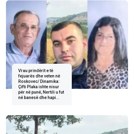
Vrau prindërit e të
fejuarës dhe veten në
Roskovec/ Dinamika:
Çifti Plaka ishte nisur
për në punë, Nertili u fut
në banesë dhe hapi...