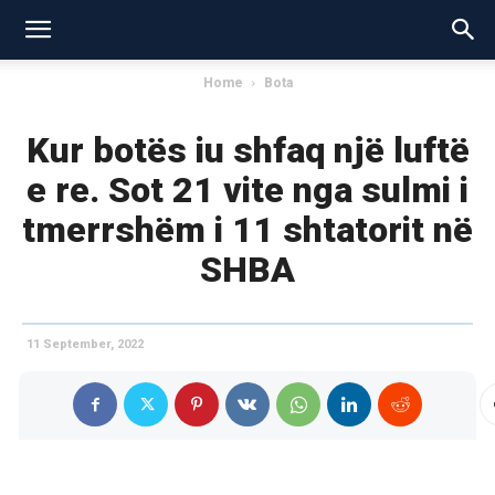
Home
Bota
Kur botës iu shfaq një luftë
e re. Sot 21 vite nga sulmi i
tmerrshëm i 11 shtatorit në
SHBA
11 September, 2022