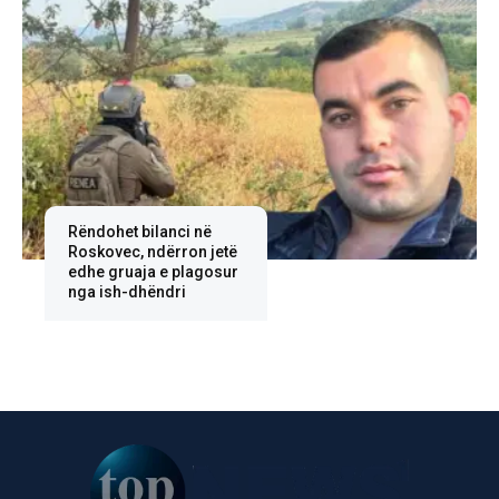
Rëndohet bilanci në
Roskovec, ndërron jetë
edhe gruaja e plagosur
nga ish-dhëndri