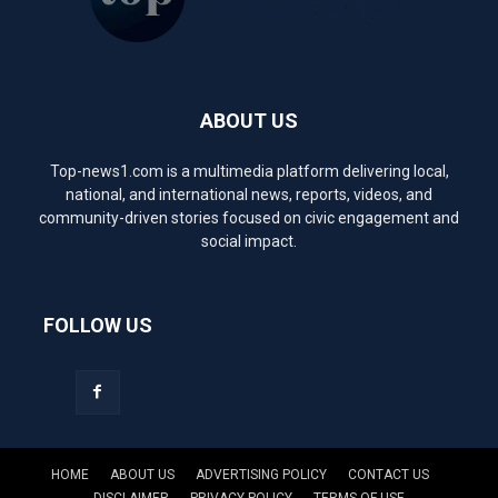
ABOUT US
Top-news1.com is a multimedia platform delivering local,
national, and international news, reports, videos, and
community-driven stories focused on civic engagement and
social impact.
FOLLOW US
HOME
ABOUT US
ADVERTISING POLICY
CONTACT US
DISCLAIMER
PRIVACY POLICY
TERMS OF USE