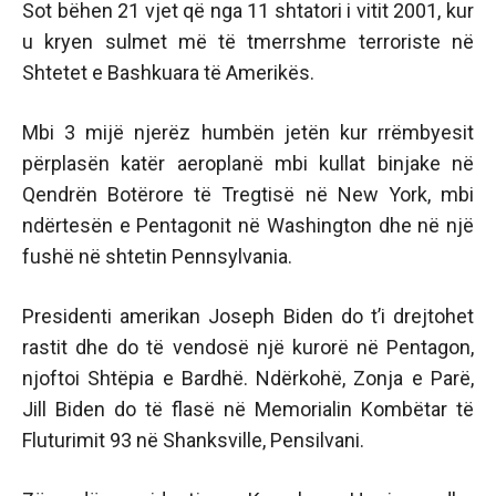
Sot bëhen 21 vjet që nga 11 shtatori i vitit 2001, kur
u kryen sulmet më të tmerrshme terroriste në
Shtetet e Bashkuara të Amerikës.
Mbi 3 mijë njerëz humbën jetën kur rrëmbyesit
përplasën katër aeroplanë mbi kullat binjake në
Qendrën Botërore të Tregtisë në New York, mbi
ndërtesën e Pentagonit në Washington dhe në një
fushë në shtetin Pennsylvania.
Presidenti amerikan Joseph Biden do t’i drejtohet
rastit dhe do të vendosë një kurorë në Pentagon,
njoftoi Shtëpia e Bardhë. Ndërkohë, Zonja e Parë,
Jill Biden do të flasë në Memorialin Kombëtar të
Fluturimit 93 në Shanksville, Pensilvani.