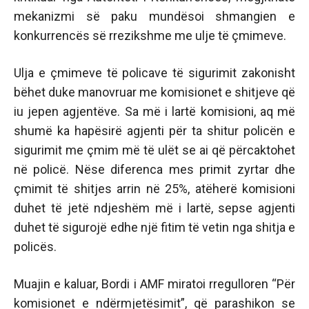
mekanizmi së paku mundësoi shmangien e
konkurrencës së rrezikshme me ulje të çmimeve.
Ulja e çmimeve të policave të sigurimit zakonisht
bëhet duke manovruar me komisionet e shitjeve që
iu jepen agjentëve. Sa më i lartë komisioni, aq më
shumë ka hapësirë agjenti për ta shitur policën e
sigurimit me çmim më të ulët se ai që përcaktohet
në policë. Nëse diferenca mes primit zyrtar dhe
çmimit të shitjes arrin në 25%, atëherë komisioni
duhet të jetë ndjeshëm më i lartë, sepse agjenti
duhet të sigurojë edhe një fitim të vetin nga shitja e
policës.
Muajin e kaluar, Bordi i AMF miratoi rregulloren “Për
komisionet e ndërmjetësimit”, që parashikon se