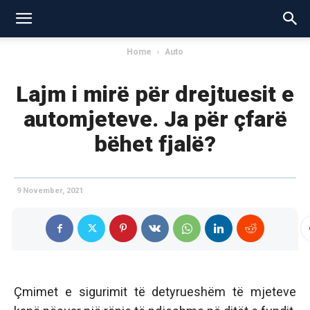
Home
Auto
Lajm i mirë për drejtuesit e
automjeteve. Ja për çfarë
bëhet fjalë?
9 November, 2021
Çmimet e sigurimit të detyrueshëm të mjeteve