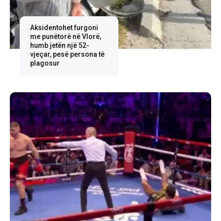
Aksidentohet furgoni
me punëtorë në Vlorë,
humb jetën një 52-
vjeçar, pesë persona të
plagosur