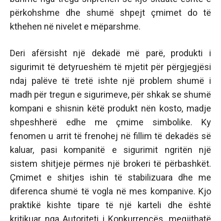
përkohshme dhe shumë shpejt çmimet do të
kthehen në nivelet e mëparshme.
Deri afërsisht një dekadë më parë, produkti i
sigurimit të detyrueshëm të mjetit për përgjegjësi
ndaj palëve të tretë ishte një problem shumë i
madh për tregun e sigurimeve, për shkak se shumë
kompani e shisnin këtë produkt nën kosto, madje
shpeshherë edhe me çmime simbolike. Ky
fenomen u arrit të frenohej në fillim të dekadës së
kaluar, pasi kompanitë e sigurimit ngritën një
sistem shitjeje përmes një brokeri të përbashkët.
Çmimet e shitjes ishin të stabilizuara dhe me
diferenca shumë të vogla në mes kompanive. Kjo
praktikë kishte tipare të një karteli dhe është
kritikuar nga Autoriteti i Konkurrencës, megjithatë