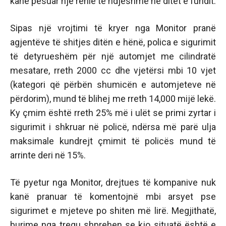
kanë pësuar një rënie të ndjeshme në ditët e fundit.
Sipas një vrojtimi të kryer nga Monitor pranë
agjentëve të shitjes ditën e hënë, polica e sigurimit
të detyrueshëm për një automjet me cilindratë
mesatare, rreth 2000 cc dhe vjetërsi mbi 10 vjet
(kategori që përbën shumicën e automjeteve në
përdorim), mund të blihej me rreth 14,000 mijë lekë.
Ky çmim është rreth 25% më i ulët se primi zyrtar i
sigurimit i shkruar në policë, ndërsa më parë ulja
maksimale kundrejt çmimit të policës mund të
arrinte deri në 15%.
Të pyetur nga Monitor, drejtues të kompanive nuk
kanë pranuar të komentojnë mbi arsyet pse
sigurimet e mjeteve po shiten më lirë. Megjithatë,
burime nga tregu shprehen se kjo situatë është e