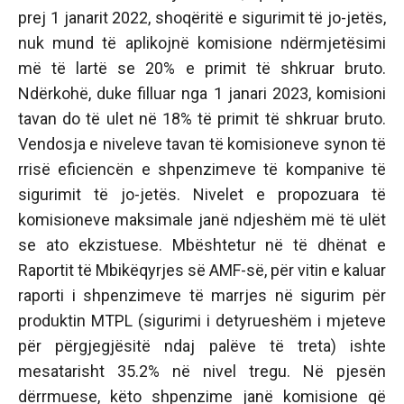
prej 1 janarit 2022, shoqëritë e sigurimit të jo-jetës,
nuk mund të aplikojnë komisione ndërmjetësimi
më të lartë se 20% e primit të shkruar bruto.
Ndërkohë, duke filluar nga 1 janari 2023, komisioni
tavan do të ulet në 18% të primit të shkruar bruto.
Vendosja e niveleve tavan të komisioneve synon të
rrisë eficiencën e shpenzimeve të kompanive të
sigurimit të jo-jetës. Nivelet e propozuara të
komisioneve maksimale janë ndjeshëm më të ulët
se ato ekzistuese. Mbështetur në të dhënat e
Raportit të Mbikëqyrjes së AMF-së, për vitin e kaluar
raporti i shpenzimeve të marrjes në sigurim për
produktin MTPL (sigurimi i detyrueshëm i mjeteve
për përgjegjësitë ndaj palëve të treta) ishte
mesatarisht 35.2% në nivel tregu. Në pjesën
dërrmuese, këto shpenzime janë komisione që