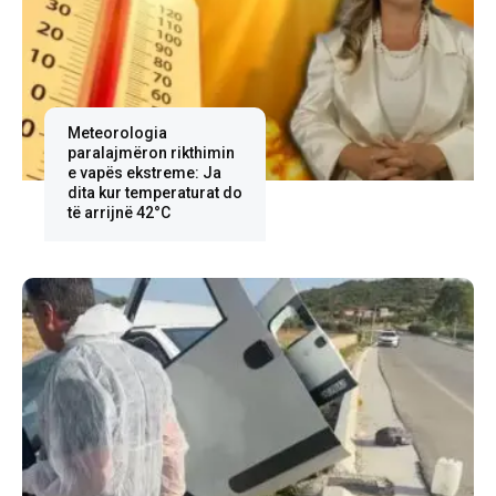
Meteorologia
paralajmëron rikthimin
e vapës ekstreme: Ja
dita kur temperaturat do
të arrijnë 42°C