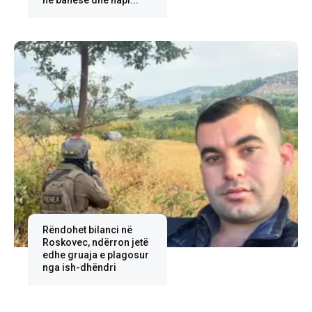
në banesë dhe hapi...
Rëndohet bilanci në
Roskovec, ndërron jetë
edhe gruaja e plagosur
nga ish-dhëndri