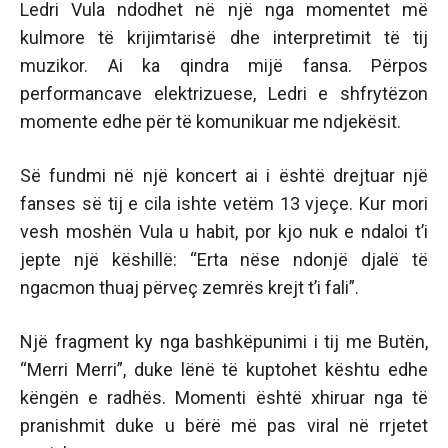
Ledri Vula ndodhet në një nga momentet më
kulmore të krijimtarisë dhe interpretimit të tij
muzikor. Ai ka qindra mijë fansa. Përpos
performancave elektrizuese, Ledri e shfrytëzon
momente edhe për të komunikuar me ndjekësit.
Së fundmi në një koncert ai i është drejtuar një
fanses së tij e cila ishte vetëm 13 vjeçe. Kur mori
vesh moshën Vula u habit, por kjo nuk e ndaloi t’i
jepte një këshillë: “Erta nëse ndonjë djalë të
ngacmon thuaj përveç zemrës krejt t’i fali”.
Një fragment ky nga bashkëpunimi i tij me Butën,
“Merri Merri”, duke lënë të kuptohet kështu edhe
këngën e radhës. Momenti është xhiruar nga të
pranishmit duke u bërë më pas viral në rrjetet