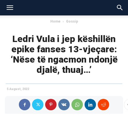
Home
Gossip
Ledri Vula i jep këshillën
epike fanses 13-vjeçare:
‘Nëse të ngacmon ndonjë
djalë, thuaj…’
5 August, 2022