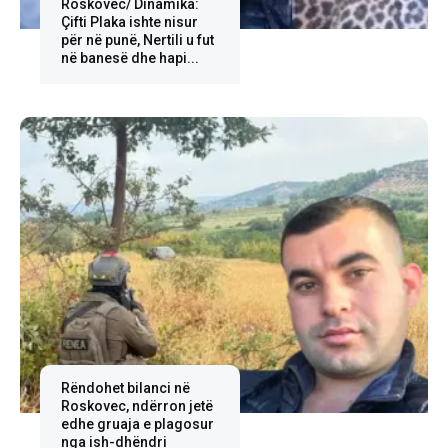
Roskovec/ Dinamika:
Çifti Plaka ishte nisur
për në punë, Nertili u fut
në banesë dhe hapi...
Rëndohet bilanci në
Roskovec, ndërron jetë
edhe gruaja e plagosur
nga ish-dhëndri