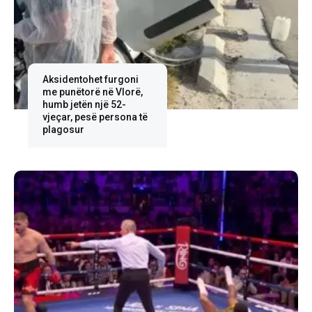
Aksidentohet furgoni
me punëtorë në Vlorë,
humb jetën një 52-
vjeçar, pesë persona të
plagosur