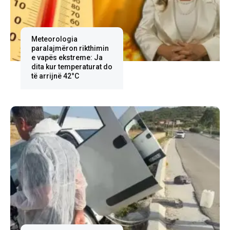
Meteorologia
paralajmëron rikthimin
e vapës ekstreme: Ja
dita kur temperaturat do
të arrijnë 42°C