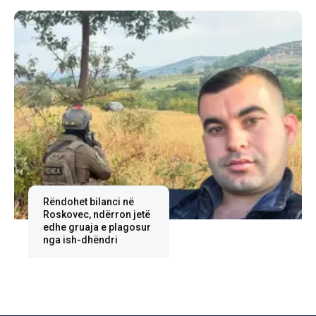
Rëndohet bilanci në
Roskovec, ndërron jetë
edhe gruaja e plagosur
nga ish-dhëndri