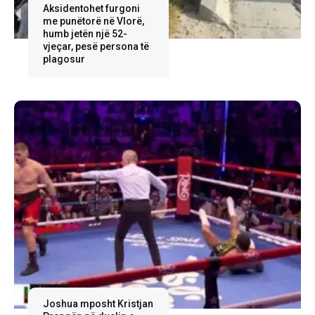
Aksidentohet furgoni
me punëtorë në Vlorë,
humb jetën një 52-
vjeçar, pesë persona të
plagosur
Joshua mposht Kristjan