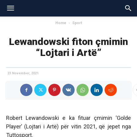
Home
Sport
Lewandowski fiton çmimin
“Lojtari i Artë”
23 November, 2021
Robert Lewandowski e ka fituar çmimin ‘Golde
Player’ (Lojtari i Artë) për vitin 2021, që jepet nga
Tuttosport.