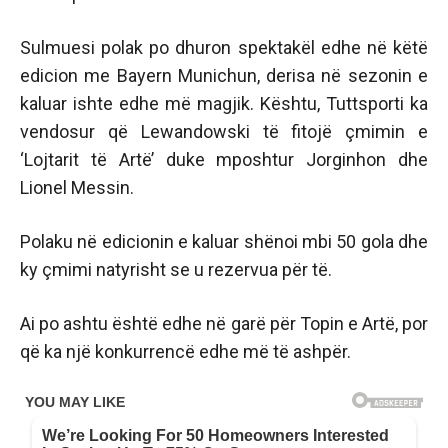
Sulmuesi polak po dhuron spektakël edhe në këtë
edicion me Bayern Munichun, derisa në sezonin e
kaluar ishte edhe më magjik. Kështu, Tuttsporti ka
vendosur që Lewandowski të fitojë çmimin e
‘Lojtarit të Artë’ duke mposhtur Jorginhon dhe
Lionel Messin.
Polaku në edicionin e kaluar shënoi mbi 50 gola dhe
ky çmimi natyrisht se u rezervua për të.
Ai po ashtu është edhe në garë për Topin e Artë, por
që ka një konkurrencë edhe më të ashpër.