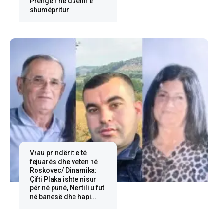
Prengën në duelin e
shumëpritur
Vrau prindërit e të
fejuarës dhe veten në
Roskovec/ Dinamika:
Çifti Plaka ishte nisur
për në punë, Nertili u fut
në banesë dhe hapi...