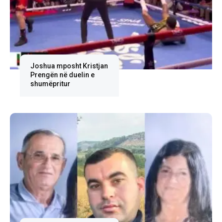
Joshua mposht Kristjan
Prengën në duelin e
shumëpritur