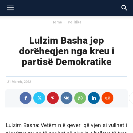
Home
Politikë
Lulzim Basha jep
dorëheqjen nga kreu i
partisë Demokratike
21 March, 2022
Lulzim Basha: Vetëm një qeveri që vjen si vullnet i