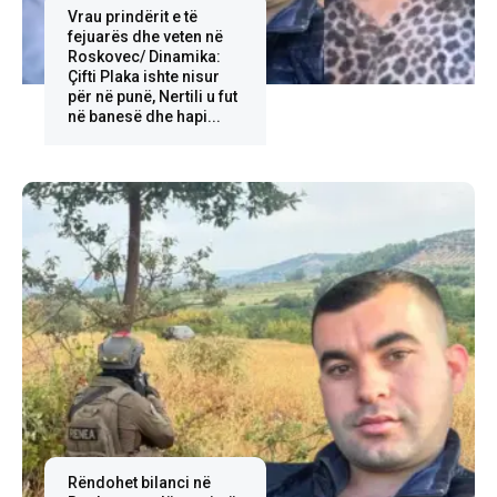
Vrau prindërit e të
fejuarës dhe veten në
Roskovec/ Dinamika:
Çifti Plaka ishte nisur
për në punë, Nertili u fut
në banesë dhe hapi...
Rëndohet bilanci në