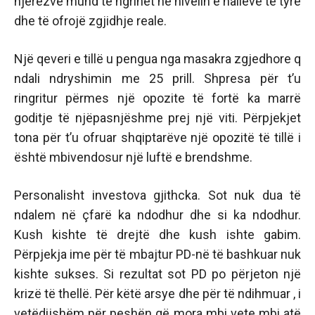
njerëzve mund të ngrihet në nivelin e halleve të tyre
dhe të ofrojë zgjidhje reale.
Një qeveri e tillë u pengua nga masakra zgjedhore q
ndali ndryshimin me 25 prill. Shpresa për t’u
ringritur përmes një opozite të fortë ka marrë
goditje të njëpasnjëshme prej një viti. Përpjekjet
tona për t’u ofruar shqiptarëve një opozitë të tillë i
është mbivendosur një luftë e brendshme.
Personalisht investova gjithcka. Sot nuk dua të
ndalem në çfarë ka ndodhur dhe si ka ndodhur.
Kush kishte të drejtë dhe kush ishte gabim.
Përpjekja ime për të mbajtur PD-në të bashkuar nuk
kishte sukses. Si rezultat sot PD po përjeton një
krizë të thellë. Për këtë arsye dhe për të ndihmuar , i
vetëdijshëm për peshën që mora mbi vete mbi atë