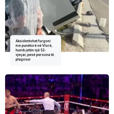
Aksidentohet furgoni
me punëtorë në Vlorë,
humb jetën një 52-
vjeçar, pesë persona të
plagosur