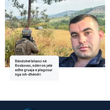
Rëndohet bilanci në
Roskovec, ndërron jetë
edhe gruaja e plagosur
nga ish-dhëndri