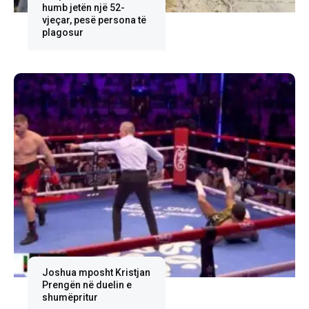
humb jetën një 52-
vjeçar, pesë persona të
plagosur
Joshua mposht Kristjan
Prengën në duelin e
shumëpritur