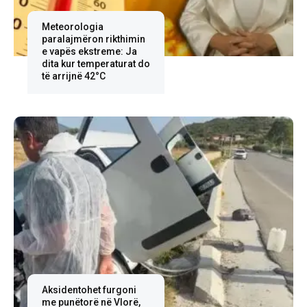
Meteorologia
paralajmëron rikthimin
e vapës ekstreme: Ja
dita kur temperaturat do
të arrijnë 42°C
Aksidentohet furgoni
me punëtorë në Vlorë,