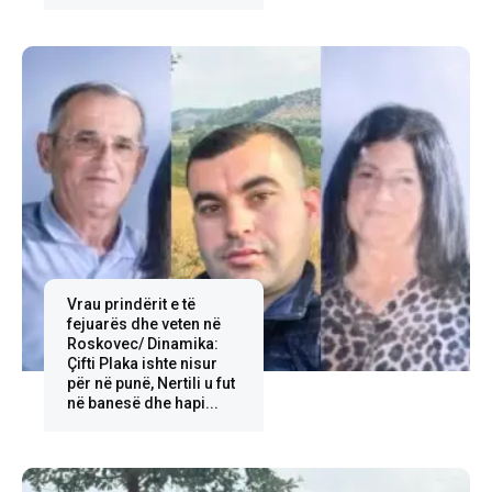
Vrau prindërit e të
fejuarës dhe veten në
Roskovec/ Dinamika:
Çifti Plaka ishte nisur
për në punë, Nertili u fut
në banesë dhe hapi...