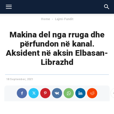
Home
Lajmi-Fundit
Makina del nga rruga dhe
përfundon në kanal.
Aksident në aksin Elbasan-
Librazhd
18 September, 2021