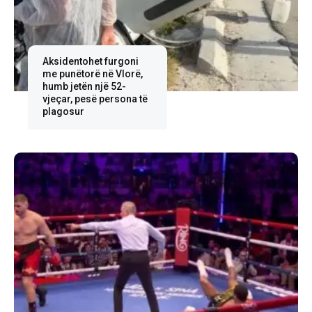
Aksidentohet furgoni
me punëtorë në Vlorë,
humb jetën një 52-
vjeçar, pesë persona të
plagosur