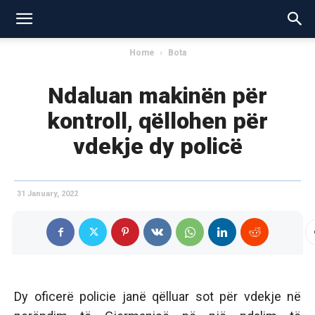
Home
Bota
Ndaluan makinën për
kontroll, qëllohen për
vdekje dy policë
31 January, 2022
Dy oficerë policie janë qëlluar sot për vdekje në