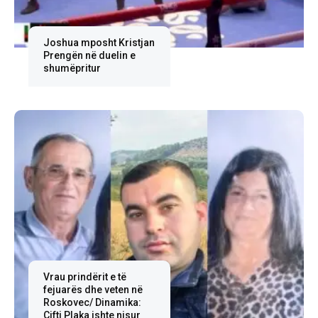
Joshua mposht Kristjan
Prengën në duelin e
shumëpritur
Vrau prindërit e të
fejuarës dhe veten në
Roskovec/ Dinamika:
Çifti Plaka ishte nisur