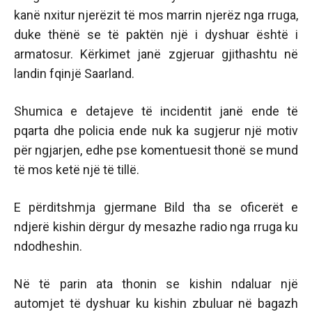
kanë nxitur njerëzit të mos marrin njerëz nga rruga,
duke thënë se të paktën një i dyshuar është i
armatosur. Kërkimet janë zgjeruar gjithashtu në
landin fqinjë Saarland.
Shumica e detajeve të incidentit janë ende të
pqarta dhe policia ende nuk ka sugjerur një motiv
për ngjarjen, edhe pse komentuesit thonë se mund
të mos ketë një të tillë.
E përditshmja gjermane Bild tha se oficerët e
ndjerë kishin dërgur dy mesazhe radio nga rruga ku
ndodheshin.
Në të parin ata thonin se kishin ndaluar një
automjet të dyshuar ku kishin zbuluar në bagazh