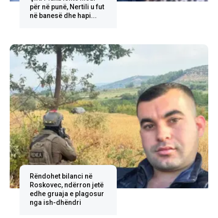
për në punë, Nertili u fut
në banesë dhe hapi...
Rëndohet bilanci në
Roskovec, ndërron jetë
edhe gruaja e plagosur
nga ish-dhëndri