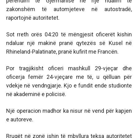
perëndim të Gjermanisë në një ndalim të
zakonshëm të automjeteve në autostradë,
raportojnë autoritetet.
Sot rreth orës 04:20 të mëngjesit oficerët kishin
ndaluar një makinë pranë qytezës së Kusel në
Rhineland-Palatinate, pranë kufirit me Francën.
Por tragjikisht oficeri mashkull 29-vjeçar dhe
oficerja femër 24-vjeçare me të, u qëlluan për
vdekje në vendngjarje. Kjo e fundit ende studionte
në akademinë e policisë.
Një operacion madhor ka nisur në vend për kapjen
e autoreve.
Rrugët në zonë ishin të mbyllura teksa autoritetet