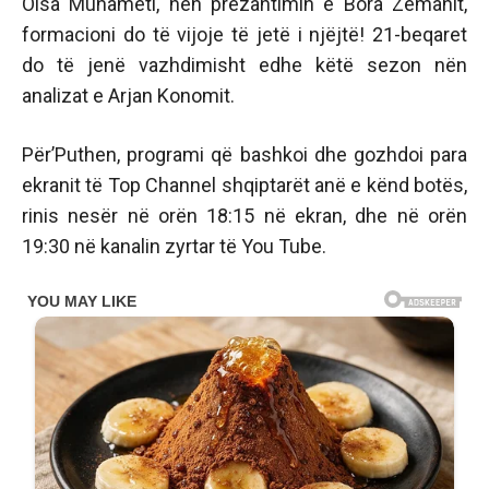
Olsa Muhameti, nën prezantimin e Bora Zemanit,
formacioni do të vijoje të jetë i njëjtë! 21-beqaret
do të jenë vazhdimisht edhe këtë sezon nën
analizat e Arjan Konomit.
Për’Puthen, programi që bashkoi dhe gozhdoi para
ekranit të Top Channel shqiptarët anë e kënd botës,
rinis nesër në orën 18:15 në ekran, dhe në orën
19:30 në kanalin zyrtar të You Tube.