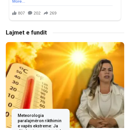
Lajmet e fundit
Meteorologia
paralajmëron rikthimin
e vapës ekstreme: Ja