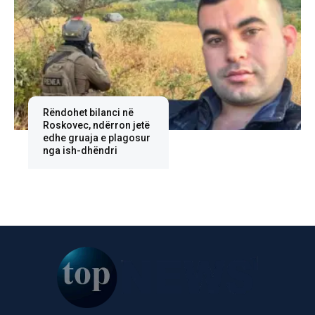
Rëndohet bilanci në
Roskovec, ndërron jetë
edhe gruaja e plagosur
nga ish-dhëndri