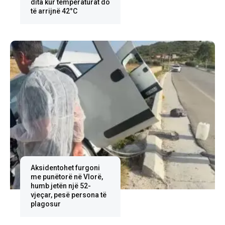
dita kur temperaturat do
të arrijnë 42°C
Aksidentohet furgoni
me punëtorë në Vlorë,
humb jetën një 52-
vjeçar, pesë persona të
plagosur