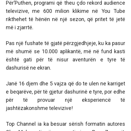
Për’Puthen, programi që theu çdo rekord audience
televizive, me 600 milion klikime në You Tube
rikthehet të hënën në një sezon, që pritet të jetë
më i zjarrtë.
Pas një fushate të gjatë përzgjedhjeje, ku ka pasur
më shumë se 10.000 aplikantë, më në fund kasti
është gati për të nisur aventurën e tyre të
dashurisë ne ekran.
Janë 16 djem dhe 5 vajza që do te ulen ne karriget
e beqarëve, për të gjetur dashurinë e tyre, por edhe
për të provuar një eksperiencë të
jashtëzakonshme televizive!
Top Channel ia ka besuar sërish formatin autores