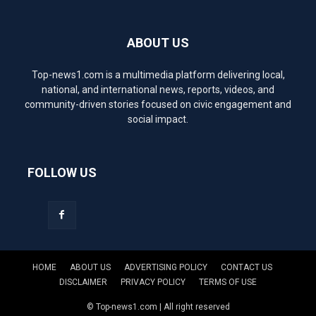
ABOUT US
Top-news1.com is a multimedia platform delivering local,
national, and international news, reports, videos, and
community-driven stories focused on civic engagement and
social impact.
FOLLOW US
HOME
ABOUT US
ADVERTISING POLICY
CONTACT US
DISCLAIMER
PRIVACY POLICY
TERMS OF USE
© Top-news1.com | All right reserved