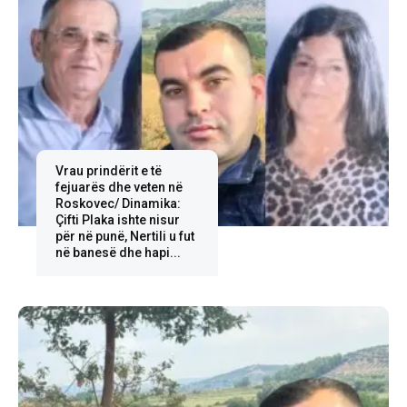
Vrau prindërit e të
fejuarës dhe veten në
Roskovec/ Dinamika:
Çifti Plaka ishte nisur
për në punë, Nertili u fut
në banesë dhe hapi...