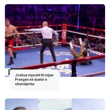
Joshua mposht Kristjan
Prengën në duelin e
shumëpritur