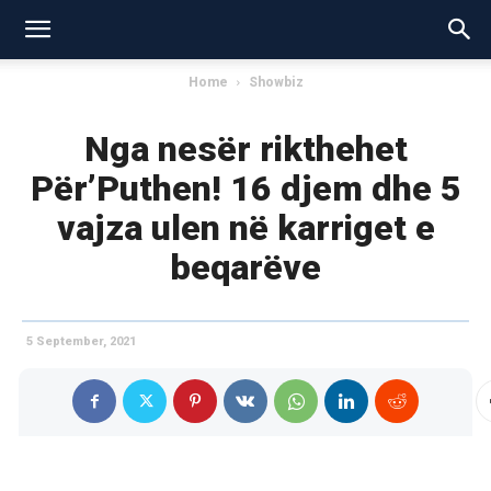
Home
Showbiz
Nga nesër rikthehet
Për’Puthen! 16 djem dhe 5
vajza ulen në karriget e
beqarëve
5 September, 2021