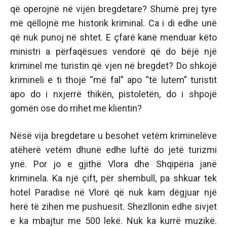
që operojnë në vijën bregdetare? Shumë prej tyre
më qëllojnë me historik kriminal. Ca i di edhe unë
që nuk punoj në shtet. E çfarë kanë menduar këto
ministri a përfaqësues vendorë që do bëjë një
kriminel me turistin që vjen në bregdet? Do shkojë
krimineli e ti thojë “më fal” apo “të lutem” turistit
apo do i nxjerrë thikën, pistoletën, do i shpojë
gomën ose do rrihet me klientin?
Nësë vija bregdetare u besohet vetëm kriminelëve
atëherë vetëm dhunë edhe luftë do jetë turizmi
ynë. Por jo e gjithë Vlora dhe Shqipëria janë
kriminela. Ka një çift, për shembull, pa shkuar tek
hotel Paradise në Vlorë që nuk kam dëgjuar një
herë të zihen me pushuesit. Shezllonin edhe sivjet
e ka mbajtur me 500 lekë. Nuk ka kurrë muzikë.