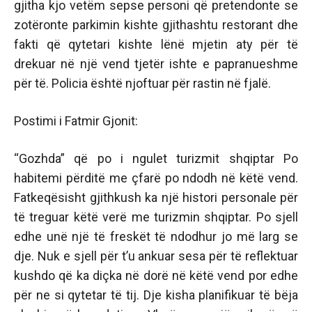
gjitha kjo vetëm sepse personi që pretendonte se
zotëronte parkimin kishte gjithashtu restorant dhe
fakti që qytetari kishte lënë mjetin aty për të
drekuar në një vend tjetër ishte e papranueshme
për të. Policia është njoftuar për rastin në fjalë.
Postimi i Fatmir Gjonit:
“Gozhda” që po i ngulet turizmit shqiptar Po
habitemi përditë me çfarë po ndodh në këtë vend.
Fatkeqësisht gjithkush ka një histori personale për
të treguar këtë verë me turizmin shqiptar. Po sjell
edhe unë një të freskët të ndodhur jo më larg se
dje. Nuk e sjell për t’u ankuar sesa për të reflektuar
kushdo që ka diçka në dorë në këtë vend por edhe
për ne si qytetar të tij. Dje kisha planifikuar të bëja