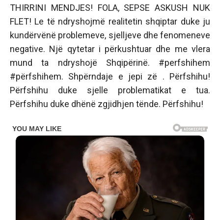
THIRRINI MENDJES! FOLA, SEPSE ASKUSH NUK
FLET! Le të ndryshojmë realitetin shqiptar duke ju
kundërvënë problemeve, sjelljeve dhe fenomeneve
negative. Një qytetar i përkushtuar dhe me vlera
mund ta ndryshojë Shqipërinë. #perfshihem
#përfshihem. Shpërndaje e jepi zë . Përfshihu!
Përfshihu duke sjelle problematikat e tua.
Përfshihu duke dhënë zgjidhjen tënde. Përfshihu!