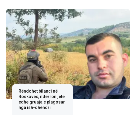
Rëndohet bilanci në
Roskovec, ndërron jetë
edhe gruaja e plagosur
nga ish-dhëndri