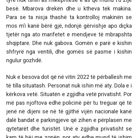
besë. Mbarova drekën dhe u ktheva tek makina.
Para se ta nisja thashë ta kontrolloj makinën se
mos m’i kanë bërë gjë, ndonjë gërvishje apo diçka
tjetër nga ato marifetet e mendjeve të mbrapshta
shqiptare. Dhe nuk gabova. Gomën e parë e kishin
shfryrë nga ventili, dhe gomës së pasme i kishin
ngulur gozhdë.
Nuk e besova dot që në vitin 2022 të përballesh me
të tilla situatash. Personat nuk ishin më aty. Dola e i
kërkova vetë. Situatën e zgjidha vetë privatisht. Por
më pas njoftova edhe policinë për tu treguar që të
jenë në dijeni se në të gjithë vijën nacionale kanë
dalë bandat e parkingjeve që zihen e përplasen me
qytetarët dhe turistët. Unë e zgjidha privatisht se
kam të bëj me zonën, por aty edhe mund të ishim