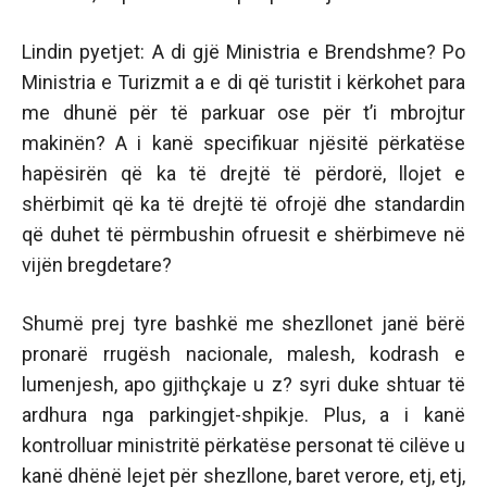
Lindin pyetjet: A di gjë Ministria e Brendshme? Po
Ministria e Turizmit a e di që turistit i kërkohet para
me dhunë për të parkuar ose për t’i mbrojtur
makinën? A i kanë specifikuar njësitë përkatëse
hapësirën që ka të drejtë të përdorë, llojet e
shërbimit që ka të drejtë të ofrojë dhe standardin
që duhet të përmbushin ofruesit e shërbimeve në
vijën bregdetare?
Shumë prej tyre bashkë me shezllonet janë bërë
pronarë rrugësh nacionale, malesh, kodrash e
lumenjesh, apo gjithçkaje u z? syri duke shtuar të
ardhura nga parkingjet-shpikje. Plus, a i kanë
kontrolluar ministritë përkatëse personat të cilëve u
kanë dhënë lejet për shezllone, baret verore, etj, etj,