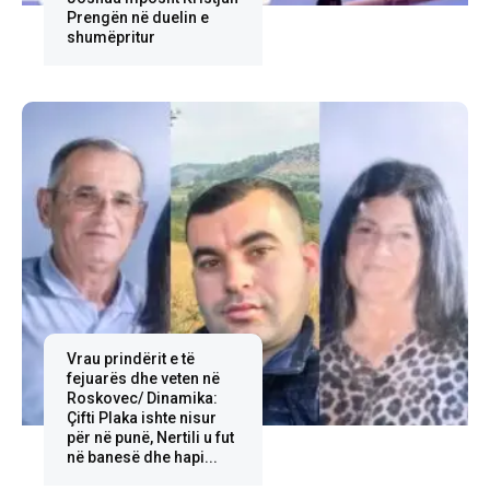
Prengën në duelin e
shumëpritur
Vrau prindërit e të
fejuarës dhe veten në
Roskovec/ Dinamika:
Çifti Plaka ishte nisur
për në punë, Nertili u fut
në banesë dhe hapi...