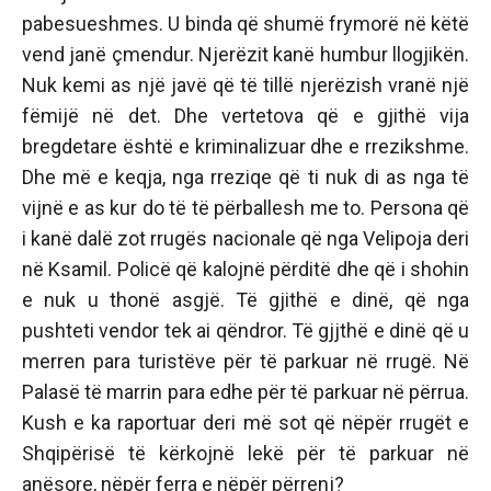
pabesueshmes. U binda që shumë frymorë në këtë
vend janë çmendur. Njerëzit kanë humbur llogjikën.
Nuk kemi as një javë që të tillë njerëzish vranë një
fëmijë në det. Dhe vertetova që e gjithë vija
bregdetare është e kriminalizuar dhe e rrezikshme.
Dhe më e keqja, nga rreziqe që ti nuk di as nga të
vijnë e as kur do të të përballesh me to. Persona që
i kanë dalë zot rrugës nacionale që nga Velipoja deri
në Ksamil. Policë që kalojnë përditë dhe që i shohin
e nuk u thonë asgjë. Të gjithë e dinë, që nga
pushteti vendor tek ai qëndror. Të gjjthë e dinë që u
merren para turistëve për të parkuar në rrugë. Në
Palasë të marrin para edhe për të parkuar në përrua.
Kush e ka raportuar deri më sot që nëpër rrugët e
Shqipërisë të kërkojnë lekë për të parkuar në
anësore, nëpër ferra e nëpër përrenj?