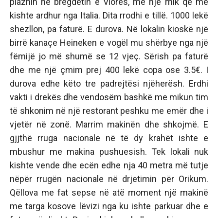
plazhin në bregdetin e Vlorës, me një mik që më
kishte ardhur nga Italia. Dita rrodhi e tillë. 1000 lekë
shezllon, pa faturë. E durova. Në lokalin kioskë një
birrë kanaçe Heineken e vogël mu shërbye nga një
fëmijë jo më shumë se 12 vjeç. Sërish pa faturë
dhe me një çmim prej 400 lekë copa ose 3.5€. I
durova edhe këto tre padrejtësi njëherësh. Erdhi
vakti i drekës dhe vendosëm bashkë me mikun tim
të shkonim në një restorant peshku me emër dhe i
vjetër në zonë. Marrim makinën dhe shkojmë. E
gjjthë rruga nacionale në të dy krahët ishte e
mbushur me makina pushuesish. Tek lokali nuk
kishte vende dhe ecën edhe nja 40 metra më tutje
nëpër rrugën nacionale në drjetimin për Orikum.
Qëllova me fat sepse në atë moment një makinë
me targa kosove lëvizi nga ku ishte parkuar dhe e