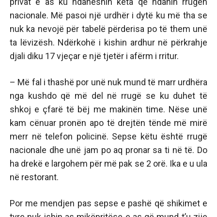
privat e as ku ndaheshin këta që ndanin rrugën
nacionale. Më pasoi një urdhër i dytë ku më tha se
nuk ka nevojë për tabelë përderisa po të them unë
ta lëvizësh. Ndërkohë i kishin ardhur në përkrahje
djali diku 17 vjeçar e një tjetër i afërm i rritur.
– Më fal i thashë por unë nuk mund të marr urdhëra
nga kushdo që më del në rrugë se ku duhet të
shkoj e çfarë të bëj me makinën time. Nëse unë
kam cënuar pronën apo të drejtën tënde më mirë
merr në telefon policinë. Sepse këtu është rrugë
nacionale dhe unë jam po aq pronar sa ti në të. Do
ha drekë e largohem për më pak se 2 orë. Ika e u ula
në restorant.
Por me mendjen pas sepse e pashë që shikimet e
tyre nuk ishin as mikëpritëse e as që mund t’u zije