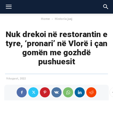
Home
Historia juaj
Nuk drekoi në restorantin e
tyre, ‘pronari’ në Vlorë i çan
gomën me gozhdë
pushuesit
9 August, 2022