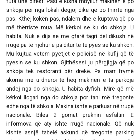
futa unë direkt. Pasi e kisha mbyllur makinen e po
shkoja për nga lokali dëgjoj dikë që po thirrte nga
pas. Kthej kokën pas, ndalem dhe e kuptova që po
më thërriste mua. Më kërkoi se ku do shkoja. U
habita. Nuk e dija se me çfarë tagri del dikush në
rrugë pa të njohur e pa ditur të të pyes se ku shkon.
Mu kujtua vetem pyetjet e policisë në kufij që të
pyesin se ku shkon. Gjithësesi ju përgjigja që po
shkoja tek restoranti për drekë. Pa marr frymë
akoma më urdhëroi të heq makinën e ta parkoja
andej nga do shkoja. U habita dyfish. Mirë që më
kërkoi llogari nga do shkoja por tani më tregonte
edhe nga të shkoja. Makina ishte e parkuar në rrugë
nacionale. Biles 2 gomat preknin asfaltin. E
informova që aty ishte rrugë nacionale. Që nuk
kishte asnjë tabelë askund që tregonte parking