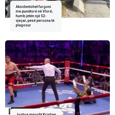
Aksidentohet furgoni
me punëtorë në Vlorë,
humb jetën një 52-
vjeçar, pesë persona të
plagosur
Joshua mposht Kristjan