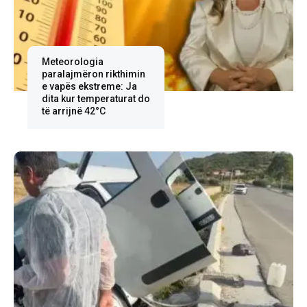
Meteorologia
paralajmëron rikthimin
e vapës ekstreme: Ja
dita kur temperaturat do
të arrijnë 42°C