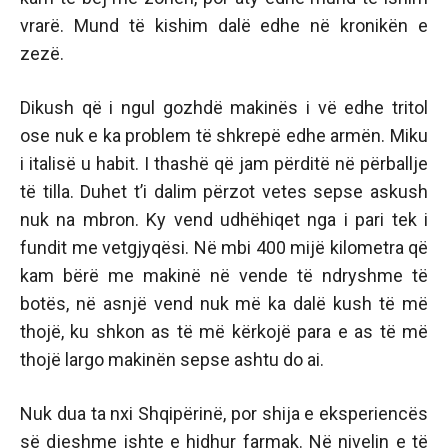
vrarë. Mund të kishim dalë edhe në kronikën e
zezë.
Dikush që i ngul gozhdë makinës i vë edhe tritol
ose nuk e ka problem të shkrepë edhe armën. Miku
i italisë u habit. I thashë që jam përditë në përballje
të tilla. Duhet t’i dalim përzot vetes sepse askush
nuk na mbron. Ky vend udhëhiqet nga i pari tek i
fundit me vetgjyqësi. Në mbi 400 mijë kilometra që
kam bërë me makinë në vende të ndryshme të
botës, në asnjë vend nuk më ka dalë kush të më
thojë, ku shkon as të më kërkojë para e as të më
thojë largo makinën sepse ashtu do ai.
Nuk dua ta nxi Shqipërinë, por shija e eksperiencës
së djeshme ishte e hidhur farmak. Në nivelin e të