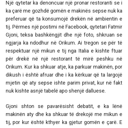
Një qytetar ka denoncuar një pronar restoranti se i
ka çarë me gozhdë gomën e makinës sepse nuk ka
preferuar që ta konsumojë drekën në ambientin e
tij. Përmes një postimi në Facebook, qytetari Fatmir
Gjoni, teksa bashkëngjit dhe një foto, shkruan se
ngjarja ka ndodhur në Orikum. Ai tregon se për të
respektuar një mikun e tij nga Italia e kishte ftuar
për drekë në një restorant të mirë peshku në
Orikum. Kur ka shkuar atje, ka parkuar makinën, por
dikush i është afruar dhe i ka kërkuar që ta largojë
mjetin që aty sepse ishte parim privat, kur në fakt
nuk kishte asnjë tabelë apo shenjë dalluese.
Gjoni shton se pavarësisht debatit, e ka lënë
makinën aty dhe ka shkuar të drekojë me mikun e
tij, por kur është kthyer ka gjetur gomën e çarë. E