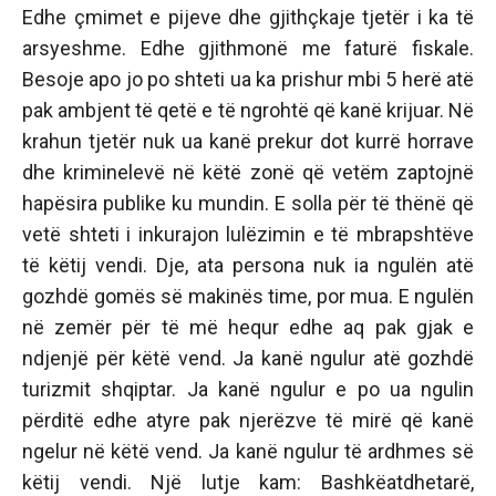
Edhe çmimet e pijeve dhe gjithçkaje tjetër i ka të
arsyeshme. Edhe gjithmonë me faturë fiskale.
Besoje apo jo po shteti ua ka prishur mbi 5 herë atë
pak ambjent të qetë e të ngrohtë që kanë krijuar. Në
krahun tjetër nuk ua kanë prekur dot kurrë horrave
dhe kriminelevë në këtë zonë që vetëm zaptojnë
hapësira publike ku mundin. E solla për të thënë që
vetë shteti i inkurajon lulëzimin e të mbrapshtëve
të këtij vendi. Dje, ata persona nuk ia ngulën atë
gozhdë gomës së makinës time, por mua. E ngulën
në zemër për të më hequr edhe aq pak gjak e
ndjenjë për këtë vend. Ja kanë ngulur atë gozhdë
turizmit shqiptar. Ja kanë ngulur e po ua ngulin
përditë edhe atyre pak njerëzve të mirë që kanë
ngelur në këtë vend. Ja kanë ngulur të ardhmes së
këtij vendi. Një lutje kam: Bashkëatdhetarë,