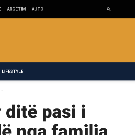
E
ARGËTIM
AUTO
LIFESTYLE
..
 ditë pasi i
dë nga familja