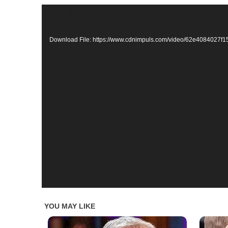
Video
Media error: Format(s) not supported or
Player
Download File: https://www.cdnimpuls.com/video/62e4084027f