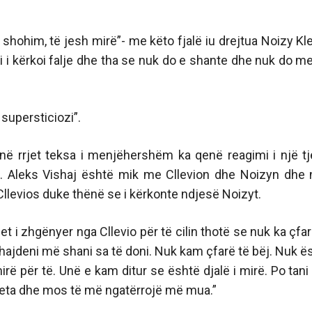
shohim, të jesh mirë”- me këto fjalë iu drejtua Noizy Kle
ai i kërkoi falje dhe tha se nuk do e shante dhe nuk do me
 supersticiozi”.
ë rrjet teksa i menjëhershëm ka qenë reagimi i një tj
e. Aleks Vishaj është mik me Cllevion dhe Noizyn dhe n
 Cllevios duke thënë se i kërkonte ndjesë Noizyt.
et i zhgënyer nga Cllevio për të cilin thotë se nuk ka çfar
 hajdeni më shani sa të doni. Nuk kam çfarë të bëj. Nuk ë
rë për të. Unë e kam ditur se është djalë i mirë. Po tani
veta dhe mos të më ngatërrojë më mua.”