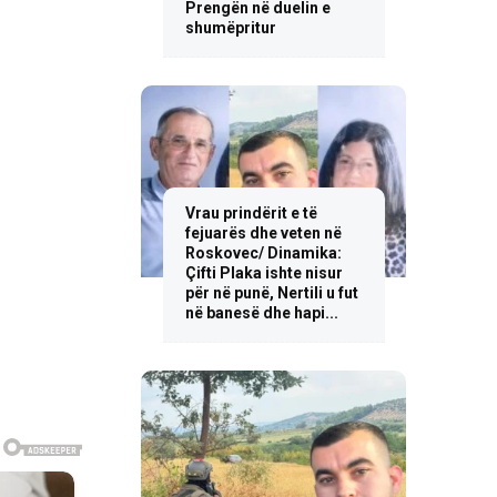
Prengën në duelin e
shumëpritur
Vrau prindërit e të
fejuarës dhe veten në
Roskovec/ Dinamika:
Çifti Plaka ishte nisur
për në punë, Nertili u fut
në banesë dhe hapi...