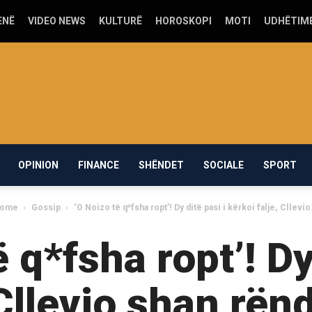
ENË
VIDEO NEWS
KULTURË
HOROSKOPI
MOTI
UDHËTIM
OPINION
FINANCE
SHËNDET
SOCIALE
SPORT
ome
Gossip
‘O Noizo të q*fsha ropt’! Dy ditë pasi i kërkoi falje, Cllevio.
 q*fsha ropt’! Dy
 Cllevio shan rën