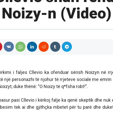
Noizy-n (Video)
kimi i faljes Cllevio ka ofenduar sërish Noizyn në rrj
të një personazhi të njohur të rrjeteve sociale me emrin 
izyt, duke thënë: “O Noizy të q*fsha robt!”.
asur pasi Cllevio i kërkoj falje ka qenë skeptik dhe nuk 
besim tek ai dhe gjithçka mbetet për tu parë dhe duke