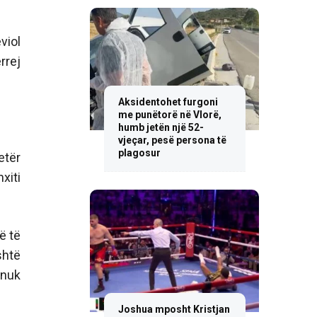
viol
rrej
Aksidentohet furgoni
me punëtorë në Vlorë,
humb jetën një 52-
vjeçar, pesë persona të
plagosur
etër
xiti
ë të
shtë
 nuk
Joshua mposht Kristjan