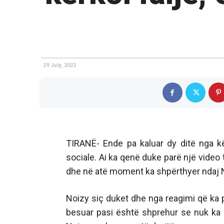
29 July, 2022
TIRANË- Ende pa kaluar dy ditë nga kër
sociale. Ai ka qenë duke parë një video 
dhe në atë moment ka shpërthyer ndaj No
Noizy siç duket dhe nga reagimi që ka p
besuar pasi është shprehur se nuk ka 