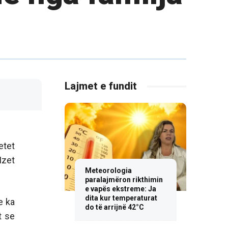
Lajmet e fundit
etet
Izet
Meteorologia
paralajmëron rikthimin
e vapës ekstreme: Ja
dita kur temperaturat
e ka
do të arrijnë 42°C
t se