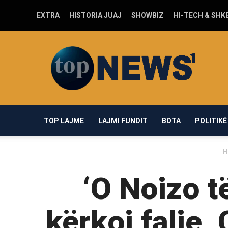
EXTRA
HISTORIA JUAJ
SHOWBIZ
HI-TECH & SHK
Top-
news1.com
TOP LAJME
LAJMI FUNDIT
BOTA
POLITIKË
H
‘O Noizo të
kërkoi falje,