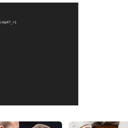
 source(s) not found
15.mp4?_=1