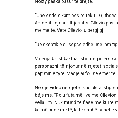
Noizy paska pasur të drejtë.
“Unë ende s’kam besim tek ti! Gjithsesi 
Ahmetit i njohur thjesht si Cllevio pasi 
më me të. Vetë Cllevio iu përgjigj:
“Je skeptik e di, sepse edhe unë jam tip
Videoja ka shkaktuar shumë polemika n
personazhi të njohur në rrjetet social
pajtimin e tyre. Madje ai foli në emër të
Në një video në rrjetet sociale ai shpreh
bëjë më. “Po u futa më live me Cllevion
vëllai im. Nuk mund të flasë më kurrë mi
ka më punë me të, le të shohë punët e 