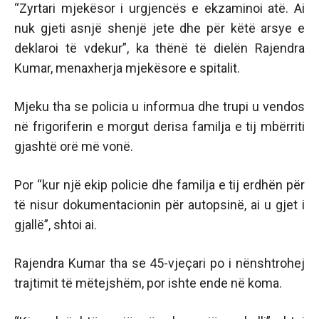
“Zyrtari mjekësor i urgjencës e ekzaminoi atë. Ai
nuk gjeti asnjë shenjë jete dhe për këtë arsye e
deklaroi të vdekur”, ka thënë të dielën Rajendra
Kumar, menaxherja mjekësore e spitalit.
Mjeku tha se policia u informua dhe trupi u vendos
në frigoriferin e morgut derisa familja e tij mbërriti
gjashtë orë më vonë.
Por “kur një ekip policie dhe familja e tij erdhën për
të nisur dokumentacionin për autopsinë, ai u gjet i
gjallë”, shtoi ai.
Rajendra Kumar tha se 45-vjeçari po i nënshtrohej
trajtimit të mëtejshëm, por ishte ende në koma.