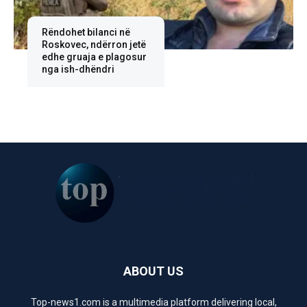
Rëndohet bilanci në
Roskovec, ndërron jetë
edhe gruaja e plagosur
nga ish-dhëndri
ABOUT US
Top-news1.com is a multimedia platform delivering local,