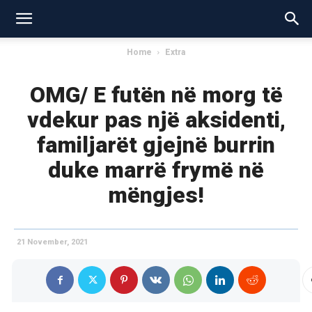
Home
Extra
OMG/ E futën në morg të
vdekur pas një aksidenti,
familjarët gjejnë burrin
duke marrë frymë në
mëngjes!
21 November, 2021