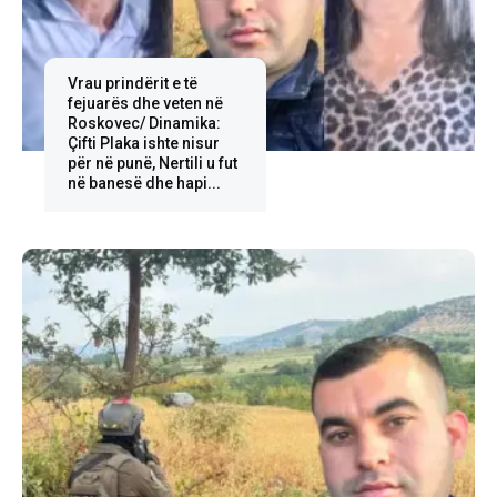
Vrau prindërit e të
fejuarës dhe veten në
Roskovec/ Dinamika:
Çifti Plaka ishte nisur
për në punë, Nertili u fut
në banesë dhe hapi...