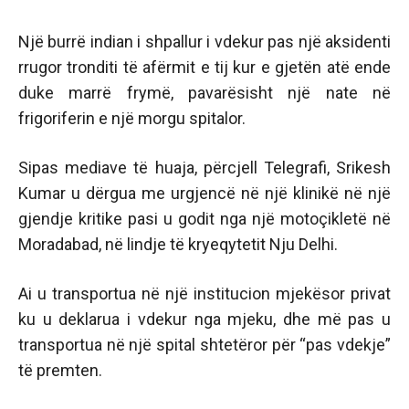
Një burrë indian i shpallur i vdekur pas një aksidenti
rrugor tronditi të afërmit e tij kur e gjetën atë ende
duke marrë frymë, pavarësisht një nate në
frigoriferin e një morgu spitalor.
Sipas mediave të huaja, përcjell Telegrafi, Srikesh
Kumar u dërgua me urgjencë në një klinikë në një
gjendje kritike pasi u godit nga një motoçikletë në
Moradabad, në lindje të kryeqytetit Nju Delhi.
Ai u transportua në një institucion mjekësor privat
ku u deklarua i vdekur nga mjeku, dhe më pas u
transportua në një spital shtetëror për “pas vdekje”
të premten.