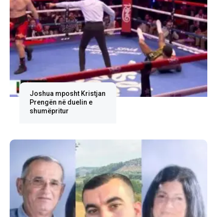
Joshua mposht Kristjan
Prengën në duelin e
shumëpritur