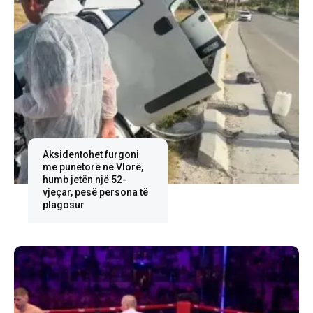
Aksidentohet furgoni
me punëtorë në Vlorë,
humb jetën një 52-
vjeçar, pesë persona të
plagosur