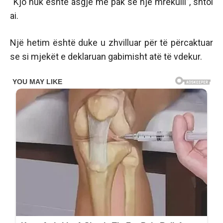
“Kjo nuk është asgjë më pak se një mrekulli”, shtoi
ai.
Një hetim është duke u zhvilluar për të përcaktuar
se si mjekët e deklaruan gabimisht atë të vdekur.