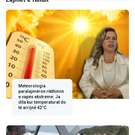
Meteorologia
paralajmëron rikthimin
e vapës ekstreme: Ja
dita kur temperaturat do
të arrijnë 42°C