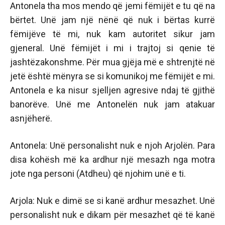
Antonela tha mos mendo që jemi fëmijët e tu që na
bërtet. Unë jam një nënë që nuk i bërtas kurrë
fëmijëve të mi, nuk kam autoritet sikur jam
gjeneral. Unë fëmijët i mi i trajtoj si qenie të
jashtëzakonshme. Për mua gjëja më e shtrenjtë në
jetë është mënyra se si komunikoj me fëmijët e mi.
Antonela e ka nisur sjelljen agresive ndaj të gjithë
banorëve. Unë me Antonelën nuk jam atakuar
asnjëherë.
Antonela: Unë personalisht nuk e njoh Arjolën. Para
disa kohësh më ka ardhur një mesazh nga motra
jote nga personi (Atdheu) që njohim unë e ti.
Arjola: Nuk e dimë se si kanë ardhur mesazhet. Unë
personalisht nuk e dikam për mesazhet që të kanë