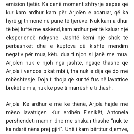
emision tjetër. Ka qenë moment shfryrje sepse që
kur kam ardhur kam për Arjolën e acaruar, që ka
hyrë gjithmonë në punë të tjerëve. Nuk kam ardhur
të bëj luftë me askënd, kam ardhur për të kaluar një
eksperiencë ndryshe. Jashtë kemi një shok të
përbashkët dhe e kuptova që kishte mendim
negativ për mua, këtu dua ti njoh si janë me mua.
Arjolën nuk e njoh nga jashtë, ngaqë thashë që
Arjola i vendos pikat mbi i, tha nuk e dija që do më
mbështesje. Doja ti thoja që kur të fus në lavatrice
brekët e mia, nuk ke pse ti marrësh e ti thash.
Arjola: Ke ardhur e më ke thënë, Arjola hajde më
mëso lavatriçen. Kur erdhën Fisnikët, Antonela
përshëndeti mamin dhe me shaka i thashë “nuk të
ka ndarë nëna prej gjiri”. Unë i kam bërtitur djemve,