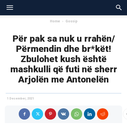
Home
Gossip
Për pak sa nuk u rrahën/
Përmendin dhe br*kët!
Zbulohet kush është
mashkulli që futi në sherr
Arjolën me Antonelën
1 December, 2021