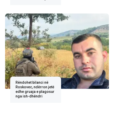
Rëndohet bilanci në
Roskovec, ndërron jetë
edhe gruaja e plagosur
nga ish-dhëndri