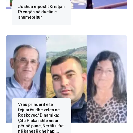
Joshua mposht Kristjan
Prengën në duelin e
shumëpritur
Vrau prindërit e të
fejuarës dhe veten në
Roskovec/ Dinamika:
Çifti Plaka ishte nisur
për në punë, Nertili u fut
në banesë dhe hapi...