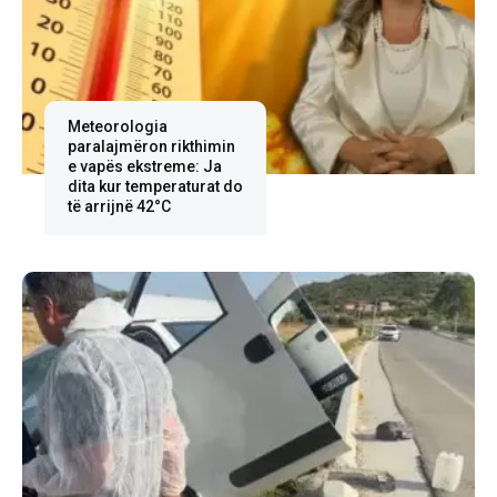
Meteorologia
paralajmëron rikthimin
e vapës ekstreme: Ja
dita kur temperaturat do
të arrijnë 42°C