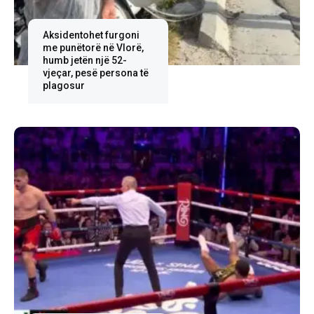
Aksidentohet furgoni
me punëtorë në Vlorë,
humb jetën një 52-
vjeçar, pesë persona të
plagosur