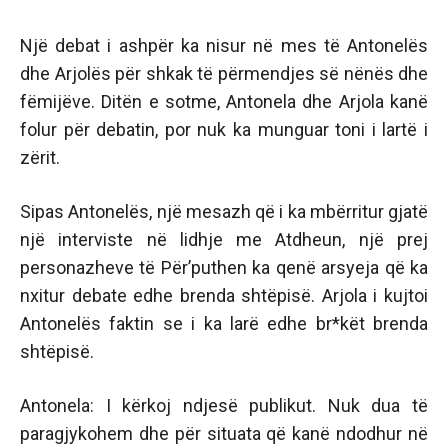
Një debat i ashpër ka nisur në mes të Antonelës
dhe Arjolës për shkak të përmendjes së nënës dhe
fëmijëve. Ditën e sotme, Antonela dhe Arjola kanë
folur për debatin, por nuk ka munguar toni i lartë i
zërit.
Sipas Antonelës, një mesazh që i ka mbërritur gjatë
një interviste në lidhje me Atdheun, një prej
personazheve të Për’puthen ka qenë arsyeja që ka
nxitur debate edhe brenda shtëpisë. Arjola i kujtoi
Antonelës faktin se i ka larë edhe br*kët brenda
shtëpisë.
Antonela: I kërkoj ndjesë publikut. Nuk dua të
paragjykohem dhe për situata që kanë ndodhur në