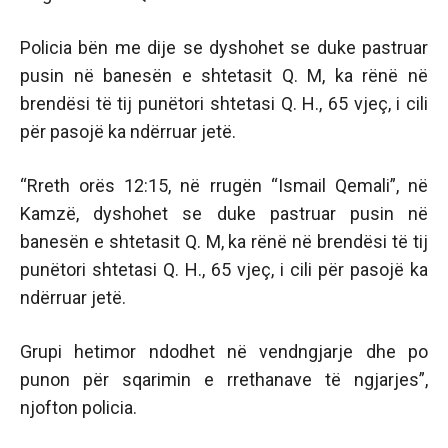
Policia bën me dije se dyshohet se duke pastruar
pusin në banesën e shtetasit Q. M, ka rënë në
brendësi të tij punëtori shtetasi Q. H., 65 vjeç, i cili
për pasojë ka ndërruar jetë.
“Rreth orës 12:15, në rrugën “Ismail Qemali”, në
Kamzë, dyshohet se duke pastruar pusin në
banesën e shtetasit Q. M, ka rënë në brendësi të tij
punëtori shtetasi Q. H., 65 vjeç, i cili për pasojë ka
ndërruar jetë.
Grupi hetimor ndodhet në vendngjarje dhe po
punon për sqarimin e rrethanave të ngjarjes”,
njofton policia.