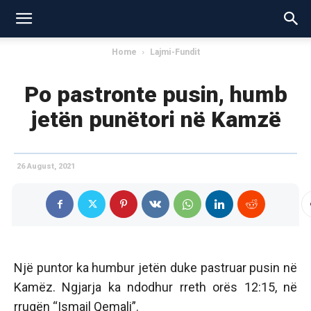
Home
Lajmi-Fundit
Po pastronte pusin, humb
jetën punëtori në Kamzë
26 August, 2021
Një puntor ka humbur jetën duke pastruar pusin në
Kamëz. Ngjarja ka ndodhur rreth orës 12:15, në
rrugën “Ismail Qemali”.