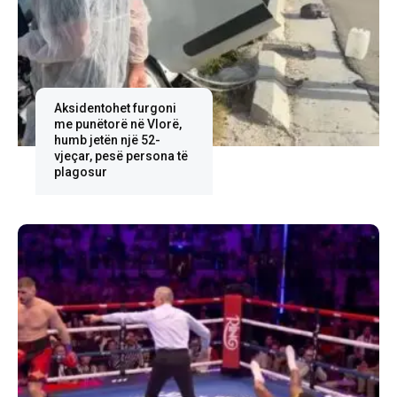
Aksidentohet furgoni
me punëtorë në Vlorë,
humb jetën një 52-
vjeçar, pesë persona të
plagosur