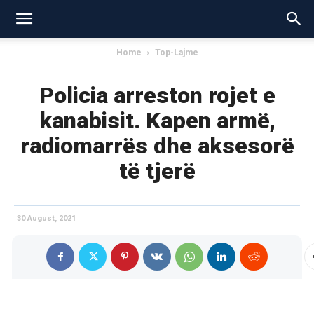
Home
Top-Lajme
Policia arreston rojet e
kanabisit. Kapen armë,
radiomarrës dhe aksesorë
të tjerë
30 August, 2021