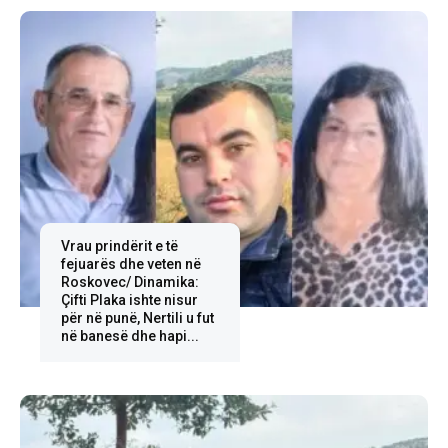
Vrau prindërit e të
fejuarës dhe veten në
Roskovec/ Dinamika:
Çifti Plaka ishte nisur
për në punë, Nertili u fut
në banesë dhe hapi...