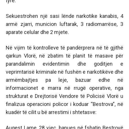
tyre.
Sekuestrohen një sasi lënde narkotike kanabis, 4
armë zjarri, municion luftarak, 3 radiomarrëse, 3
aparate celular dhe 2 mjete.
Në vijim të kontrolleve të pandërprera në të gjithë
qarkun Vlorë, në zbatim të planit të masave për
parandalimin evidentimin dhe goditjen e
veprimtarisë kriminale në fushën e narkotikëve dhe
armëmbajtjes pa leje, bazuar edhe në
informacionet e marra në rrugë operative, nga
strukturat e Drejtorisë Vendore të Policisë Vlorë u
finalizua operacioni policor i koduar “Bestrova”, në
kuadër të cilit u bë arrestimi i shtetasve:
Augest Lame, 28 vjeç, banues në fshatin Bestrovë