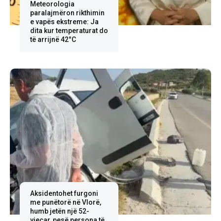
Meteorologia
paralajmëron rikthimin
e vapës ekstreme: Ja
dita kur temperaturat do
të arrijnë 42°C
Aksidentohet furgoni
me punëtorë në Vlorë,
humb jetën një 52-
vjeçar, pesë persona të