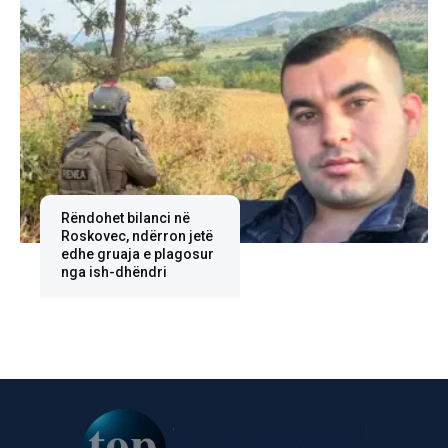
Rëndohet bilanci në
Roskovec, ndërron jetë
edhe gruaja e plagosur
nga ish-dhëndri