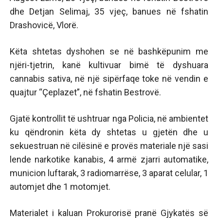
dhe Detjan Selimaj, 35 vjeç, banues në fshatin
Drashovicë, Vlorë.
Këta shtetas dyshohen se në bashkëpunim me
njëri-tjetrin, kanë kultivuar bimë të dyshuara
cannabis sativa, në një sipërfaqe toke në vendin e
quajtur “Çeplazet”, në fshatin Bestrovë.
Gjatë kontrollit të ushtruar nga Policia, në ambientet
ku qëndronin këta dy shtetas u gjetën dhe u
sekuestruan në cilësinë e provës materiale një sasi
lende narkotike kanabis, 4 armë zjarri automatike,
municion luftarak, 3 radiomarrëse, 3 aparat celular, 1
automjet dhe 1 motomjet.
Materialet i kaluan Prokurorisë pranë Gjykatës së