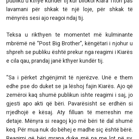
publiku u kthye kundër tij kur bllokoi Kiara Titon pas
lavamani për shkak të një loje, për shkak të
mënyrës sesi ajo reagoi ndaj tij.
Teksa u rikthyen te momentet më kulminante
mbrëmë në “Post Big Brother”, këngëtari i njohur u
shpreh se publiku është prekur nga reagimi i Kiarës
e cila qau, prandaj janë kthyer kundër tij.
“Sa i përket zhgënjimit të njerëzve. Unë e them
edhe pse do duket se ja lëshoj fajin Kiarës. Ajo që
zemëroi kaq shumë publikun ishte reagimi i saj, jo
gjesti apo akti që bëri. Pavarësisht se erdhën si
rrjedhojë e kësaj. Aty filluan të merreshin me
detaje. Mënyra si reagoj kjo më bëri të dal shumë
keq. Për mua nuk do bëhej e madhe siç është bërë.
Reagimi që bëri mrapa duke më pa me lot në sy,