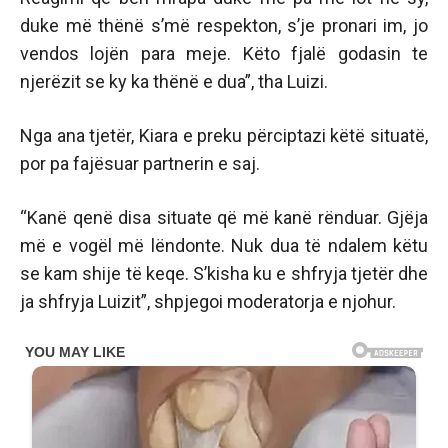
duke më thënë s’më respekton, s’je pronari im, jo
vendos lojën para meje. Këto fjalë godasin te
njerëzit se ky ka thënë e dua”, tha Luizi.
Nga ana tjetër, Kiara e preku përciptazi këtë situatë,
por pa fajësuar partnerin e saj.
“Kanë qenë disa situate që më kanë rënduar. Gjëja
më e vogël më lëndonte. Nuk dua të ndalem këtu
se kam shije të keqe. S’kisha ku e shfryja tjetër dhe
ja shfryja Luizit”, shpjegoi moderatorja e njohur.