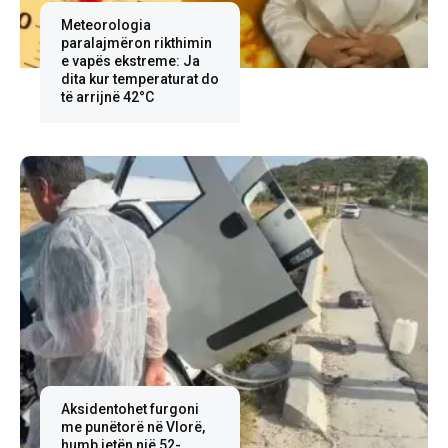
Meteorologia
paralajmëron rikthimin
e vapës ekstreme: Ja
dita kur temperaturat do
të arrijnë 42°C
Aksidentohet furgoni
me punëtorë në Vlorë,
humb jetën një 52-