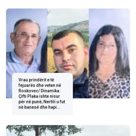
Vrau prindërit e të
fejuarës dhe veten në
Roskovec/ Dinamika:
Çifti Plaka ishte nisur
për në punë, Nertili u fut
në banesë dhe hapi...