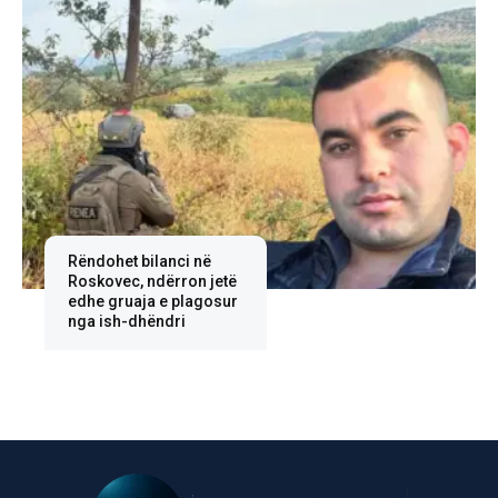
Rëndohet bilanci në
Roskovec, ndërron jetë
edhe gruaja e plagosur
nga ish-dhëndri