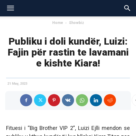
Home
Showbiz
Publiku i doli kundër, Luizi:
Fajin për rastin te lavamani
e kishte Kiara!
21 May, 2023
Fituesi i “Big Brother VIP 2”, Luizi Ejlli mendon se